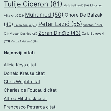
Tulije Ciceron
(81)
Miroslav
Meša Selimović
(19)
Muhamed
(50)
Onore De Balzak
Mika Antić
(21)
Petar Lazić
(55)
(40)
Paulo Koeljo
(20)
Vinston Čerčil
Zoran Đinđić
(43)
Čarls Bukovski
(21)
Vladan Desnica
(21)
(23)
Đorđe Balašević
(19)
Najnoviji citati
Alicia Keys citat
Donald Krause citat
Chris Wright citat
Charles de Foucauld citat
Alfred Hitchock citat
Francesco Petrarca citat