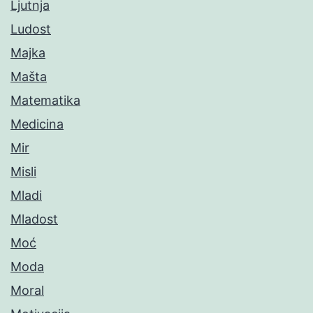
Ljutnja
Ludost
Majka
Mašta
Matematika
Medicina
Mir
Misli
Mladi
Mladost
Moć
Moda
Moral