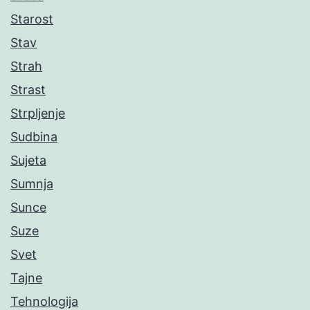
Starost
Stav
Strah
Strast
Strpljenje
Sudbina
Sujeta
Sumnja
Sunce
Suze
Svet
Tajne
Tehnologija