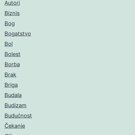
Autori
Biznis
Bog
Bogatstvo
Bol
Bolest
Borba
Brak
Briga
Budala
Budizam
Budućnost
Čekanje