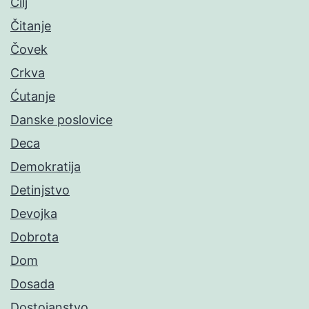
Cilj
Čitanje
Čovek
Crkva
Ćutanje
Danske poslovice
Deca
Demokratija
Detinjstvo
Devojka
Dobrota
Dom
Dosada
Dostojanstvo