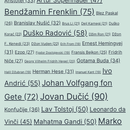
Artur Šopenhauer
(47)
Aristotel
(33)
Bendžamin Frenklin
(75)
Blez Paskal
Branislav Nušić
(32)
(26)
Duško
Brus Li
(21)
Dejl Karnegi
(21)
Duško Radović
(58)
Džon
Korać
(22)
Džim Ron
(21)
Ernest Hemingvej
F. Kenedi
(23)
Džon Vuden
(22)
Erih From
(19)
(31)
Ezop
(27)
Fridrih
Fransis Bejkon
(25)
Fjodor Dostojevski
(19)
Gotama Buda
(34)
Niče
(27)
Georg Vilhelm Fridrih Hegel
(20)
Ivo
Herman Hese
(31)
Halil Džubran
(19)
Imanuel Kant
(19)
Johan Volfgang fon
Andrić
(55)
Jovan Dučić
(90)
Gete
(72)
Lav Tolstoj
(50)
Leonardo da
Konfučije
(36)
Marko
Mahatma Gandi
(50)
Vinči
(45)