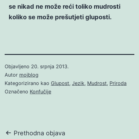
se nikad ne može reći toliko mudrosti
koliko se može prešutjeti gluposti.
Objavljeno
20. srpnja 2013.
Autor
mojblog
Kategorizirano kao
Glupost
,
Jezik
,
Mudrost
,
Priroda
Označeno
Konfučije
Navigacija
Prethodna objava