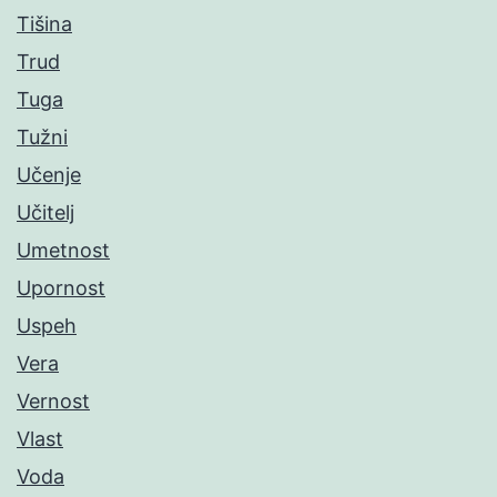
Tišina
Trud
Tuga
Tužni
Učenje
Učitelj
Umetnost
Upornost
Uspeh
Vera
Vernost
Vlast
Voda