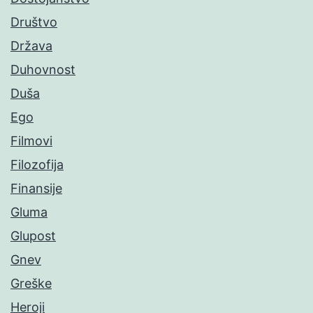
Društvo
Država
Duhovnost
Duša
Ego
Filmovi
Filozofija
Finansije
Gluma
Glupost
Gnev
Greške
Heroji