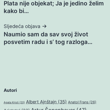
Plata nije objekat; Ja je jedino želim
objava
kako bi…
Sljedeća objava
Naumio sam da sav svoj život
posvetim radu i s’ tog razloga…
Autori
Albert Ajnštajn
(35)
Anatol Frans
(26)
Agata Kristi
(20)