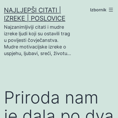
Preskoči
NAJLJEPŠI CITATI |
Izbornik
na
IZREKE | POSLOVICE
sadržaj
Najzanimljiviji citati i mudre
izreke ljudi koji su ostavili trag
u povijesti čovječanstva.
Mudre motivacijske izreke o
uspjehu, ljubavi, sreći, životu…
Priroda nam
je dala po dva