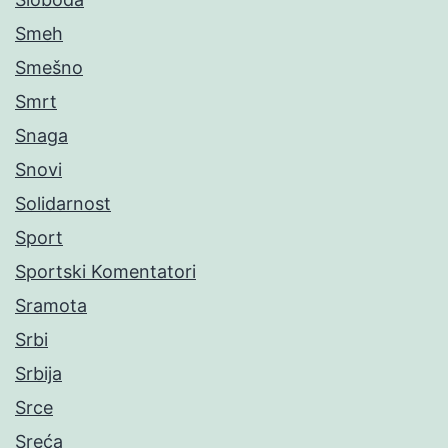
Smeh
Smešno
Smrt
Snaga
Snovi
Solidarnost
Sport
Sportski Komentatori
Sramota
Srbi
Srbija
Srce
Sreća