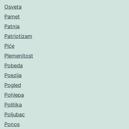
Osveta
Pamet
Patnja
Patriotizam
Piće
Plemenitost
Pobeda
Poezija
Pogled
Pohlepa
Politika
Poljubac
Ponos