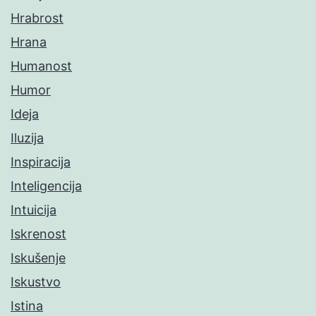
Hrabrost
Hrana
Humanost
Humor
Ideja
Iluzija
Inspiracija
Inteligencija
Intuicija
Iskrenost
Iskušenje
Iskustvo
Istina