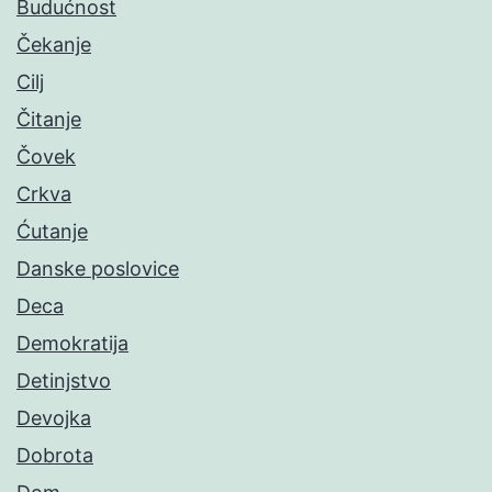
Budućnost
Čekanje
Cilj
Čitanje
Čovek
Crkva
Ćutanje
Danske poslovice
Deca
Demokratija
Detinjstvo
Devojka
Dobrota