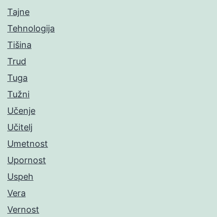
Tajne
Tehnologija
Tišina
Trud
Tuga
Tužni
Učenje
Učitelj
Umetnost
Upornost
Uspeh
Vera
Vernost