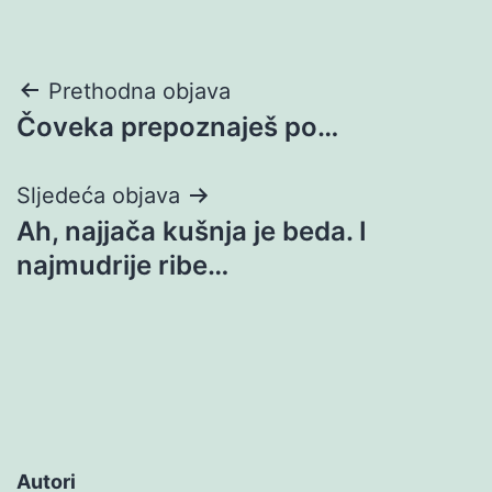
Navigacija
Prethodna objava
Čoveka prepoznaješ po…
objava
Sljedeća objava
Ah, najjača kušnja je beda. I
najmudrije ribe…
Autori