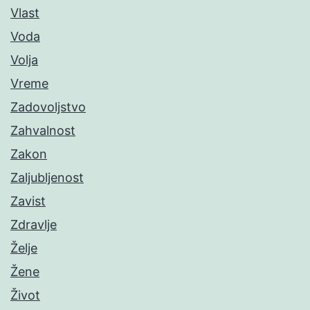
Vlast
Voda
Volja
Vreme
Zadovoljstvo
Zahvalnost
Zakon
Zaljubljenost
Zavist
Zdravlje
Želje
Žene
Život