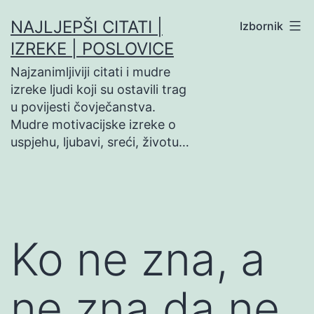
Preskoči
NAJLJEPŠI CITATI |
Izbornik
na
IZREKE | POSLOVICE
sadržaj
Najzanimljiviji citati i mudre
izreke ljudi koji su ostavili trag
u povijesti čovječanstva.
Mudre motivacijske izreke o
uspjehu, ljubavi, sreći, životu…
Ko ne zna, a
ne zna da ne