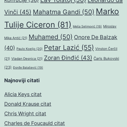
Konfučije
(36)
Marko
Mahatma Gandi
(50)
Vinči
(45)
Tulije Ciceron
(81)
Miroslav
Meša Selimović
(19)
Muhamed
(50)
Onore De Balzak
Mika Antić
(21)
Petar Lazić
(55)
(40)
Paulo Koeljo
(20)
Vinston Čerčil
Zoran Đinđić
(43)
Čarls Bukovski
(21)
Vladan Desnica
(21)
(23)
Đorđe Balašević
(19)
Najnoviji citati
Alicia Keys citat
Donald Krause citat
Chris Wright citat
Charles de Foucauld citat