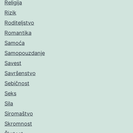
Religija
Rizik
Roditeljstvo
Romantika
Samoća
Samopouzdanje
Savest
Savršenstvo
Sebičnost
Seks
Sila
Siromaštvo
Skromnost