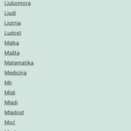
Ljubomora
Ljudi
Ljutnja
Ludost
Majka
Mašta
Matematika
Medicina
Mir
Misli
Mladi
Mladost
Moć