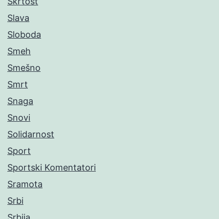
Škrtost
Slava
Sloboda
Smeh
Smešno
Smrt
Snaga
Snovi
Solidarnost
Sport
Sportski Komentatori
Sramota
Srbi
Srbija