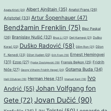
Albert Ajnštajn
(35)
Anatol Frans
(26)
Agata Kristi
(20)
Artur Šopenhauer
(47)
Aristotel
(33)
Bendžamin Frenklin
(75)
Blez Paskal
Branislav Nušić
(32)
(26)
Duško
Brus Li
(21)
Dejl Karnegi
(21)
Duško Radović
(58)
Džon
Korać
(22)
Džim Ron
(21)
Ernest Hemingvej
F. Kenedi
(23)
Džon Vuden
(22)
Erih From
(19)
(31)
Ezop
(27)
Fridrih
Fransis Bejkon
(25)
Fjodor Dostojevski
(19)
Gotama Buda
(34)
Niče
(27)
Georg Vilhelm Fridrih Hegel
(20)
Ivo
Herman Hese
(31)
Halil Džubran
(19)
Imanuel Kant
(19)
Johan Volfgang fon
Andrić
(55)
Jovan Dučić
(90)
Gete
(72)
Lav Tolstoj
(50)
Leonardo da