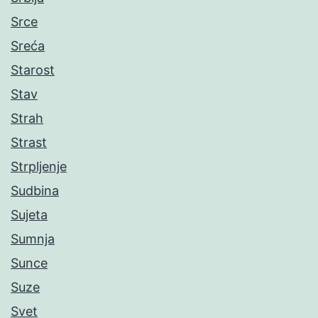
Srce
Sreća
Starost
Stav
Strah
Strast
Strpljenje
Sudbina
Sujeta
Sumnja
Sunce
Suze
Svet