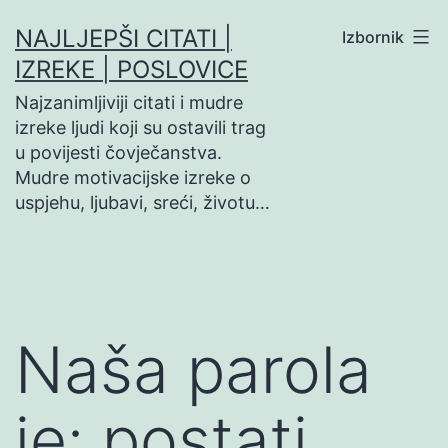
Preskoči
NAJLJEPŠI CITATI |
Izbornik
na
IZREKE | POSLOVICE
sadržaj
Najzanimljiviji citati i mudre
izreke ljudi koji su ostavili trag
u povijesti čovječanstva.
Mudre motivacijske izreke o
uspjehu, ljubavi, sreći, životu…
Naša parola
je: postati