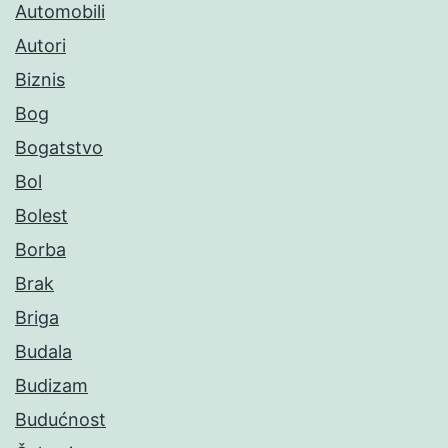
Automobili
Autori
Biznis
Bog
Bogatstvo
Bol
Bolest
Borba
Brak
Briga
Budala
Budizam
Budućnost