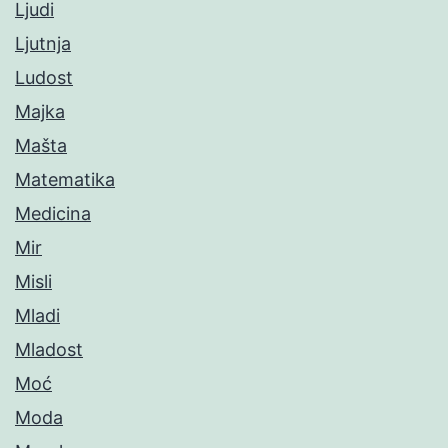
Ljudi
Ljutnja
Ludost
Majka
Mašta
Matematika
Medicina
Mir
Misli
Mladi
Mladost
Moć
Moda