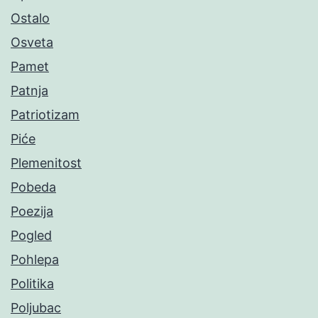
Ostalo
Osveta
Pamet
Patnja
Patriotizam
Piće
Plemenitost
Pobeda
Poezija
Pogled
Pohlepa
Politika
Poljubac