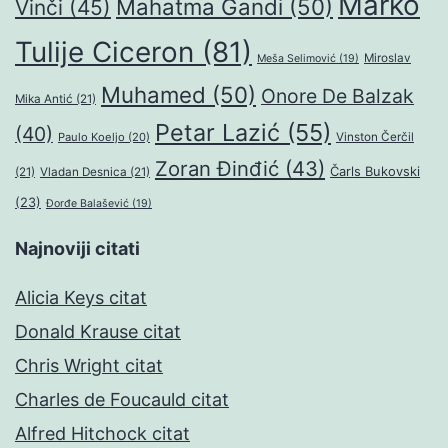
Marko
Mahatma Gandi
(50)
Vinči
(45)
Tulije Ciceron
(81)
Miroslav
Meša Selimović
(19)
Muhamed
(50)
Onore De Balzak
Mika Antić
(21)
Petar Lazić
(55)
(40)
Paulo Koeljo
(20)
Vinston Čerčil
Zoran Đinđić
(43)
Čarls Bukovski
(21)
Vladan Desnica
(21)
(23)
Đorđe Balašević
(19)
Najnoviji citati
Alicia Keys citat
Donald Krause citat
Chris Wright citat
Charles de Foucauld citat
Alfred Hitchock citat