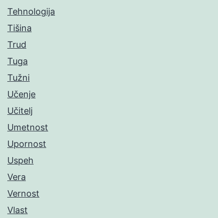
Tehnologija
Tišina
Trud
Tuga
Tužni
Učenje
Učitelj
Umetnost
Upornost
Uspeh
Vera
Vernost
Vlast