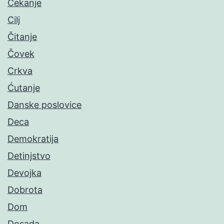
Čekanje
Cilj
Čitanje
Čovek
Crkva
Ćutanje
Danske poslovice
Deca
Demokratija
Detinjstvo
Devojka
Dobrota
Dom
Dosada