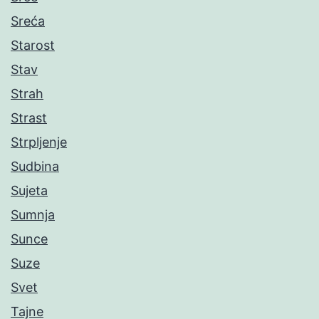
Sreća
Starost
Stav
Strah
Strast
Strpljenje
Sudbina
Sujeta
Sumnja
Sunce
Suze
Svet
Tajne