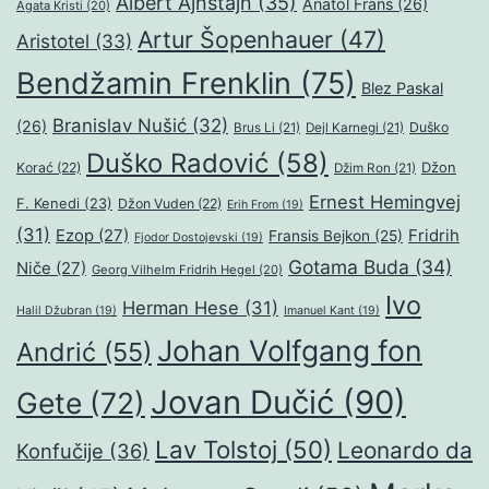
Albert Ajnštajn
(35)
Anatol Frans
(26)
Agata Kristi
(20)
Artur Šopenhauer
(47)
Aristotel
(33)
Bendžamin Frenklin
(75)
Blez Paskal
Branislav Nušić
(32)
(26)
Duško
Brus Li
(21)
Dejl Karnegi
(21)
Duško Radović
(58)
Džon
Korać
(22)
Džim Ron
(21)
Ernest Hemingvej
F. Kenedi
(23)
Džon Vuden
(22)
Erih From
(19)
(31)
Ezop
(27)
Fridrih
Fransis Bejkon
(25)
Fjodor Dostojevski
(19)
Gotama Buda
(34)
Niče
(27)
Georg Vilhelm Fridrih Hegel
(20)
Ivo
Herman Hese
(31)
Halil Džubran
(19)
Imanuel Kant
(19)
Johan Volfgang fon
Andrić
(55)
Jovan Dučić
(90)
Gete
(72)
Lav Tolstoj
(50)
Leonardo da
Konfučije
(36)