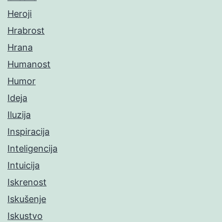
Heroji
Hrabrost
Hrana
Humanost
Humor
Ideja
Iluzija
Inspiracija
Inteligencija
Intuicija
Iskrenost
Iskušenje
Iskustvo