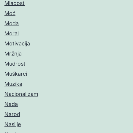
Mladost
Moć
Moda
Moral
Motivacija
Mržnja
Mudrost
Muškarci
Muzika
Nacionalizam
Nada
Narod
Nasilje