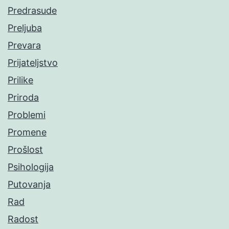
Predrasude
Preljuba
Prevara
Prijateljstvo
Prilike
Priroda
Problemi
Promene
Prošlost
Psihologija
Putovanja
Rad
Radost