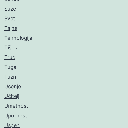
Suze
Svet
Tajne
Tehnologija
Tišina
Trud
Tuga
Tužni
Učenje
Učitelj
Umetnost
Upornost
Uspeh