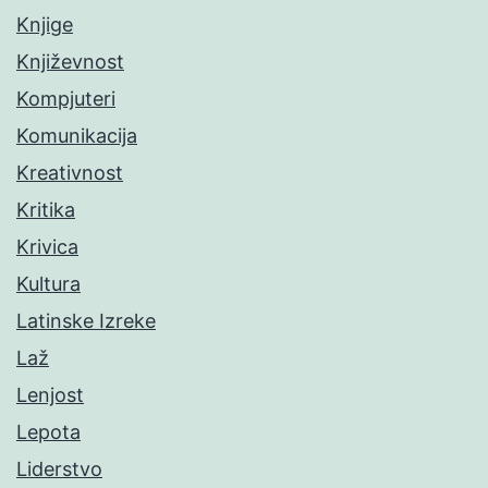
Knjige
Književnost
Kompjuteri
Komunikacija
Kreativnost
Kritika
Krivica
Kultura
Latinske Izreke
Laž
Lenjost
Lepota
Liderstvo