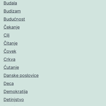
Budala
Budizam
Budućnost
Čekanje
Cilj
Čitanje
Čovek
Crkva
Ćutanje
Danske poslovice
Deca
Demokratija
Detinjstvo