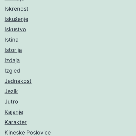
Iskrenost
Iskušenje
Iskustvo
Istina
Istorija
Izdaja
Izgled
Jednakost
Jezik
Jutro
Kajanje
Karakter
Kineske Poslovice