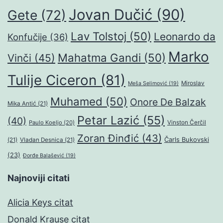
Jovan Dučić
(90)
Gete
(72)
Lav Tolstoj
(50)
Leonardo da
Konfučije
(36)
Marko
Mahatma Gandi
(50)
Vinči
(45)
Tulije Ciceron
(81)
Miroslav
Meša Selimović
(19)
Muhamed
(50)
Onore De Balzak
Mika Antić
(21)
Petar Lazić
(55)
(40)
Paulo Koeljo
(20)
Vinston Čerčil
Zoran Đinđić
(43)
Čarls Bukovski
(21)
Vladan Desnica
(21)
(23)
Đorđe Balašević
(19)
Najnoviji citati
Alicia Keys citat
Donald Krause citat