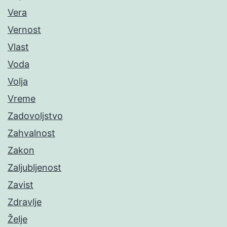
Vera
Vernost
Vlast
Voda
Volja
Vreme
Zadovoljstvo
Zahvalnost
Zakon
Zaljubljenost
Zavist
Zdravlje
Želje