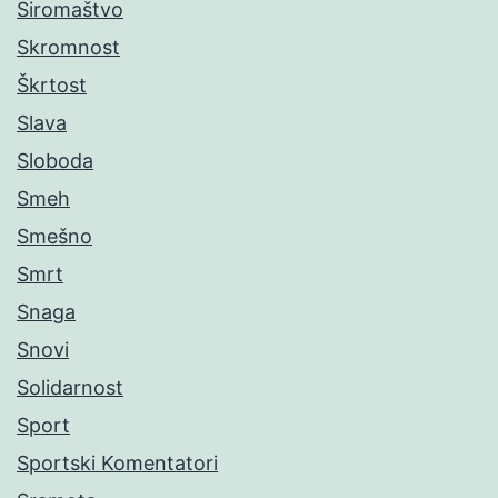
Siromaštvo
Skromnost
Škrtost
Slava
Sloboda
Smeh
Smešno
Smrt
Snaga
Snovi
Solidarnost
Sport
Sportski Komentatori