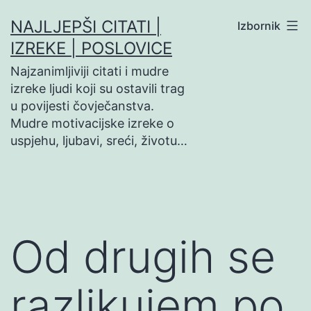
Preskoči
NAJLJEPŠI CITATI |
Izbornik
na
IZREKE | POSLOVICE
sadržaj
Najzanimljiviji citati i mudre
izreke ljudi koji su ostavili trag
u povijesti čovječanstva.
Mudre motivacijske izreke o
uspjehu, ljubavi, sreći, životu…
Od drugih se
razlikujem po