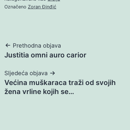
Označeno
Zoran Đinđić
Navigacija
Prethodna objava
Justitia omni auro carior
objava
Sljedeća objava
Većina muškaraca traži od svojih
žena vrline kojih se…