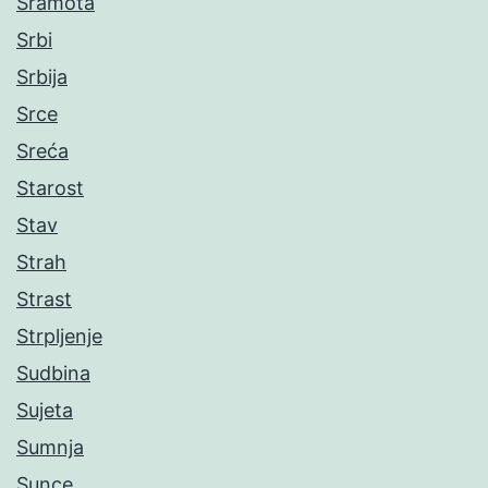
Sramota
Srbi
Srbija
Srce
Sreća
Starost
Stav
Strah
Strast
Strpljenje
Sudbina
Sujeta
Sumnja
Sunce