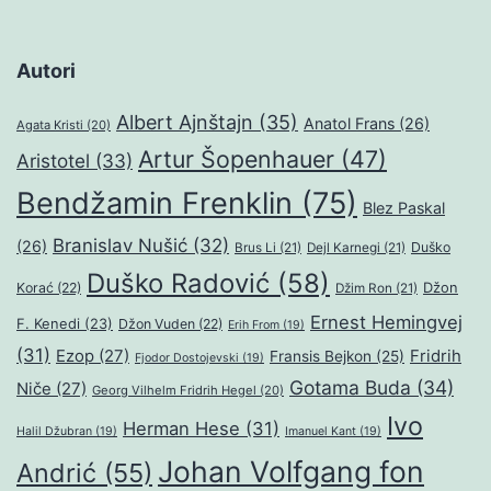
Autori
Albert Ajnštajn
(35)
Anatol Frans
(26)
Agata Kristi
(20)
Artur Šopenhauer
(47)
Aristotel
(33)
Bendžamin Frenklin
(75)
Blez Paskal
Branislav Nušić
(32)
(26)
Duško
Brus Li
(21)
Dejl Karnegi
(21)
Duško Radović
(58)
Džon
Korać
(22)
Džim Ron
(21)
Ernest Hemingvej
F. Kenedi
(23)
Džon Vuden
(22)
Erih From
(19)
(31)
Ezop
(27)
Fridrih
Fransis Bejkon
(25)
Fjodor Dostojevski
(19)
Gotama Buda
(34)
Niče
(27)
Georg Vilhelm Fridrih Hegel
(20)
Ivo
Herman Hese
(31)
Halil Džubran
(19)
Imanuel Kant
(19)
Johan Volfgang fon
Andrić
(55)