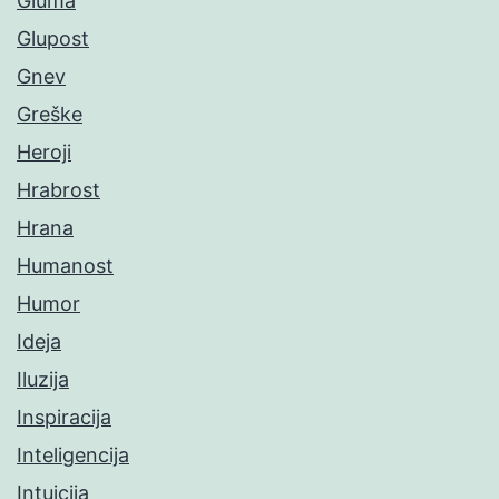
Gluma
Glupost
Gnev
Greške
Heroji
Hrabrost
Hrana
Humanost
Humor
Ideja
Iluzija
Inspiracija
Inteligencija
Intuicija