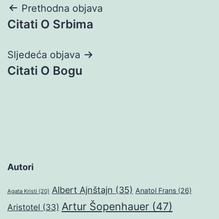
Navigacija
Prethodna objava
Citati O Srbima
objava
Sljedeća objava
Citati O Bogu
Autori
Albert Ajnštajn
(35)
Anatol Frans
(26)
Agata Kristi
(20)
Artur Šopenhauer
(47)
Aristotel
(33)