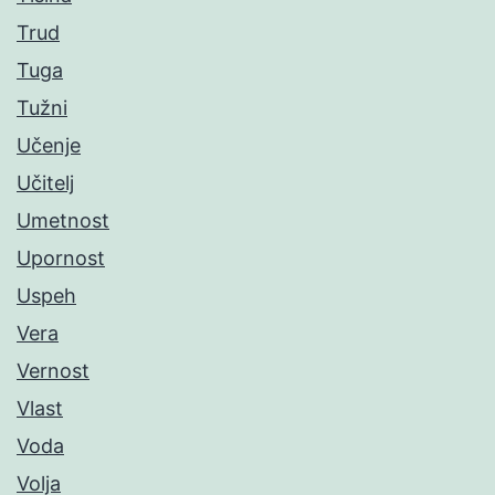
Trud
Tuga
Tužni
Učenje
Učitelj
Umetnost
Upornost
Uspeh
Vera
Vernost
Vlast
Voda
Volja