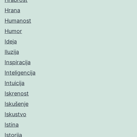
Hrana
Humanost
Humor
Ideja
Iluzija
Inspiracija
Inteligencija
Intuicija
Iskrenost
Iskušenje
Iskustvo
Istina
Istorija