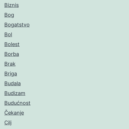
Biznis
Bog
Bogatstvo
Bol
Bolest
Borba
Brak
Briga
Budala
Budizam
Budućnost
Čekanje
Cilj