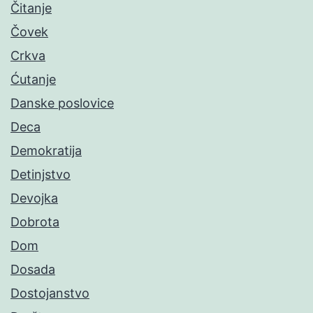
Čitanje
Čovek
Crkva
Ćutanje
Danske poslovice
Deca
Demokratija
Detinjstvo
Devojka
Dobrota
Dom
Dosada
Dostojanstvo