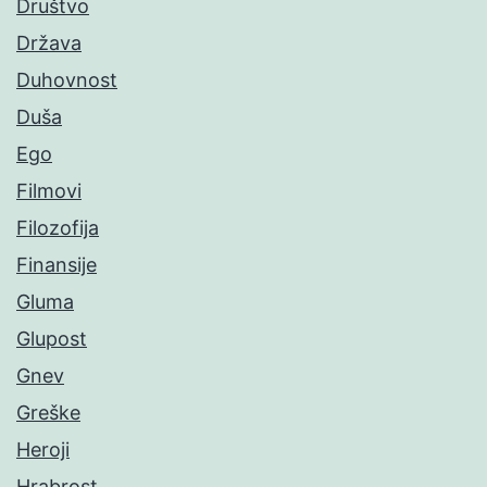
Društvo
Država
Duhovnost
Duša
Ego
Filmovi
Filozofija
Finansije
Gluma
Glupost
Gnev
Greške
Heroji
Hrabrost