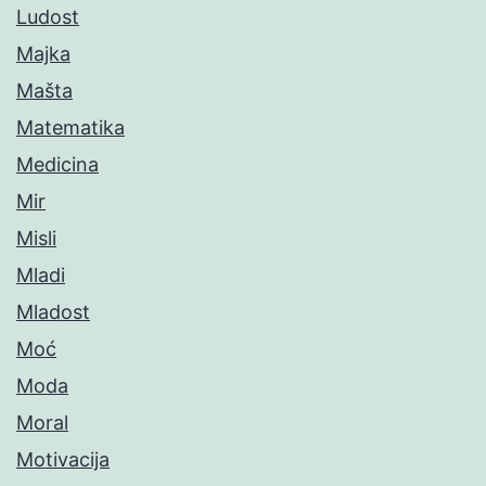
Ludost
Majka
Mašta
Matematika
Medicina
Mir
Misli
Mladi
Mladost
Moć
Moda
Moral
Motivacija