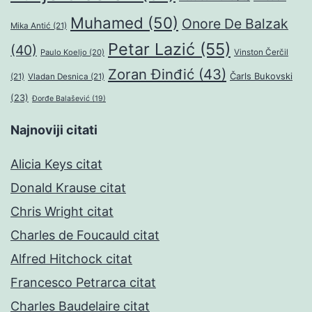
Muhamed
(50)
Onore De Balzak
Mika Antić
(21)
Petar Lazić
(55)
(40)
Paulo Koeljo
(20)
Vinston Čerčil
Zoran Đinđić
(43)
Čarls Bukovski
(21)
Vladan Desnica
(21)
(23)
Đorđe Balašević
(19)
Najnoviji citati
Alicia Keys citat
Donald Krause citat
Chris Wright citat
Charles de Foucauld citat
Alfred Hitchock citat
Francesco Petrarca citat
Charles Baudelaire citat