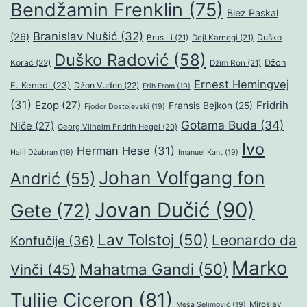
Bendžamin Frenklin
(75)
Blez Paskal
Branislav Nušić
(32)
(26)
Duško
Brus Li
(21)
Dejl Karnegi
(21)
Duško Radović
(58)
Džon
Korać
(22)
Džim Ron
(21)
Ernest Hemingvej
F. Kenedi
(23)
Džon Vuden
(22)
Erih From
(19)
(31)
Ezop
(27)
Fridrih
Fransis Bejkon
(25)
Fjodor Dostojevski
(19)
Gotama Buda
(34)
Niče
(27)
Georg Vilhelm Fridrih Hegel
(20)
Ivo
Herman Hese
(31)
Halil Džubran
(19)
Imanuel Kant
(19)
Johan Volfgang fon
Andrić
(55)
Jovan Dučić
(90)
Gete
(72)
Lav Tolstoj
(50)
Leonardo da
Konfučije
(36)
Marko
Mahatma Gandi
(50)
Vinči
(45)
Tulije Ciceron
(81)
Miroslav
Meša Selimović
(19)