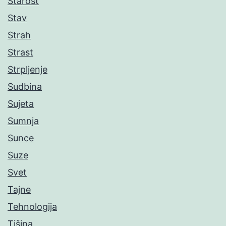
Starost
Stav
Strah
Strast
Strpljenje
Sudbina
Sujeta
Sumnja
Sunce
Suze
Svet
Tajne
Tehnologija
Tišina