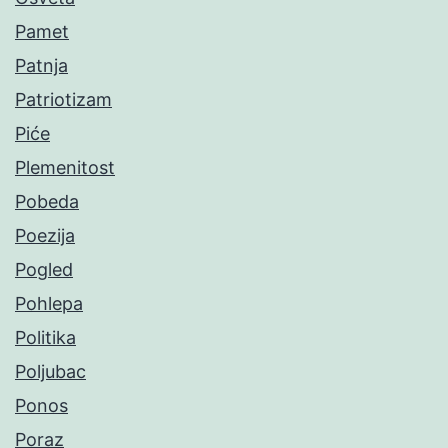
Pamet
Patnja
Patriotizam
Piće
Plemenitost
Pobeda
Poezija
Pogled
Pohlepa
Politika
Poljubac
Ponos
Poraz