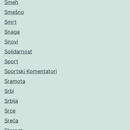
Smeh
Smešno
Smrt
Snaga
Snovi
Solidarnost
Sport
Sportski Komentatori
Sramota
Srbi
Srbija
Srce
Sreća