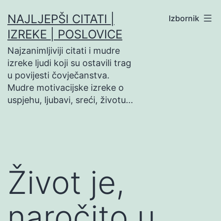
Preskoči
NAJLJEPŠI CITATI |
Izbornik
na
IZREKE | POSLOVICE
sadržaj
Najzanimljiviji citati i mudre
izreke ljudi koji su ostavili trag
u povijesti čovječanstva.
Mudre motivacijske izreke o
uspjehu, ljubavi, sreći, životu…
Život je,
naročito u