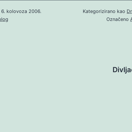
o
6. kolovoza 2006.
Kategorizirano kao
Dr
blog
Označeno
Divlj