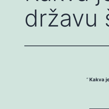
državu
Kakva je