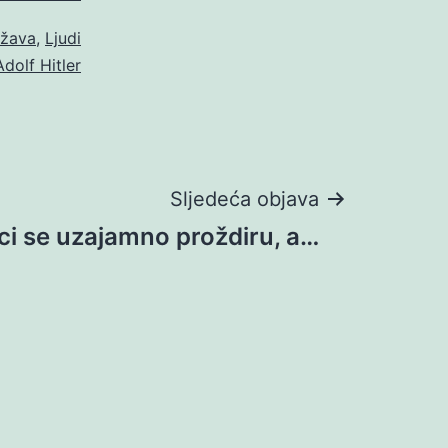
žava
,
Ljudi
Adolf Hitler
Sljedeća objava
aci se uzajamno proždiru, a…