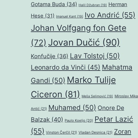
Gotama Buda
(34)
Herman
Halil Džubran
(19)
Ivo Andrić
(55)
Hese
(31)
Imanuel Kant
(19)
Johan Volfgang fon Gete
Jovan Dučić
(90)
(72)
Lav Tolstoj
(50)
Konfučije
(36)
Mahatma
Leonardo da Vinči
(45)
Marko Tulije
Gandi
(50)
Ciceron
(81)
Miroslav Mika
Meša Selimović
(19)
Muhamed
(50)
Onore De
Antić
(21)
Petar Lazić
Balzak
(40)
Paulo Koeljo
(20)
(55)
Zoran
Vinston Čerčil
(21)
Vladan Desnica
(21)