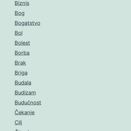
Biznis
Bog
Bogatstvo
Bol
Bolest
Borba
Brak
Briga
Budala
Budizam
Budućnost
Čekanje
Cilj