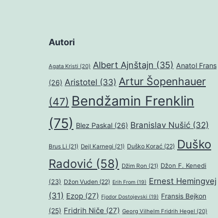
Autori
Albert Ajnštajn
(35)
Anatol Frans
Agata Kristi
(20)
Artur Šopenhauer
Aristotel
(33)
(26)
Bendžamin Frenklin
(47)
(75)
Branislav Nušić
(32)
Blez Paskal
(26)
Duško
Duško Korać
(22)
Brus Li
(21)
Dejl Karnegi
(21)
Radović
(58)
Džon F. Kenedi
Džim Ron
(21)
Ernest Hemingvej
(23)
Džon Vuden
(22)
Erih From
(19)
(31)
Ezop
(27)
Fransis Bejkon
Fjodor Dostojevski
(19)
Fridrih Niče
(27)
(25)
Georg Vilhelm Fridrih Hegel
(20)