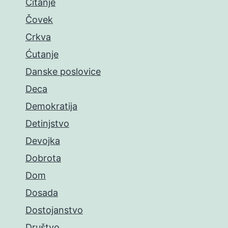
Čitanje
Čovek
Crkva
Ćutanje
Danske poslovice
Deca
Demokratija
Detinjstvo
Devojka
Dobrota
Dom
Dosada
Dostojanstvo
Društvo