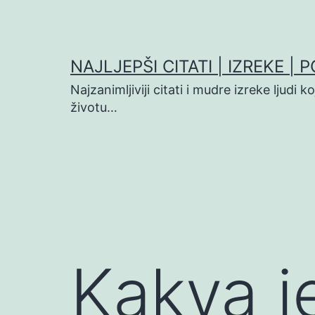
Preskoči
na
sadržaj
NAJLJEPŠI CITATI | IZREKE | 
Najzanimljiviji citati i mudre izreke ljudi 
životu…
Kakva j