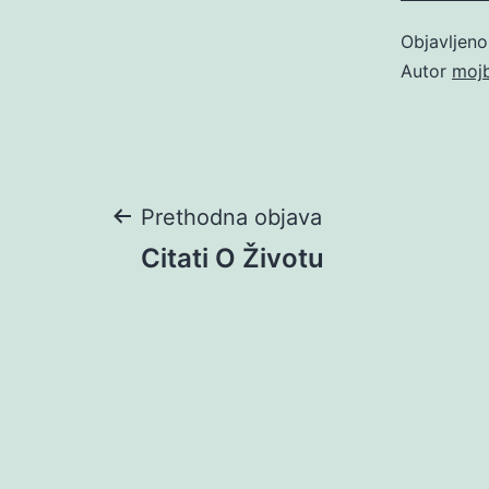
Objavljen
Autor
moj
Navigacija
Prethodna objava
Citati O Životu
objava