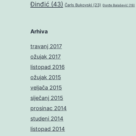
Đinđić
(43)
Čarls Bukovski
(23)
Đorđe Balašević
(19)
Arhiva
travanj 2017
ožujak 2017
listopad 2016
ožujak 2015
veljača 2015
siječanj 2015
prosinac 2014
studeni 2014
listopad 2014