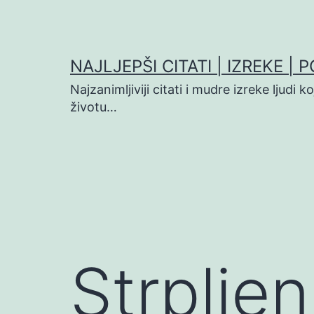
Preskoči
na
sadržaj
NAJLJEPŠI CITATI | IZREKE | 
Najzanimljiviji citati i mudre izreke ljudi 
životu…
Strplje