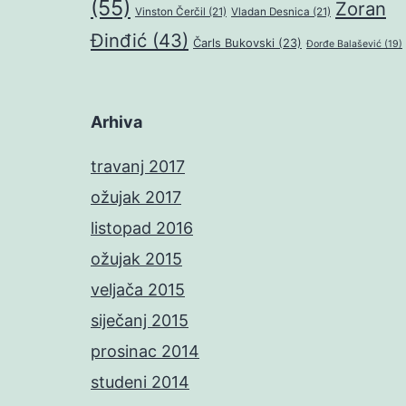
(55)
Zoran
Vinston Čerčil
(21)
Vladan Desnica
(21)
Đinđić
(43)
Čarls Bukovski
(23)
Đorđe Balašević
(19)
Arhiva
travanj 2017
ožujak 2017
listopad 2016
ožujak 2015
veljača 2015
siječanj 2015
prosinac 2014
studeni 2014