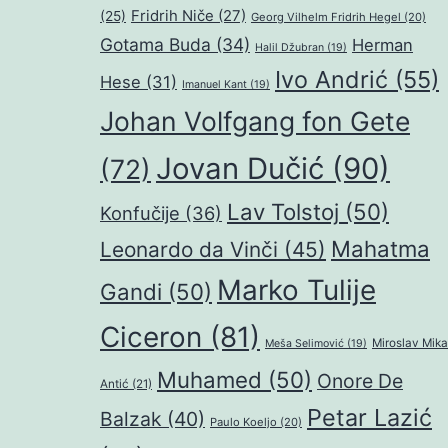
Fridrih Niče
(27)
(25)
Georg Vilhelm Fridrih Hegel
(20)
Gotama Buda
(34)
Herman
Halil Džubran
(19)
Ivo Andrić
(55)
Hese
(31)
Imanuel Kant
(19)
Johan Volfgang fon Gete
Jovan Dučić
(90)
(72)
Lav Tolstoj
(50)
Konfučije
(36)
Mahatma
Leonardo da Vinči
(45)
Marko Tulije
Gandi
(50)
Ciceron
(81)
Miroslav Mika
Meša Selimović
(19)
Muhamed
(50)
Onore De
Antić
(21)
Petar Lazić
Balzak
(40)
Paulo Koeljo
(20)