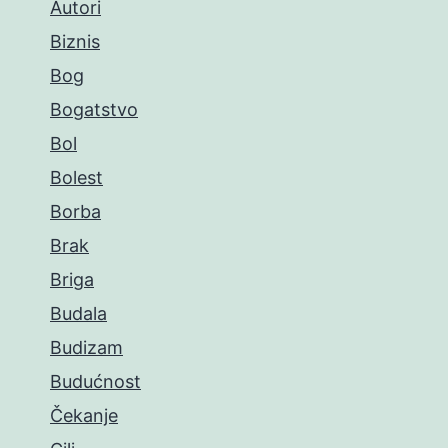
Autori
Biznis
Bog
Bogatstvo
Bol
Bolest
Borba
Brak
Briga
Budala
Budizam
Budućnost
Čekanje