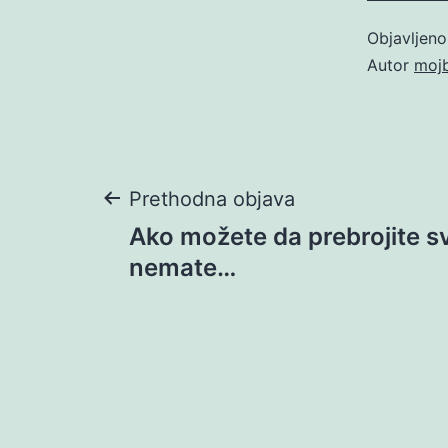
Objavljen
Autor
moj
Navigacija
Prethodna objava
Ako možete da prebrojite s
objava
nemate…