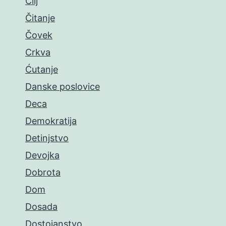
Cilj
Čitanje
Čovek
Crkva
Ćutanje
Danske poslovice
Deca
Demokratija
Detinjstvo
Devojka
Dobrota
Dom
Dosada
Dostojanstvo