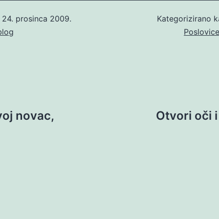
o
24. prosinca 2009.
Kategorizirano 
blog
Poslovic
voj novac,
Otvori oči 