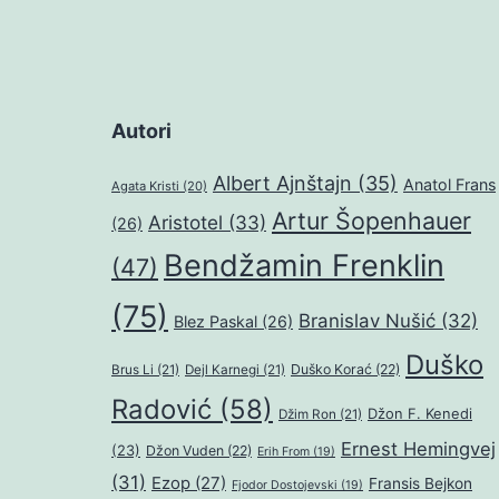
Autori
Albert Ajnštajn
(35)
Anatol Frans
Agata Kristi
(20)
Artur Šopenhauer
Aristotel
(33)
(26)
Bendžamin Frenklin
(47)
(75)
Branislav Nušić
(32)
Blez Paskal
(26)
Duško
Duško Korać
(22)
Brus Li
(21)
Dejl Karnegi
(21)
Radović
(58)
Džon F. Kenedi
Džim Ron
(21)
Ernest Hemingvej
(23)
Džon Vuden
(22)
Erih From
(19)
(31)
Ezop
(27)
Fransis Bejkon
Fjodor Dostojevski
(19)