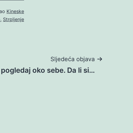
kao
Kineske
e
,
Strpljenje
Sljedeća objava
i pogledaj oko sebe. Da li si…