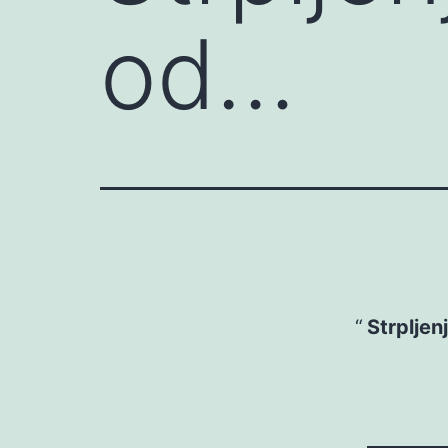
od…
Strplje