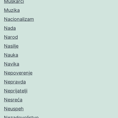
Muškarci
Muzika
Nacionalizam
Nada
Narod
Nasilje
Nauka
Navika
Nepoverenje
Nepravda
Neprijatelji
Nesreća
Neuspeh
Nezadovoljstvo