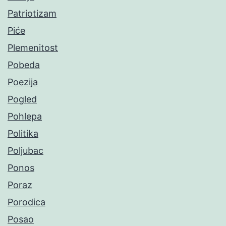
Patriotizam
Piće
Plemenitost
Pobeda
Poezija
Pogled
Pohlepa
Politika
Poljubac
Ponos
Poraz
Porodica
Posao