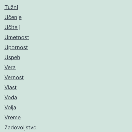
Tužni
Učenje
Učitelj
Umetnost
Upornost
Uspeh
Vera
Vernost
Vlast
Voda
Volja
Vreme
Zadovoljstvo