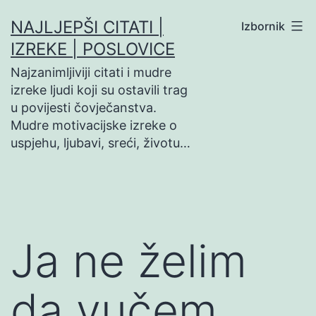
Preskoči
NAJLJEPŠI CITATI |
Izbornik
na
IZREKE | POSLOVICE
sadržaj
Najzanimljiviji citati i mudre
izreke ljudi koji su ostavili trag
u povijesti čovječanstva.
Mudre motivacijske izreke o
uspjehu, ljubavi, sreći, životu…
Ja ne želim
da vučem