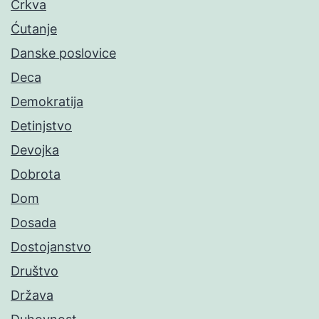
Crkva
Ćutanje
Danske poslovice
Deca
Demokratija
Detinjstvo
Devojka
Dobrota
Dom
Dosada
Dostojanstvo
Društvo
Država