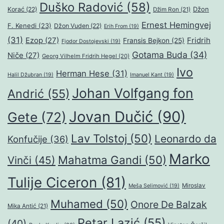
Duško Radović
(58)
Džon
Korać
(22)
Džim Ron
(21)
Ernest Hemingvej
F. Kenedi
(23)
Džon Vuden
(22)
Erih From
(19)
(31)
Ezop
(27)
Fridrih
Fransis Bejkon
(25)
Fjodor Dostojevski
(19)
Gotama Buda
(34)
Niče
(27)
Georg Vilhelm Fridrih Hegel
(20)
Ivo
Herman Hese
(31)
Halil Džubran
(19)
Imanuel Kant
(19)
Johan Volfgang fon
Andrić
(55)
Jovan Dučić
(90)
Gete
(72)
Lav Tolstoj
(50)
Leonardo da
Konfučije
(36)
Marko
Mahatma Gandi
(50)
Vinči
(45)
Tulije Ciceron
(81)
Miroslav
Meša Selimović
(19)
Muhamed
(50)
Onore De Balzak
Mika Antić
(21)
Petar Lazić
(55)
(40)