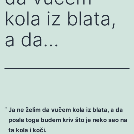
kola iz blata,
a da…
Ja ne želim da vučem kola iz blata, a da
posle toga budem kriv što je neko seo na
ta kola i koči.