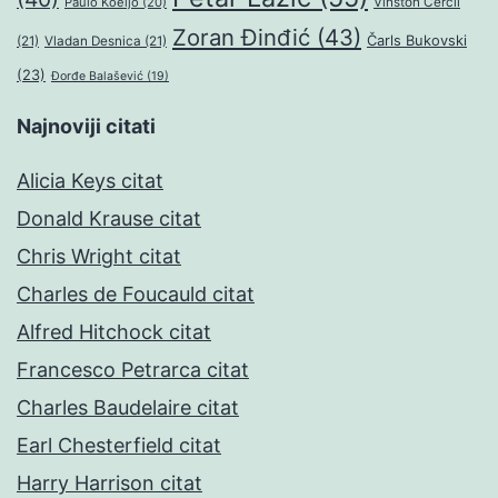
Paulo Koeljo
(20)
Vinston Čerčil
Zoran Đinđić
(43)
Čarls Bukovski
(21)
Vladan Desnica
(21)
(23)
Đorđe Balašević
(19)
Najnoviji citati
Alicia Keys citat
Donald Krause citat
Chris Wright citat
Charles de Foucauld citat
Alfred Hitchock citat
Francesco Petrarca citat
Charles Baudelaire citat
Earl Chesterfield citat
Harry Harrison citat