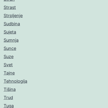
Strast
Strpljenje
Sudbina
Sujeta
Sumnja
Sunce
Suze
Svet
Tajne
Tehnologija
Tišina
Trud
Tuga