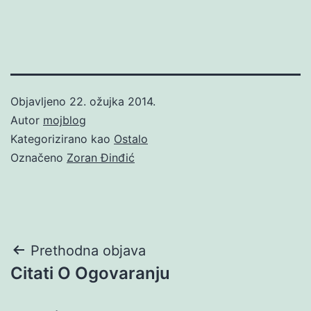
Objavljeno
22. ožujka 2014.
Autor
mojblog
Kategorizirano kao
Ostalo
Označeno
Zoran Đinđić
Navigacija
Prethodna objava
Citati O Ogovaranju
objava