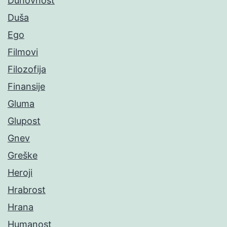
Duhovnost
Duša
Ego
Filmovi
Filozofija
Finansije
Gluma
Glupost
Gnev
Greške
Heroji
Hrabrost
Hrana
Humanost