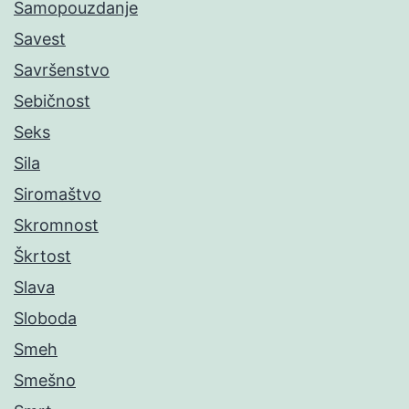
Samopouzdanje
Savest
Savršenstvo
Sebičnost
Seks
Sila
Siromaštvo
Skromnost
Škrtost
Slava
Sloboda
Smeh
Smešno