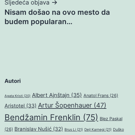
Sljedeća objava
Nisam došao na ovo mesto da
budem popularan…
Autori
Albert Ajnštajn
(35)
Anatol Frans
(26)
Agata Kristi
(20)
Artur Šopenhauer
(47)
Aristotel
(33)
Bendžamin Frenklin
(75)
Blez Paskal
Branislav Nušić
(32)
(26)
Duško
Brus Li
(21)
Dejl Karnegi
(21)