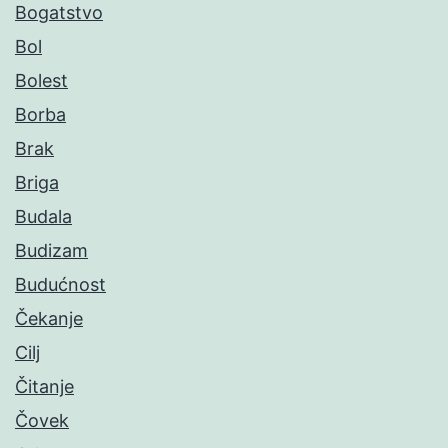
Bogatstvo
Bol
Bolest
Borba
Brak
Briga
Budala
Budizam
Budućnost
Čekanje
Cilj
Čitanje
Čovek