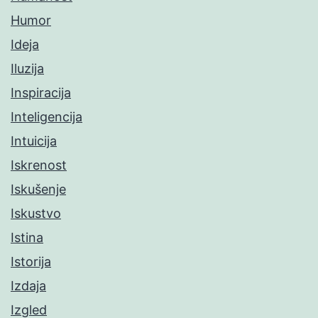
Humor
Ideja
Iluzija
Inspiracija
Inteligencija
Intuicija
Iskrenost
Iskušenje
Iskustvo
Istina
Istorija
Izdaja
Izgled