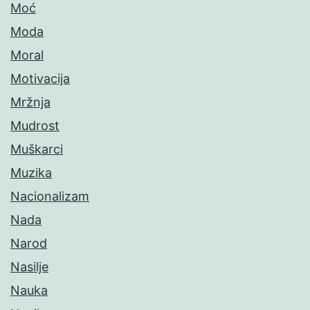
Moć
Moda
Moral
Motivacija
Mržnja
Mudrost
Muškarci
Muzika
Nacionalizam
Nada
Narod
Nasilje
Nauka