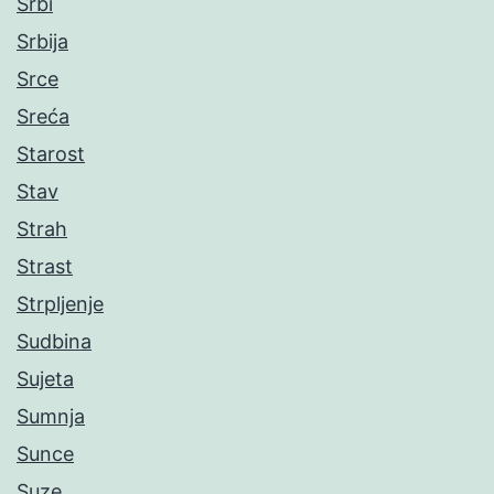
Srbi
Srbija
Srce
Sreća
Starost
Stav
Strah
Strast
Strpljenje
Sudbina
Sujeta
Sumnja
Sunce
Suze