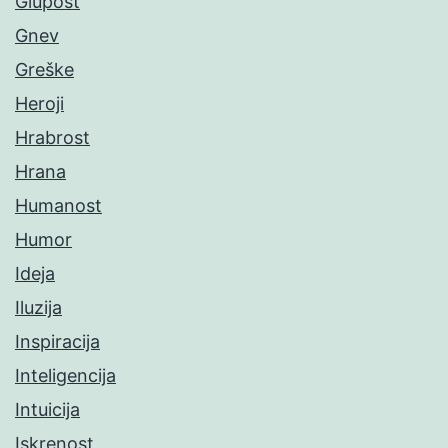
Glupost
Gnev
Greške
Heroji
Hrabrost
Hrana
Humanost
Humor
Ideja
Iluzija
Inspiracija
Inteligencija
Intuicija
Iskrenost