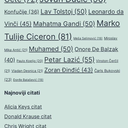
Lav Tolstoj
(50)
Leonardo da
Konfučije
(36)
Marko
Mahatma Gandi
(50)
Vinči
(45)
Tulije Ciceron
(81)
Miroslav
Meša Selimović
(19)
Muhamed
(50)
Onore De Balzak
Mika Antić
(21)
Petar Lazić
(55)
(40)
Paulo Koeljo
(20)
Vinston Čerčil
Zoran Đinđić
(43)
Čarls Bukovski
(21)
Vladan Desnica
(21)
(23)
Đorđe Balašević
(19)
Najnoviji citati
Alicia Keys citat
Donald Krause citat
Chris Wright citat