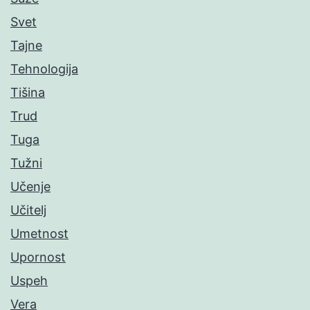
Svet
Tajne
Tehnologija
Tišina
Trud
Tuga
Tužni
Učenje
Učitelj
Umetnost
Upornost
Uspeh
Vera