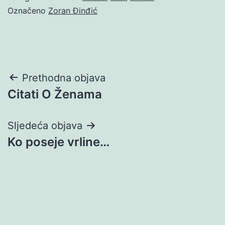
Označeno
Zoran Đinđić
Navigacija
Prethodna objava
Citati O Ženama
objava
Sljedeća objava
Ko poseje vrline…