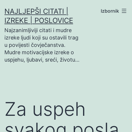
Preskoči
NAJLJEPŠI CITATI |
Izbornik
na
IZREKE | POSLOVICE
sadržaj
Najzanimljiviji citati i mudre
izreke ljudi koji su ostavili trag
u povijesti čovječanstva.
Mudre motivacijske izreke o
uspjehu, ljubavi, sreći, životu…
Za uspeh
svakog posla