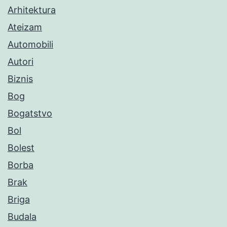
Arhitektura
Ateizam
Automobili
Autori
Biznis
Bog
Bogatstvo
Bol
Bolest
Borba
Brak
Briga
Budala