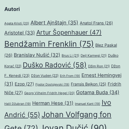
Autori
Albert Ajnštajn
(35)
Anatol Frans
(26)
Agata Kristi
(20)
Artur Šopenhauer
(47)
Aristotel
(33)
Bendžamin Frenklin
(75)
Blez Paskal
Branislav Nušić
(32)
(26)
Duško
Brus Li
(21)
Dejl Karnegi
(21)
Duško Radović
(58)
Džon
Korać
(22)
Džim Ron
(21)
Ernest Hemingvej
F. Kenedi
(23)
Džon Vuden
(22)
Erih From
(19)
(31)
Ezop
(27)
Fridrih
Fransis Bejkon
(25)
Fjodor Dostojevski
(19)
Gotama Buda
(34)
Niče
(27)
Georg Vilhelm Fridrih Hegel
(20)
Ivo
Herman Hese
(31)
Halil Džubran
(19)
Imanuel Kant
(19)
Johan Volfgang fon
Andrić
(55)
Jovan Dučić
(90)
Gete
(72)