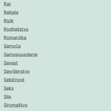
Rat
Religija
Rizik
Roditeljstvo
Romantika
Samoća
Samopouzdanje
Savest
Savršenstvo
Sebičnost
Seks
Sila
Siromaštvo