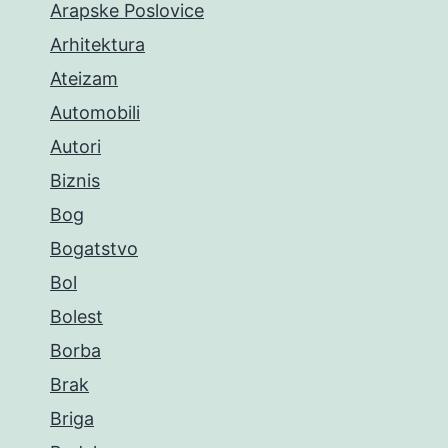
Arapske Poslovice
Arhitektura
Ateizam
Automobili
Autori
Biznis
Bog
Bogatstvo
Bol
Bolest
Borba
Brak
Briga