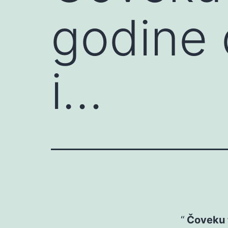
godine 
i…
Čoveku t