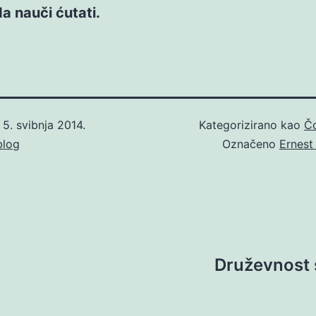
a nauči ćutati.
o
5. svibnja 2014.
Kategorizirano kao
Č
blog
Označeno
Ernest
Druževnost 