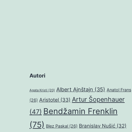
Autori
Albert Ajnštajn
(35)
Anatol Frans
Agata Kristi
(20)
Artur Šopenhauer
Aristotel
(33)
(26)
Bendžamin Frenklin
(47)
(75)
Branislav Nušić
(32)
Blez Paskal
(26)