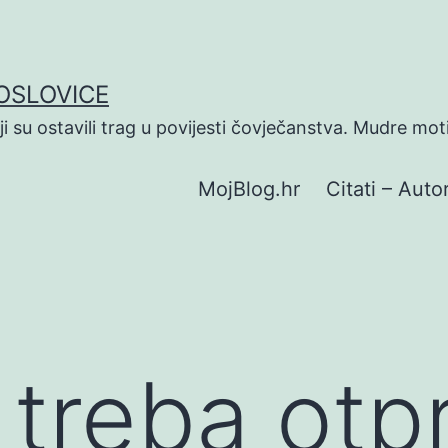
POSLOVICE
koji su ostavili trag u povijesti čovječanstva. Mudre mot
MojBlog.hr
Citati – Autor
treba otpr