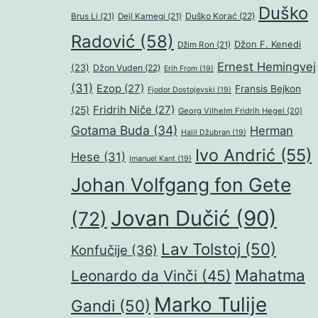
Duško
Duško Korać
(22)
Brus Li
(21)
Dejl Karnegi
(21)
Radović
(58)
Džon F. Kenedi
Džim Ron
(21)
Ernest Hemingvej
(23)
Džon Vuden
(22)
Erih From
(19)
(31)
Ezop
(27)
Fransis Bejkon
Fjodor Dostojevski
(19)
Fridrih Niče
(27)
(25)
Georg Vilhelm Fridrih Hegel
(20)
Gotama Buda
(34)
Herman
Halil Džubran
(19)
Ivo Andrić
(55)
Hese
(31)
Imanuel Kant
(19)
Johan Volfgang fon Gete
Jovan Dučić
(90)
(72)
Lav Tolstoj
(50)
Konfučije
(36)
Mahatma
Leonardo da Vinči
(45)
Marko Tulije
Gandi
(50)