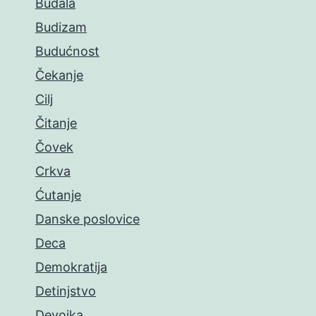
Budala
Budizam
Budućnost
Čekanje
Cilj
Čitanje
Čovek
Crkva
Ćutanje
Danske poslovice
Deca
Demokratija
Detinjstvo
Devojka