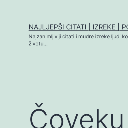
Preskoči
na
sadržaj
NAJLJEPŠI CITATI | IZREKE | 
Najzanimljiviji citati i mudre izreke ljudi 
životu…
Čoveku 