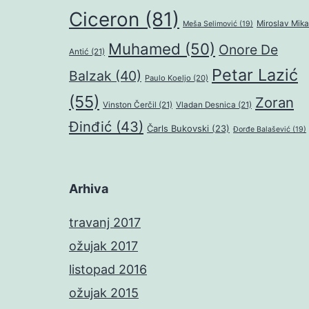
Ciceron
(81)
Miroslav Mika
Meša Selimović
(19)
Muhamed
(50)
Onore De
Antić
(21)
Petar Lazić
Balzak
(40)
Paulo Koeljo
(20)
(55)
Zoran
Vinston Čerčil
(21)
Vladan Desnica
(21)
Đinđić
(43)
Čarls Bukovski
(23)
Đorđe Balašević
(19)
Arhiva
travanj 2017
ožujak 2017
listopad 2016
ožujak 2015