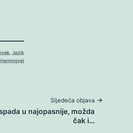
ovek
,
Jezik
 Hemingvej
Sljedeća objava
spada u najopasnije, možda
čak i…