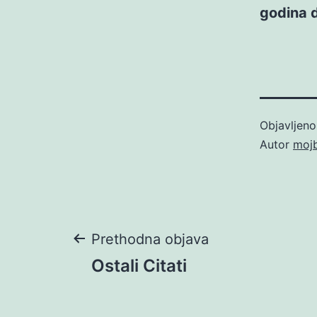
godina d
Objavljen
Autor
moj
Navigacija
Prethodna objava
Ostali Citati
objava