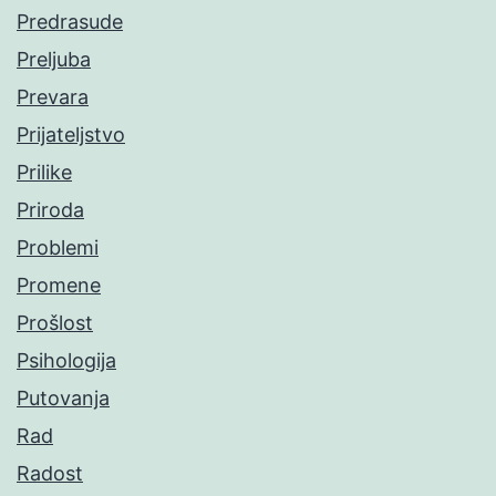
Predrasude
Preljuba
Prevara
Prijateljstvo
Prilike
Priroda
Problemi
Promene
Prošlost
Psihologija
Putovanja
Rad
Radost