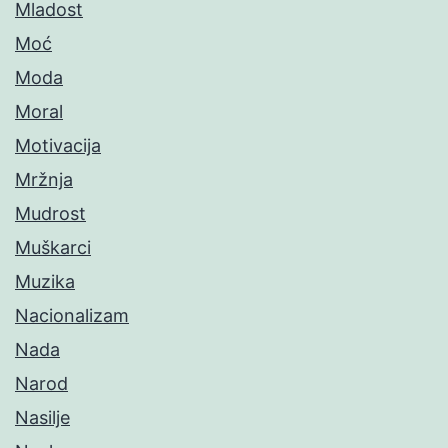
Mladost
Moć
Moda
Moral
Motivacija
Mržnja
Mudrost
Muškarci
Muzika
Nacionalizam
Nada
Narod
Nasilje