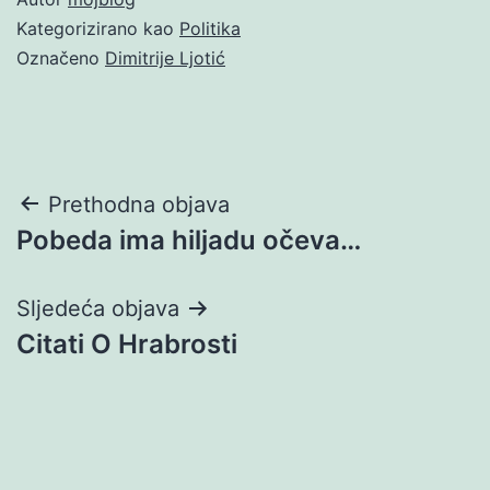
Kategorizirano kao
Politika
Označeno
Dimitrije Ljotić
Navigacija
Prethodna objava
Pobeda ima hiljadu očeva…
objava
Sljedeća objava
Citati O Hrabrosti