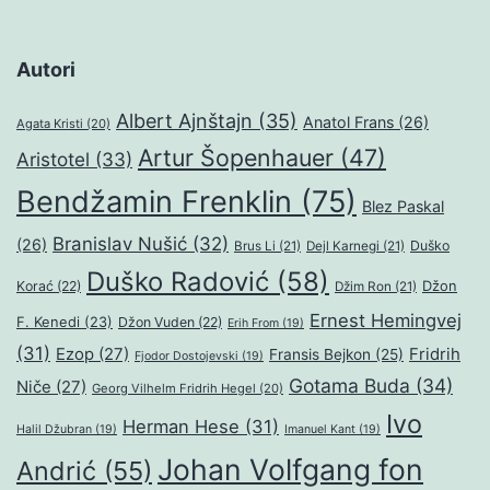
Autori
Albert Ajnštajn
(35)
Anatol Frans
(26)
Agata Kristi
(20)
Artur Šopenhauer
(47)
Aristotel
(33)
Bendžamin Frenklin
(75)
Blez Paskal
Branislav Nušić
(32)
(26)
Duško
Brus Li
(21)
Dejl Karnegi
(21)
Duško Radović
(58)
Džon
Korać
(22)
Džim Ron
(21)
Ernest Hemingvej
F. Kenedi
(23)
Džon Vuden
(22)
Erih From
(19)
(31)
Ezop
(27)
Fridrih
Fransis Bejkon
(25)
Fjodor Dostojevski
(19)
Gotama Buda
(34)
Niče
(27)
Georg Vilhelm Fridrih Hegel
(20)
Ivo
Herman Hese
(31)
Halil Džubran
(19)
Imanuel Kant
(19)
Johan Volfgang fon
Andrić
(55)