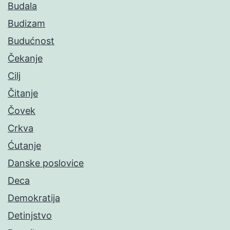
Budala
Budizam
Budućnost
Čekanje
Cilj
Čitanje
Čovek
Crkva
Ćutanje
Danske poslovice
Deca
Demokratija
Detinjstvo