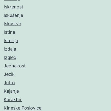
Iskrenost
Iskušenje
Iskustvo
Istina
Istorija
Izdaja
Izgled
Jednakost
Jezik
Jutro
Kajanje
Karakter
Kineske Poslovice