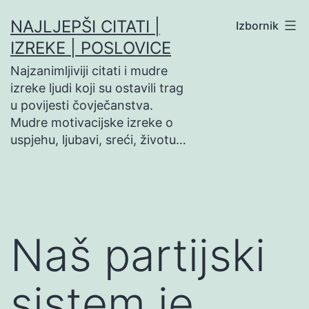
Preskoči
NAJLJEPŠI CITATI |
Izbornik
na
IZREKE | POSLOVICE
sadržaj
Najzanimljiviji citati i mudre
izreke ljudi koji su ostavili trag
u povijesti čovječanstva.
Mudre motivacijske izreke o
uspjehu, ljubavi, sreći, životu…
Naš partijski
sistem je…