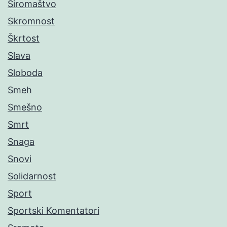
Siromaštvo
Skromnost
Škrtost
Slava
Sloboda
Smeh
Smešno
Smrt
Snaga
Snovi
Solidarnost
Sport
Sportski Komentatori