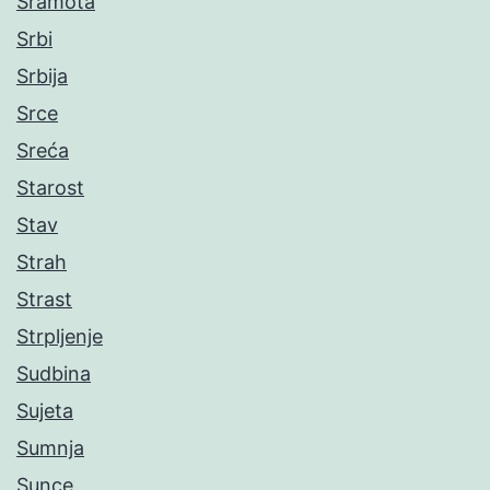
Sramota
Srbi
Srbija
Srce
Sreća
Starost
Stav
Strah
Strast
Strpljenje
Sudbina
Sujeta
Sumnja
Sunce