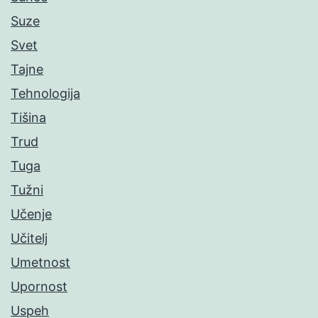
Suze
Svet
Tajne
Tehnologija
Tišina
Trud
Tuga
Tužni
Učenje
Učitelj
Umetnost
Upornost
Uspeh