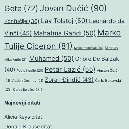
Jovan Dučić
(90)
Gete
(72)
Lav Tolstoj
(50)
Leonardo da
Konfučije
(36)
Marko
Mahatma Gandi
(50)
Vinči
(45)
Tulije Ciceron
(81)
Miroslav
Meša Selimović
(19)
Muhamed
(50)
Onore De Balzak
Mika Antić
(21)
Petar Lazić
(55)
(40)
Paulo Koeljo
(20)
Vinston Čerčil
Zoran Đinđić
(43)
Čarls Bukovski
(21)
Vladan Desnica
(21)
(23)
Đorđe Balašević
(19)
Najnoviji citati
Alicia Keys citat
Donald Krause citat