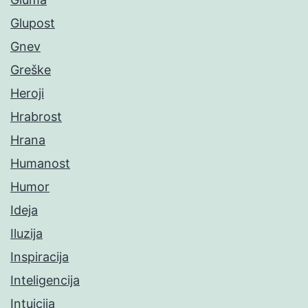
Glupost
Gnev
Greške
Heroji
Hrabrost
Hrana
Humanost
Humor
Ideja
Iluzija
Inspiracija
Inteligencija
Intuicija