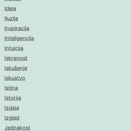
Ideja
Iluzija
Inspiracija
Inteligencija
Intuicija
Iskrenost
Iskušenje
Iskustvo
Istina
Istorija
Izdaja
Izgled
Jednakost