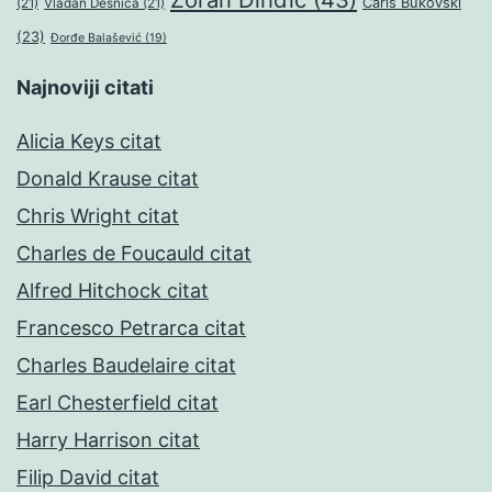
Čarls Bukovski
(21)
Vladan Desnica
(21)
(23)
Đorđe Balašević
(19)
Najnoviji citati
Alicia Keys citat
Donald Krause citat
Chris Wright citat
Charles de Foucauld citat
Alfred Hitchock citat
Francesco Petrarca citat
Charles Baudelaire citat
Earl Chesterfield citat
Harry Harrison citat
Filip David citat