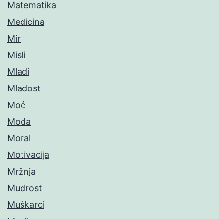
Matematika
Medicina
Mir
Misli
Mladi
Mladost
Moć
Moda
Moral
Motivacija
Mržnja
Mudrost
Muškarci