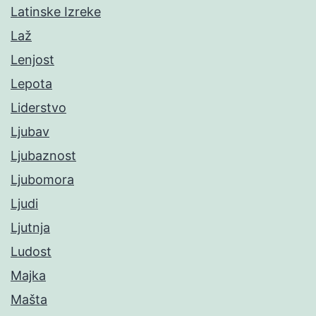
Latinske Izreke
Laž
Lenjost
Lepota
Liderstvo
Ljubav
Ljubaznost
Ljubomora
Ljudi
Ljutnja
Ludost
Majka
Mašta