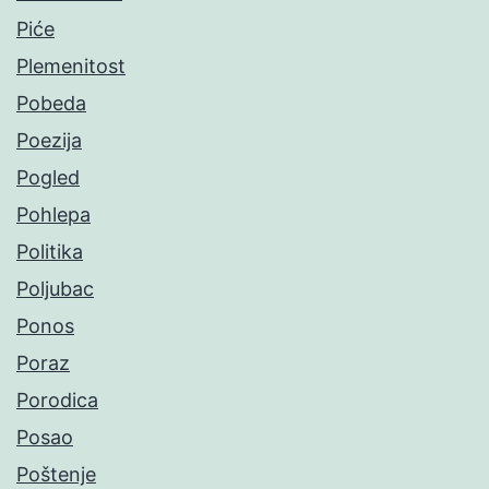
Piće
Plemenitost
Pobeda
Poezija
Pogled
Pohlepa
Politika
Poljubac
Ponos
Poraz
Porodica
Posao
Poštenje