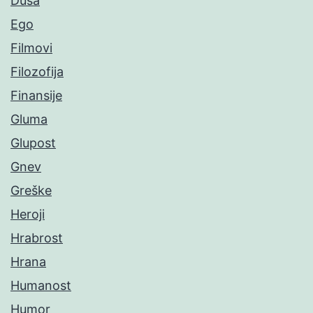
Duša
Ego
Filmovi
Filozofija
Finansije
Gluma
Glupost
Gnev
Greške
Heroji
Hrabrost
Hrana
Humanost
Humor