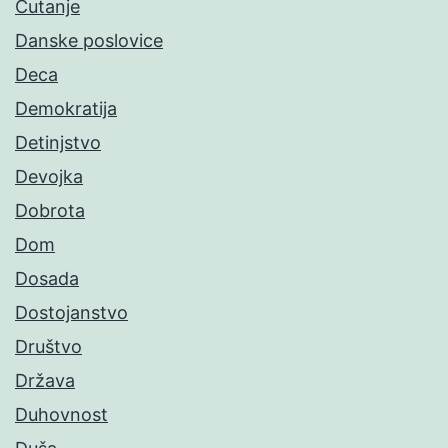
Ćutanje
Danske poslovice
Deca
Demokratija
Detinjstvo
Devojka
Dobrota
Dom
Dosada
Dostojanstvo
Društvo
Država
Duhovnost