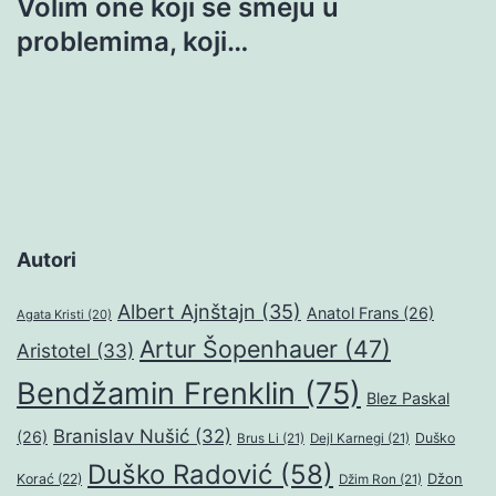
Volim one koji se smeju u
problemima, koji…
Autori
Albert Ajnštajn
(35)
Anatol Frans
(26)
Agata Kristi
(20)
Artur Šopenhauer
(47)
Aristotel
(33)
Bendžamin Frenklin
(75)
Blez Paskal
Branislav Nušić
(32)
(26)
Duško
Brus Li
(21)
Dejl Karnegi
(21)
Duško Radović
(58)
Džon
Korać
(22)
Džim Ron
(21)