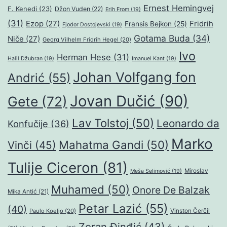
Ernest Hemingvej
F. Kenedi
(23)
Džon Vuden
(22)
Erih From
(19)
(31)
Ezop
(27)
Fridrih
Fransis Bejkon
(25)
Fjodor Dostojevski
(19)
Gotama Buda
(34)
Niče
(27)
Georg Vilhelm Fridrih Hegel
(20)
Ivo
Herman Hese
(31)
Halil Džubran
(19)
Imanuel Kant
(19)
Johan Volfgang fon
Andrić
(55)
Jovan Dučić
(90)
Gete
(72)
Lav Tolstoj
(50)
Leonardo da
Konfučije
(36)
Marko
Mahatma Gandi
(50)
Vinči
(45)
Tulije Ciceron
(81)
Miroslav
Meša Selimović
(19)
Muhamed
(50)
Onore De Balzak
Mika Antić
(21)
Petar Lazić
(55)
(40)
Paulo Koeljo
(20)
Vinston Čerčil
Zoran Đinđić
(43)