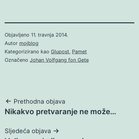
Objavljeno
11. travnja 2014.
Autor
mojblog
Kategorizirano kao
Glupost
,
Pamet
Označeno
Johan Volfgang fon Gete
Navigacija
Prethodna objava
Nikakvo pretvaranje ne može…
objava
Sljedeća objava