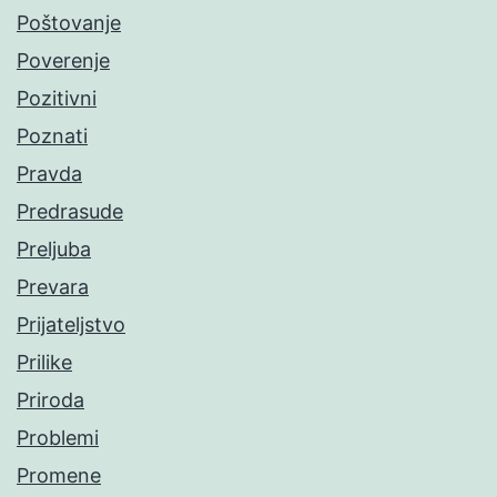
Poštovanje
Poverenje
Pozitivni
Poznati
Pravda
Predrasude
Preljuba
Prevara
Prijateljstvo
Prilike
Priroda
Problemi
Promene