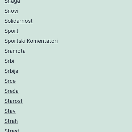
Snaga
Snovi
Solidarnost
Sport
Sportski Komentatori
Sramota
Srbi
Srbija
Srce
Sreća
Starost
Stav
Strah
Strast