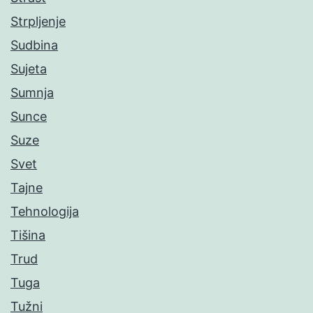
Strpljenje
Sudbina
Sujeta
Sumnja
Sunce
Suze
Svet
Tajne
Tehnologija
Tišina
Trud
Tuga
Tužni