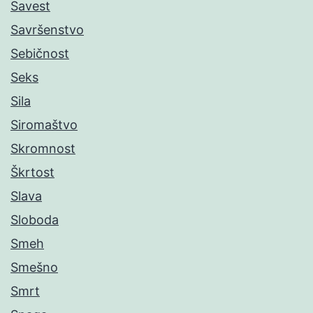
Savest
Savršenstvo
Sebičnost
Seks
Sila
Siromaštvo
Skromnost
Škrtost
Slava
Sloboda
Smeh
Smešno
Smrt