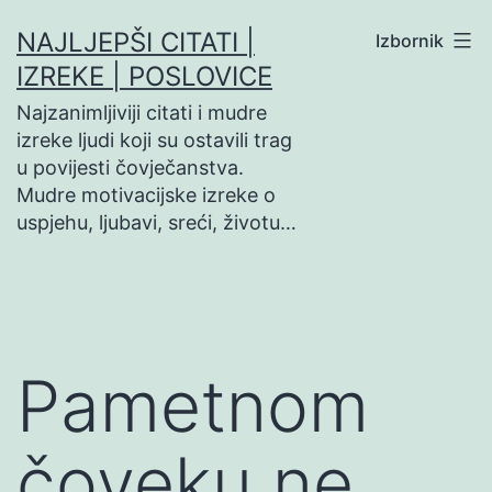
Preskoči
NAJLJEPŠI CITATI |
Izbornik
na
IZREKE | POSLOVICE
sadržaj
Najzanimljiviji citati i mudre
izreke ljudi koji su ostavili trag
u povijesti čovječanstva.
Mudre motivacijske izreke o
uspjehu, ljubavi, sreći, životu…
Pametnom
čoveku ne