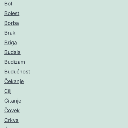
Bol
Bolest
Borba
Brak
Briga
Budala
Budizam
Budućnost
Čekanje
Cilj
Čitanje
Čovek
Crkva