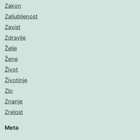
Zakon
Zaljubljenost
Zavist
Zdravlje
Želje
Žene
Život
Životinje
Zlo
Znanje
Zrelost
Meta