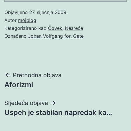
Objavljeno
27. siječnja 2009.
Autor
mojblog
Kategorizirano kao
Čovek
,
Nesreća
Označeno
Johan Volfgang fon Gete
Navigacija
Prethodna objava
Aforizmi
objava
Sljedeća objava
Uspeh je stabilan napredak ka…