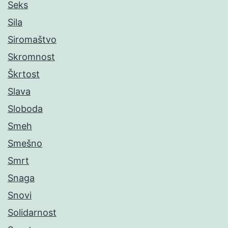
Seks
Sila
Siromaštvo
Skromnost
Škrtost
Slava
Sloboda
Smeh
Smešno
Smrt
Snaga
Snovi
Solidarnost