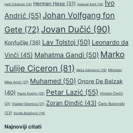
Ivo
Herman Hese
(31)
Halil Džubran
(19)
Imanuel Kant
(19)
Johan Volfgang fon
Andrić
(55)
Jovan Dučić
(90)
Gete
(72)
Lav Tolstoj
(50)
Leonardo da
Konfučije
(36)
Marko
Mahatma Gandi
(50)
Vinči
(45)
Tulije Ciceron
(81)
Miroslav
Meša Selimović
(19)
Muhamed
(50)
Onore De Balzak
Mika Antić
(21)
Petar Lazić
(55)
(40)
Paulo Koeljo
(20)
Vinston Čerčil
Zoran Đinđić
(43)
Čarls Bukovski
(21)
Vladan Desnica
(21)
(23)
Đorđe Balašević
(19)
Najnoviji citati