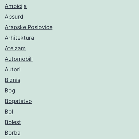
Ambicija
Apsurd
Arapske Poslovice
Arhitektura
Ateizam
Automobili
Autori
Biznis
Bog
Bogatstvo
Bol
Bolest
Borba