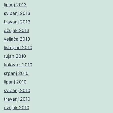
lipanj 2013
svibanj 2013
travanj 2013
ožujak 2013
veljača 2013
listopad 2010
rujan 2010
kolovoz 2010
srpanj 2010
lipanj 2010
svibanj 2010
travanj 2010
ožujak 2010