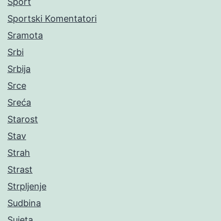
Sport
Sportski Komentatori
Sramota
Srbi
Srbija
Srce
Sreća
Starost
Stav
Strah
Strast
Strpljenje
Sudbina
Sujeta