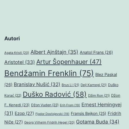
Autori
Albert Ajnštajn
(35)
Anatol Frans
(26)
Agata Kristi
(20)
Artur Šopenhauer
(47)
Aristotel
(33)
Bendžamin Frenklin
(75)
Blez Paskal
Branislav Nušić
(32)
(26)
Duško
Brus Li
(21)
Dejl Karnegi
(21)
Duško Radović
(58)
Džon
Korać
(22)
Džim Ron
(21)
Ernest Hemingvej
F. Kenedi
(23)
Džon Vuden
(22)
Erih From
(19)
(31)
Ezop
(27)
Fridrih
Fransis Bejkon
(25)
Fjodor Dostojevski
(19)
Gotama Buda
(34)
Niče
(27)
Georg Vilhelm Fridrih Hegel
(20)