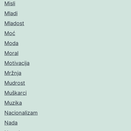
Misli
Mladi
Mladost
Moć
Moda
Moral
Motivacija
Mržnja
Mudrost
Muškarci
Muzika
Nacionalizam
Nada