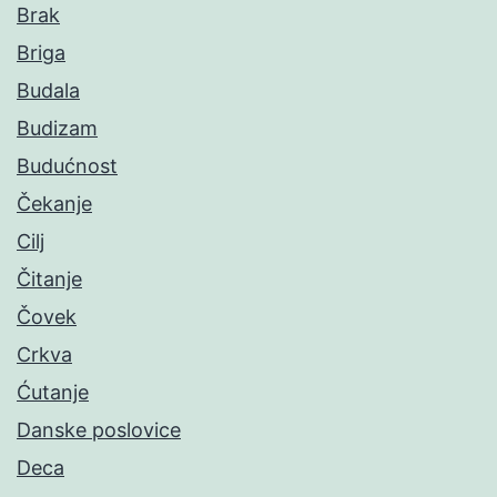
Brak
Briga
Budala
Budizam
Budućnost
Čekanje
Cilj
Čitanje
Čovek
Crkva
Ćutanje
Danske poslovice
Deca