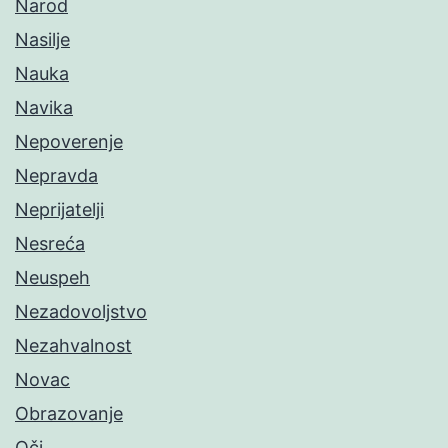
Narod
Nasilje
Nauka
Navika
Nepoverenje
Nepravda
Neprijatelji
Nesreća
Neuspeh
Nezadovoljstvo
Nezahvalnost
Novac
Obrazovanje
Oči