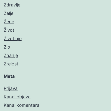
Zdravlje
Želje
Žene
Život
Životinje
Zlo
Znanje
Zrelost
Meta
Prijava
Kanal objava
Kanal komentara