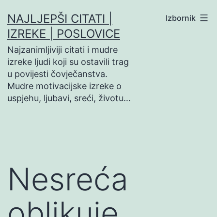
Preskoči
NAJLJEPŠI CITATI |
Izbornik
na
IZREKE | POSLOVICE
sadržaj
Najzanimljiviji citati i mudre
izreke ljudi koji su ostavili trag
u povijesti čovječanstva.
Mudre motivacijske izreke o
uspjehu, ljubavi, sreći, životu…
Nesreća
oblikuje