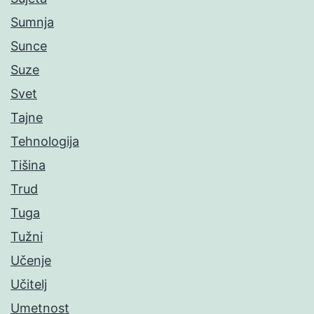
Sumnja
Sunce
Suze
Svet
Tajne
Tehnologija
Tišina
Trud
Tuga
Tužni
Učenje
Učitelj
Umetnost