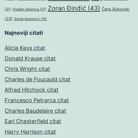
Zoran Đinđić
(43)
Čarls Bukovski
(21)
Vladan Desnica
(21)
(23)
Đorđe Balašević
(19)
Najnoviji citati
Alicia Keys citat
Donald Krause citat
Chris Wright citat
Charles de Foucauld citat
Alfred Hitchock citat
Francesco Petrarca citat
Charles Baudelaire citat
Earl Chesterfield citat
Harry Harrison citat