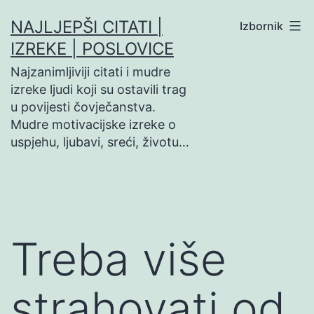
Preskoči
NAJLJEPŠI CITATI |
Izbornik
na
IZREKE | POSLOVICE
sadržaj
Najzanimljiviji citati i mudre
izreke ljudi koji su ostavili trag
u povijesti čovječanstva.
Mudre motivacijske izreke o
uspjehu, ljubavi, sreći, životu…
Treba više
strahovati od