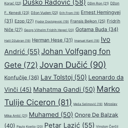
Duško Radović
(58)
Džon
Korać
(22)
Džim Ron
(21)
Ernest Hemingvej
F. Kenedi
(23)
Džon Vuden
(22)
Erih From
(19)
(31)
Ezop
(27)
Fridrih
Fransis Bejkon
(25)
Fjodor Dostojevski
(19)
Gotama Buda
(34)
Niče
(27)
Georg Vilhelm Fridrih Hegel
(20)
Ivo
Herman Hese
(31)
Halil Džubran
(19)
Imanuel Kant
(19)
Johan Volfgang fon
Andrić
(55)
Jovan Dučić
(90)
Gete
(72)
Lav Tolstoj
(50)
Leonardo da
Konfučije
(36)
Marko
Mahatma Gandi
(50)
Vinči
(45)
Tulije Ciceron
(81)
Miroslav
Meša Selimović
(19)
Muhamed
(50)
Onore De Balzak
Mika Antić
(21)
Petar Lazić
(55)
(40)
Paulo Koeljo
(20)
Vinston Čerčil