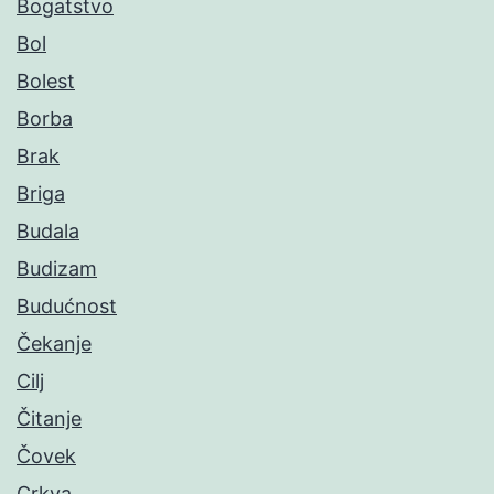
Bogatstvo
Bol
Bolest
Borba
Brak
Briga
Budala
Budizam
Budućnost
Čekanje
Cilj
Čitanje
Čovek
Crkva