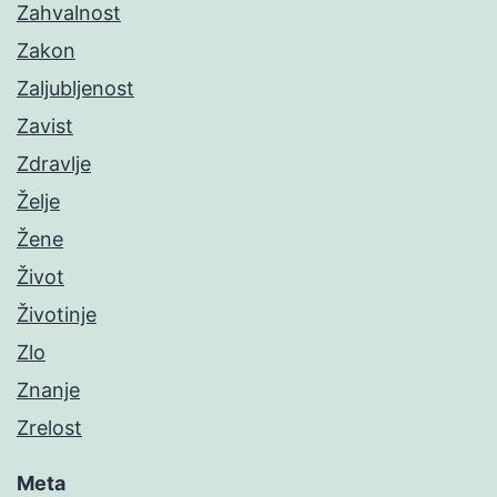
Zahvalnost
Zakon
Zaljubljenost
Zavist
Zdravlje
Želje
Žene
Život
Životinje
Zlo
Znanje
Zrelost
Meta