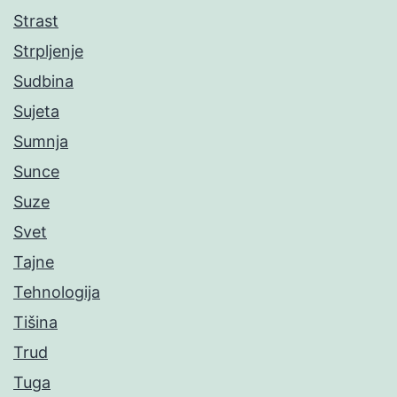
Strast
Strpljenje
Sudbina
Sujeta
Sumnja
Sunce
Suze
Svet
Tajne
Tehnologija
Tišina
Trud
Tuga