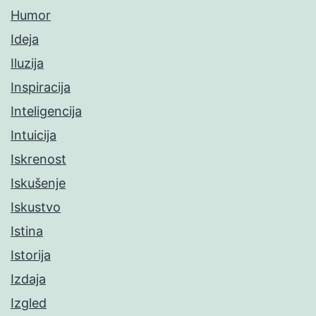
Humor
Ideja
Iluzija
Inspiracija
Inteligencija
Intuicija
Iskrenost
Iskušenje
Iskustvo
Istina
Istorija
Izdaja
Izgled