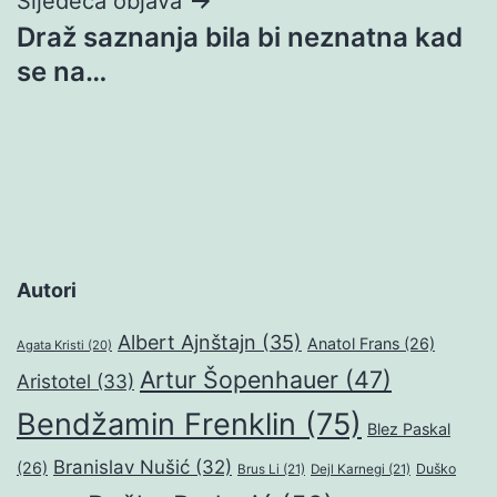
Sljedeća objava
Draž saznanja bila bi neznatna kad
se na…
Autori
Albert Ajnštajn
(35)
Anatol Frans
(26)
Agata Kristi
(20)
Artur Šopenhauer
(47)
Aristotel
(33)
Bendžamin Frenklin
(75)
Blez Paskal
Branislav Nušić
(32)
(26)
Duško
Brus Li
(21)
Dejl Karnegi
(21)