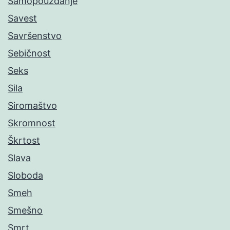
Samopouzdanje
Savest
Savršenstvo
Sebičnost
Seks
Sila
Siromaštvo
Skromnost
Škrtost
Slava
Sloboda
Smeh
Smešno
Smrt