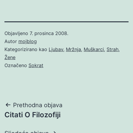
Objavljeno
7. prosinca 2008.
Autor
mojblog
Kategorizirano kao
Ljubav
,
Mržnja
,
Muškarci
,
Strah
,
Žene
Označeno
Sokrat
Navigacija
Prethodna objava
Citati O Filozofiji
objava