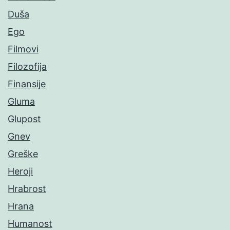
Duša
Ego
Filmovi
Filozofija
Finansije
Gluma
Glupost
Gnev
Greške
Heroji
Hrabrost
Hrana
Humanost