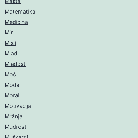
Mašta
Matematika
Medicina
Mir
Misli
Mladi
Mladost
Moć
Moda
Moral
Motivacija
Mržnja
Mudrost
Muškarci