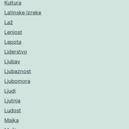
Kultura
Latinske Izreke
Laž
Lenjost
Lepota
Liderstvo
Ljubav
Ljubaznost
Ljubomora
Ljudi
Ljutnja
Ludost
Majka