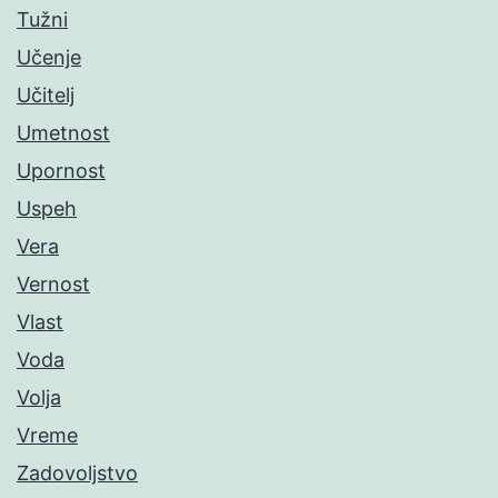
Tužni
Učenje
Učitelj
Umetnost
Upornost
Uspeh
Vera
Vernost
Vlast
Voda
Volja
Vreme
Zadovoljstvo