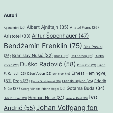
Autori
Albert Ajnštajn
(35)
Anatol Frans
(26)
Agata Kristi
(20)
Artur Šopenhauer
(47)
Aristotel
(33)
Bendžamin Frenklin
(75)
Blez Paskal
Branislav Nušić
(32)
(26)
Duško
Brus Li
(21)
Dejl Karnegi
(21)
Duško Radović
(58)
Džon
Korać
(22)
Džim Ron
(21)
Ernest Hemingvej
F. Kenedi
(23)
Džon Vuden
(22)
Erih From
(19)
(31)
Ezop
(27)
Fridrih
Fransis Bejkon
(25)
Fjodor Dostojevski
(19)
Gotama Buda
(34)
Niče
(27)
Georg Vilhelm Fridrih Hegel
(20)
Ivo
Herman Hese
(31)
Halil Džubran
(19)
Imanuel Kant
(19)
Johan Volfgang fon
Andrić
(55)