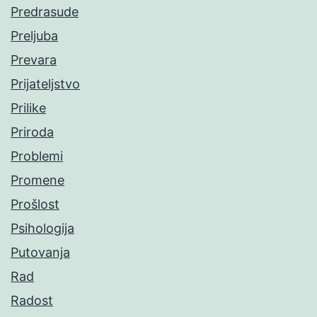
Predrasude
Preljuba
Prevara
Prijateljstvo
Prilike
Priroda
Problemi
Promene
Prošlost
Psihologija
Putovanja
Rad
Radost