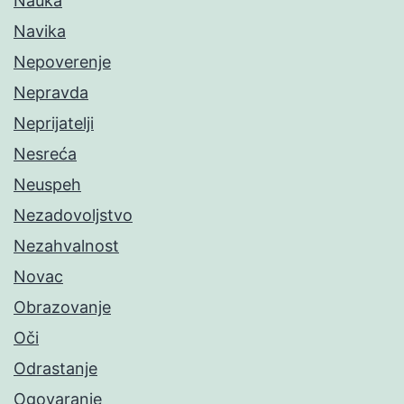
Nauka
Navika
Nepoverenje
Nepravda
Neprijatelji
Nesreća
Neuspeh
Nezadovoljstvo
Nezahvalnost
Novac
Obrazovanje
Oči
Odrastanje
Ogovaranje