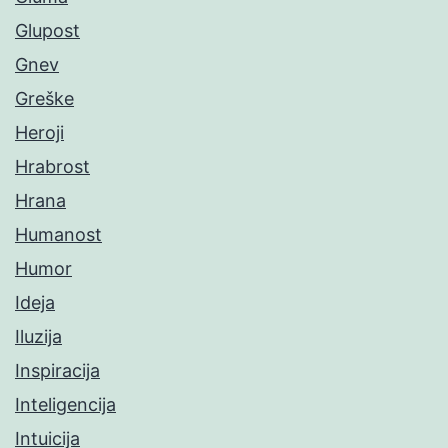
Glupost
Gnev
Greške
Heroji
Hrabrost
Hrana
Humanost
Humor
Ideja
Iluzija
Inspiracija
Inteligencija
Intuicija