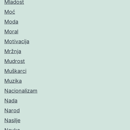
Mladost
Moć
Moda
Moral
Motivacija
Mržnja
Mudrost
Muškarci
Muzika
Nacionalizam
Nada
Narod
Nasilje