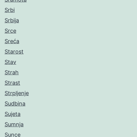
Srbi
Srbija
Srce
Sreća
Starost
Stav
Strah
Strast
Strpljenje
Sudbina
Sujeta
Sumnja
Sunce