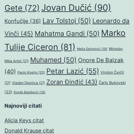
Jovan Dučić
(90)
Gete
(72)
Lav Tolstoj
(50)
Leonardo da
Konfučije
(36)
Marko
Mahatma Gandi
(50)
Vinči
(45)
Tulije Ciceron
(81)
Miroslav
Meša Selimović
(19)
Muhamed
(50)
Onore De Balzak
Mika Antić
(21)
Petar Lazić
(55)
(40)
Paulo Koeljo
(20)
Vinston Čerčil
Zoran Đinđić
(43)
Čarls Bukovski
(21)
Vladan Desnica
(21)
(23)
Đorđe Balašević
(19)
Najnoviji citati
Alicia Keys citat
Donald Krause citat