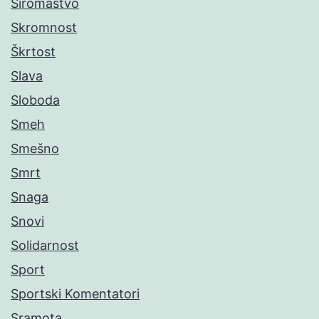
Siromaštvo
Skromnost
Škrtost
Slava
Sloboda
Smeh
Smešno
Smrt
Snaga
Snovi
Solidarnost
Sport
Sportski Komentatori
Sramota