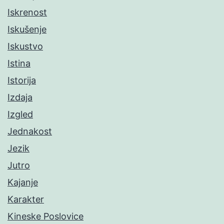
Iskrenost
Iskušenje
Iskustvo
Istina
Istorija
Izdaja
Izgled
Jednakost
Jezik
Jutro
Kajanje
Karakter
Kineske Poslovice