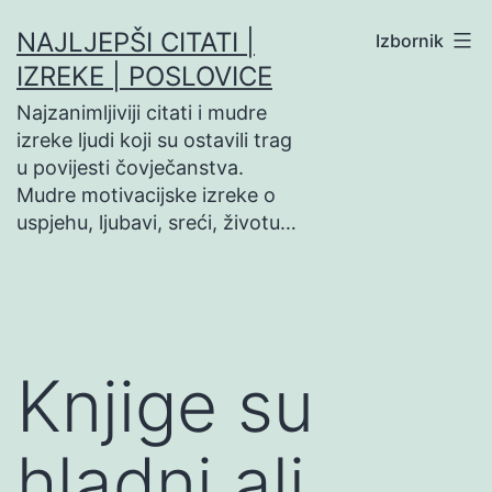
Preskoči
NAJLJEPŠI CITATI |
Izbornik
na
IZREKE | POSLOVICE
sadržaj
Najzanimljiviji citati i mudre
izreke ljudi koji su ostavili trag
u povijesti čovječanstva.
Mudre motivacijske izreke o
uspjehu, ljubavi, sreći, životu…
Knjige su
hladni ali…