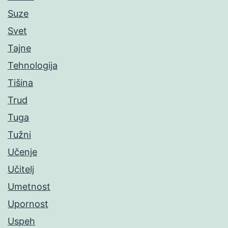
Suze
Svet
Tajne
Tehnologija
Tišina
Trud
Tuga
Tužni
Učenje
Učitelj
Umetnost
Upornost
Uspeh