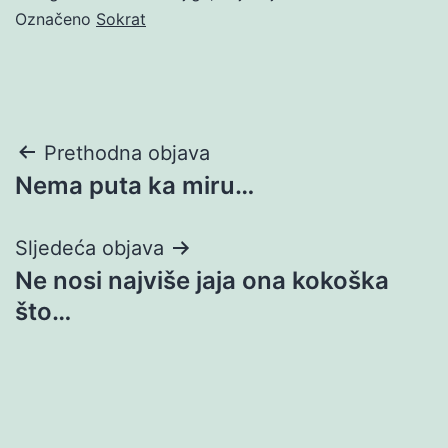
Označeno
Sokrat
Navigacija
Prethodna objava
Nema puta ka miru…
objava
Sljedeća objava
Ne nosi najviše jaja ona kokoška
što…