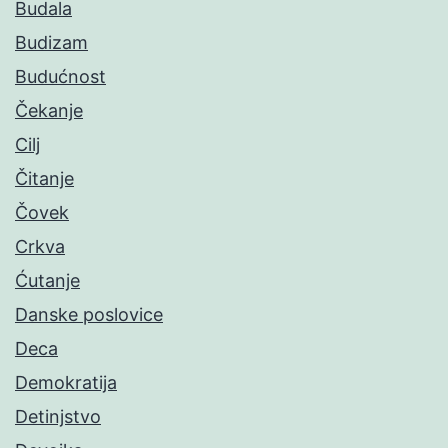
Budala
Budizam
Budućnost
Čekanje
Cilj
Čitanje
Čovek
Crkva
Ćutanje
Danske poslovice
Deca
Demokratija
Detinjstvo