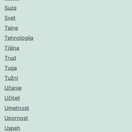
Suze
Svet
Tajne
Tehnologija
Tišina
Trud
Tuga
Tužni
Učenje
Učitelj
Umetnost
Upornost
Uspeh