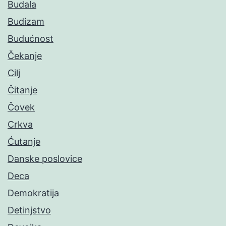
Budala
Budizam
Budućnost
Čekanje
Cilj
Čitanje
Čovek
Crkva
Ćutanje
Danske poslovice
Deca
Demokratija
Detinjstvo