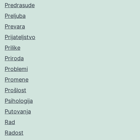
Predrasude
Preljuba
Prevara
Prijateljstvo
Prilike
Priroda
Problemi
Promene
Prošlost
Psihologija
Putovanja
Rad
Radost