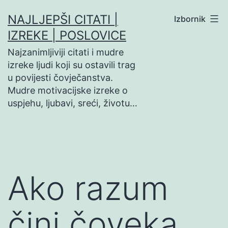
Preskoči
NAJLJEPŠI CITATI |
Izbornik
na
IZREKE | POSLOVICE
sadržaj
Najzanimljiviji citati i mudre
izreke ljudi koji su ostavili trag
u povijesti čovječanstva.
Mudre motivacijske izreke o
uspjehu, ljubavi, sreći, životu…
Ako razum
čini čoveka…