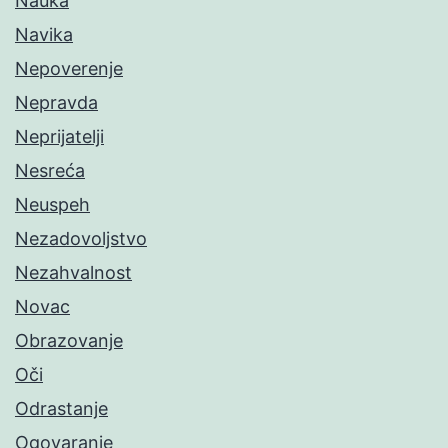
Nauka
Navika
Nepoverenje
Nepravda
Neprijatelji
Nesreća
Neuspeh
Nezadovoljstvo
Nezahvalnost
Novac
Obrazovanje
Oči
Odrastanje
Ogovaranje