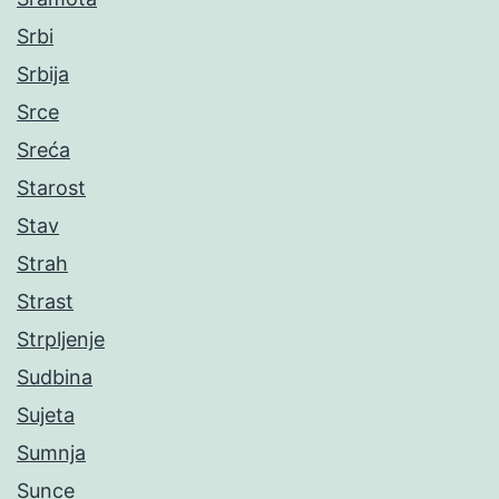
Srbi
Srbija
Srce
Sreća
Starost
Stav
Strah
Strast
Strpljenje
Sudbina
Sujeta
Sumnja
Sunce