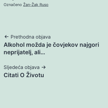
Označeno
Žan-Žak Ruso
Navigacija
Prethodna objava
Alkohol možda je čovjekov najgori
objava
neprijatelj, ali…
Sljedeća objava
Citati O Životu