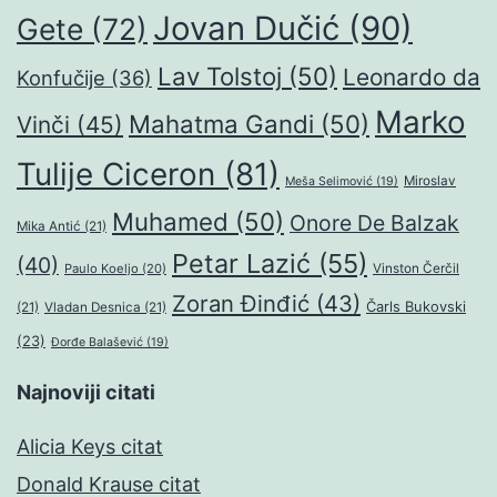
Jovan Dučić
(90)
Gete
(72)
Lav Tolstoj
(50)
Leonardo da
Konfučije
(36)
Marko
Mahatma Gandi
(50)
Vinči
(45)
Tulije Ciceron
(81)
Miroslav
Meša Selimović
(19)
Muhamed
(50)
Onore De Balzak
Mika Antić
(21)
Petar Lazić
(55)
(40)
Paulo Koeljo
(20)
Vinston Čerčil
Zoran Đinđić
(43)
Čarls Bukovski
(21)
Vladan Desnica
(21)
(23)
Đorđe Balašević
(19)
Najnoviji citati
Alicia Keys citat
Donald Krause citat