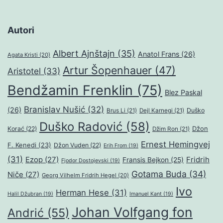
Autori
Albert Ajnštajn
(35)
Anatol Frans
(26)
Agata Kristi
(20)
Artur Šopenhauer
(47)
Aristotel
(33)
Bendžamin Frenklin
(75)
Blez Paskal
Branislav Nušić
(32)
(26)
Duško
Brus Li
(21)
Dejl Karnegi
(21)
Duško Radović
(58)
Džon
Korać
(22)
Džim Ron
(21)
Ernest Hemingvej
F. Kenedi
(23)
Džon Vuden
(22)
Erih From
(19)
(31)
Ezop
(27)
Fridrih
Fransis Bejkon
(25)
Fjodor Dostojevski
(19)
Gotama Buda
(34)
Niče
(27)
Georg Vilhelm Fridrih Hegel
(20)
Ivo
Herman Hese
(31)
Halil Džubran
(19)
Imanuel Kant
(19)
Johan Volfgang fon
Andrić
(55)