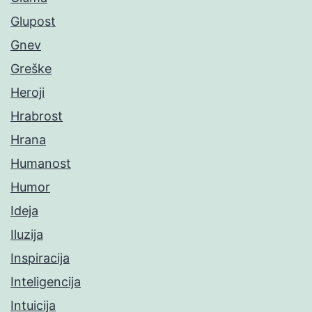
Glupost
Gnev
Greške
Heroji
Hrabrost
Hrana
Humanost
Humor
Ideja
Iluzija
Inspiracija
Inteligencija
Intuicija