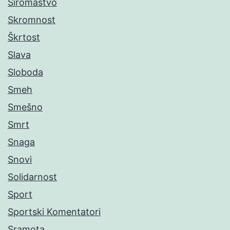
Siromaštvo
Skromnost
Škrtost
Slava
Sloboda
Smeh
Smešno
Smrt
Snaga
Snovi
Solidarnost
Sport
Sportski Komentatori
Sramota