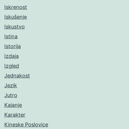
Iskrenost
Iskušenje
Iskustvo
Istina
Istorija
Izdaja
Izgled
Jednakost
Jezik
Jutro
Kajanje
Karakter
Kineske Poslovice