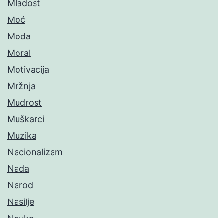
Mladost
Moć
Moda
Moral
Motivacija
Mržnja
Mudrost
Muškarci
Muzika
Nacionalizam
Nada
Narod
Nasilje