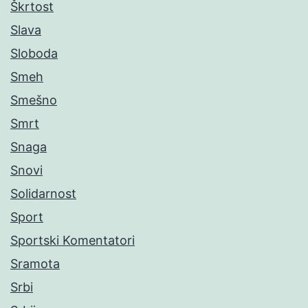
Škrtost
Slava
Sloboda
Smeh
Smešno
Smrt
Snaga
Snovi
Solidarnost
Sport
Sportski Komentatori
Sramota
Srbi