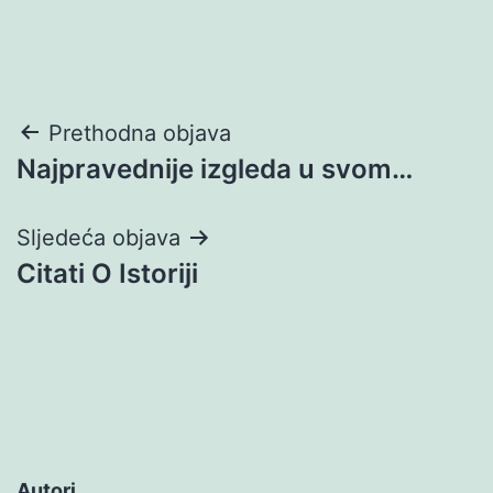
Navigacija
Prethodna objava
Najpravednije izgleda u svom…
objava
Sljedeća objava
Citati O Istoriji
Autori