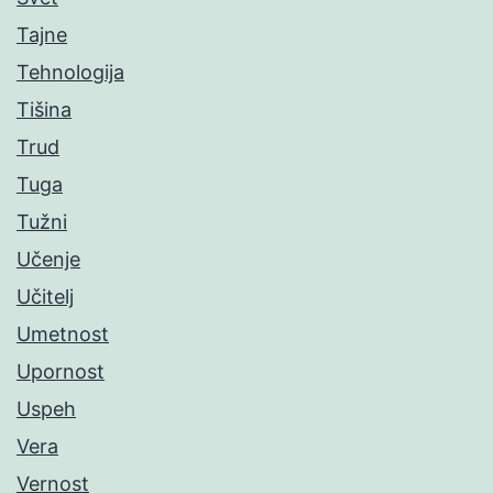
Tajne
Tehnologija
Tišina
Trud
Tuga
Tužni
Učenje
Učitelj
Umetnost
Upornost
Uspeh
Vera
Vernost