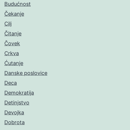
Budućnost
Čekanje
Cilj
Čitanje
Čovek
Crkva
Ćutanje
Danske poslovice
Deca
Demokratija
Detinjstvo
Devojka
Dobrota