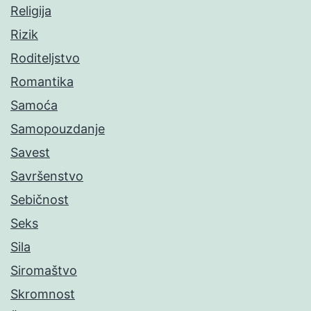
Religija
Rizik
Roditeljstvo
Romantika
Samoća
Samopouzdanje
Savest
Savršenstvo
Sebičnost
Seks
Sila
Siromaštvo
Skromnost