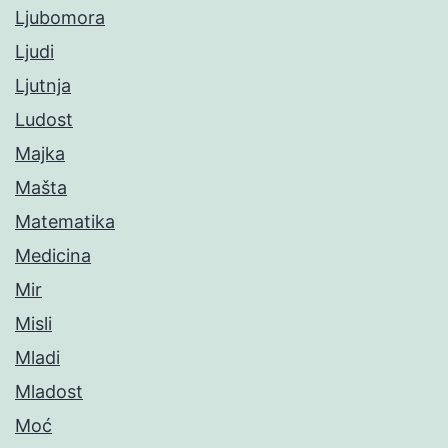
Ljubomora
Ljudi
Ljutnja
Ludost
Majka
Mašta
Matematika
Medicina
Mir
Misli
Mladi
Mladost
Moć