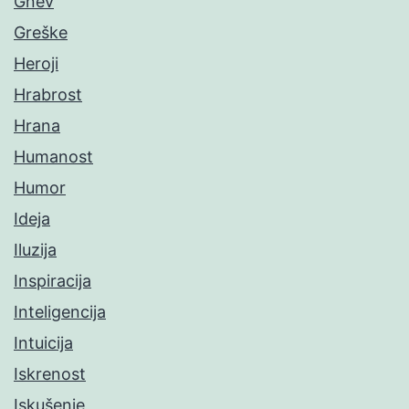
Gnev
Greške
Heroji
Hrabrost
Hrana
Humanost
Humor
Ideja
Iluzija
Inspiracija
Inteligencija
Intuicija
Iskrenost
Iskušenje