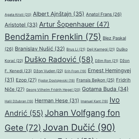
Albert Ajnštajn
(35)
Anatol Frans
(26)
Agata Kristi
(20)
Artur Šopenhauer
(47)
Aristotel
(33)
Bendžamin Frenklin
(75)
Blez Paskal
Branislav Nušić
(32)
(26)
Duško
Brus Li
(21)
Dejl Karnegi
(21)
Duško Radović
(58)
Džon
Korać
(22)
Džim Ron
(21)
Ernest Hemingvej
F. Kenedi
(23)
Džon Vuden
(22)
Erih From
(19)
(31)
Ezop
(27)
Fridrih
Fransis Bejkon
(25)
Fjodor Dostojevski
(19)
Gotama Buda
(34)
Niče
(27)
Georg Vilhelm Fridrih Hegel
(20)
Ivo
Herman Hese
(31)
Halil Džubran
(19)
Imanuel Kant
(19)
Johan Volfgang fon
Andrić
(55)
Jovan Dučić
(90)
Gete
(72)