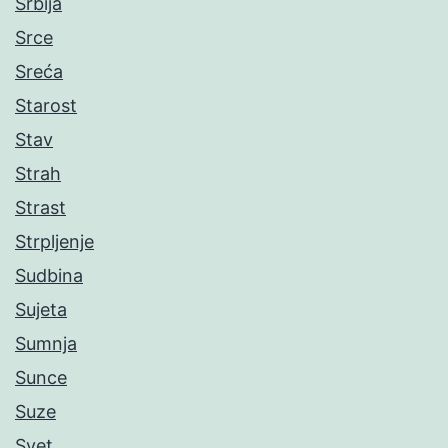
Srbija
Srce
Sreća
Starost
Stav
Strah
Strast
Strpljenje
Sudbina
Sujeta
Sumnja
Sunce
Suze
Svet