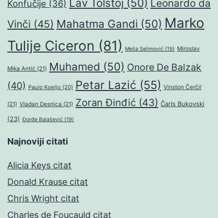
Lav Tolstoj
(50)
Leonardo da
Konfučije
(36)
Marko
Mahatma Gandi
(50)
Vinči
(45)
Tulije Ciceron
(81)
Miroslav
Meša Selimović
(19)
Muhamed
(50)
Onore De Balzak
Mika Antić
(21)
Petar Lazić
(55)
(40)
Paulo Koeljo
(20)
Vinston Čerčil
Zoran Đinđić
(43)
Čarls Bukovski
(21)
Vladan Desnica
(21)
(23)
Đorđe Balašević
(19)
Najnoviji citati
Alicia Keys citat
Donald Krause citat
Chris Wright citat
Charles de Foucauld citat