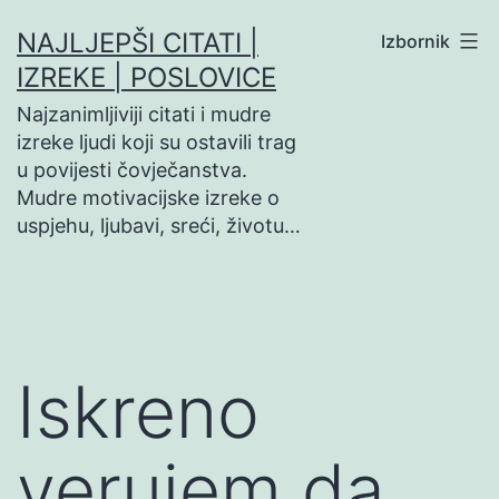
Preskoči
NAJLJEPŠI CITATI |
Izbornik
na
IZREKE | POSLOVICE
sadržaj
Najzanimljiviji citati i mudre
izreke ljudi koji su ostavili trag
u povijesti čovječanstva.
Mudre motivacijske izreke o
uspjehu, ljubavi, sreći, životu…
Iskreno
verujem da