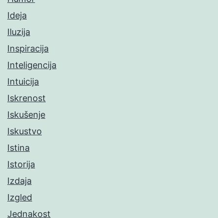
Ideja
Iluzija
Inspiracija
Inteligencija
Intuicija
Iskrenost
Iskušenje
Iskustvo
Istina
Istorija
Izdaja
Izgled
Jednakost