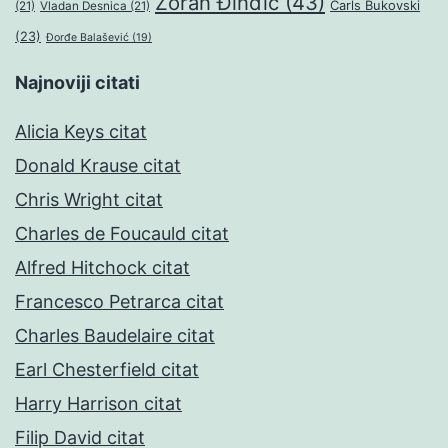
Zoran Đinđić
(43)
Čarls Bukovski
(21)
Vladan Desnica
(21)
(23)
Đorđe Balašević
(19)
Najnoviji citati
Alicia Keys citat
Donald Krause citat
Chris Wright citat
Charles de Foucauld citat
Alfred Hitchock citat
Francesco Petrarca citat
Charles Baudelaire citat
Earl Chesterfield citat
Harry Harrison citat
Filip David citat