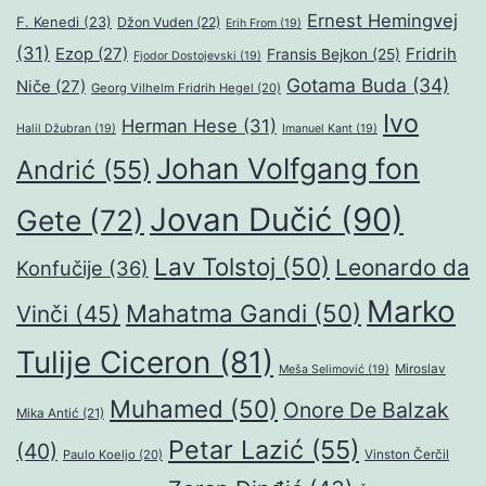
Ernest Hemingvej
F. Kenedi
(23)
Džon Vuden
(22)
Erih From
(19)
(31)
Ezop
(27)
Fridrih
Fransis Bejkon
(25)
Fjodor Dostojevski
(19)
Gotama Buda
(34)
Niče
(27)
Georg Vilhelm Fridrih Hegel
(20)
Ivo
Herman Hese
(31)
Halil Džubran
(19)
Imanuel Kant
(19)
Johan Volfgang fon
Andrić
(55)
Jovan Dučić
(90)
Gete
(72)
Lav Tolstoj
(50)
Leonardo da
Konfučije
(36)
Marko
Mahatma Gandi
(50)
Vinči
(45)
Tulije Ciceron
(81)
Miroslav
Meša Selimović
(19)
Muhamed
(50)
Onore De Balzak
Mika Antić
(21)
Petar Lazić
(55)
(40)
Paulo Koeljo
(20)
Vinston Čerčil