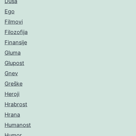
Duša
Ego
Filmovi
Filozofija
Finansije
Gluma
Glupost
Gnev
Greške
Heroji
Hrabrost
Hrana
Humanost
Humor