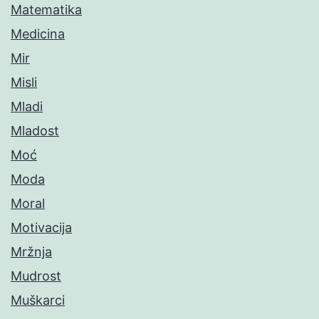
Matematika
Medicina
Mir
Misli
Mladi
Mladost
Moć
Moda
Moral
Motivacija
Mržnja
Mudrost
Muškarci