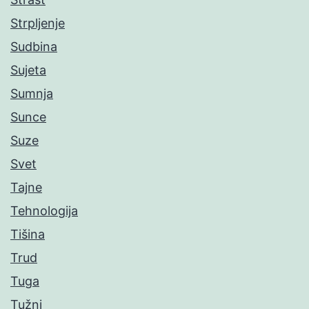
Strpljenje
Sudbina
Sujeta
Sumnja
Sunce
Suze
Svet
Tajne
Tehnologija
Tišina
Trud
Tuga
Tužni