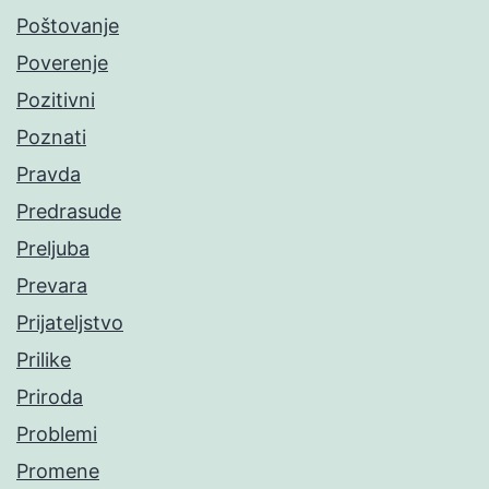
Poštovanje
Poverenje
Pozitivni
Poznati
Pravda
Predrasude
Preljuba
Prevara
Prijateljstvo
Prilike
Priroda
Problemi
Promene