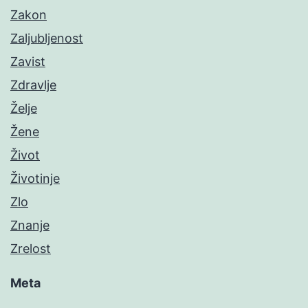
Zakon
Zaljubljenost
Zavist
Zdravlje
Želje
Žene
Život
Životinje
Zlo
Znanje
Zrelost
Meta