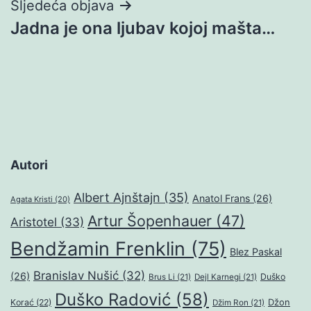
Sljedeća objava
Jadna je ona ljubav kojoj mašta…
Autori
Albert Ajnštajn
(35)
Anatol Frans
(26)
Agata Kristi
(20)
Artur Šopenhauer
(47)
Aristotel
(33)
Bendžamin Frenklin
(75)
Blez Paskal
Branislav Nušić
(32)
(26)
Duško
Brus Li
(21)
Dejl Karnegi
(21)
Duško Radović
(58)
Džon
Korać
(22)
Džim Ron
(21)