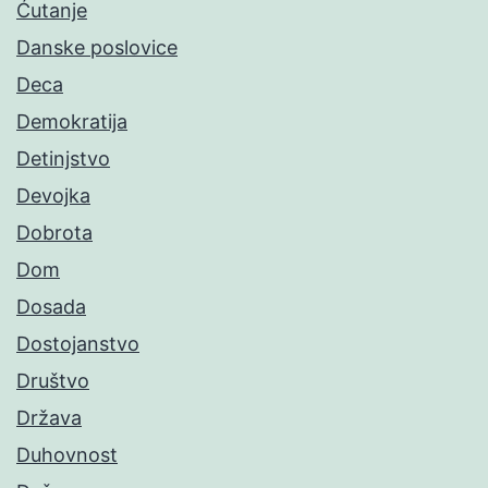
Ćutanje
Danske poslovice
Deca
Demokratija
Detinjstvo
Devojka
Dobrota
Dom
Dosada
Dostojanstvo
Društvo
Država
Duhovnost