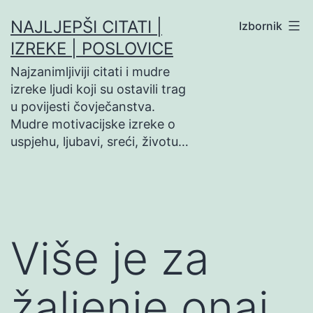
Preskoči
NAJLJEPŠI CITATI |
Izbornik
na
IZREKE | POSLOVICE
sadržaj
Najzanimljiviji citati i mudre
izreke ljudi koji su ostavili trag
u povijesti čovječanstva.
Mudre motivacijske izreke o
uspjehu, ljubavi, sreći, životu…
Više je za
žaljenje onaj