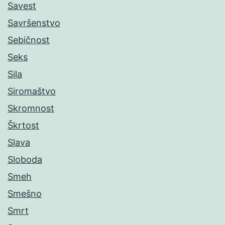
Savest
Savršenstvo
Sebičnost
Seks
Sila
Siromaštvo
Skromnost
Škrtost
Slava
Sloboda
Smeh
Smešno
Smrt