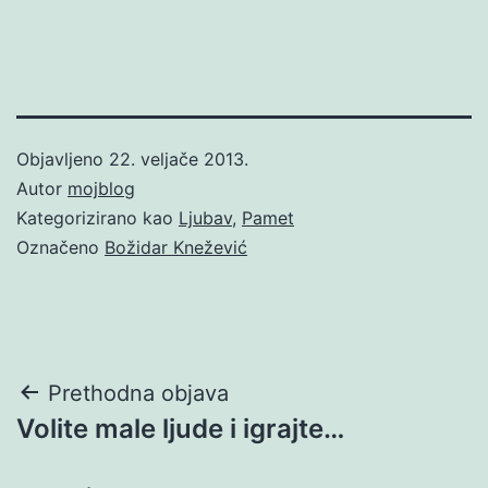
Objavljeno
22. veljače 2013.
Autor
mojblog
Kategorizirano kao
Ljubav
,
Pamet
Označeno
Božidar Knežević
Navigacija
Prethodna objava
Volite male ljude i igrajte…
objava