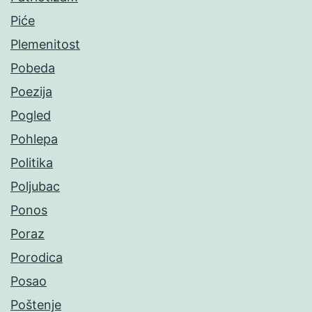
Piće
Plemenitost
Pobeda
Poezija
Pogled
Pohlepa
Politika
Poljubac
Ponos
Poraz
Porodica
Posao
Poštenje