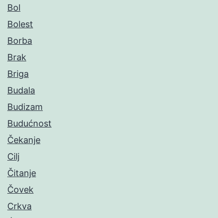
Bol
Bolest
Borba
Brak
Briga
Budala
Budizam
Budućnost
Čekanje
Cilj
Čitanje
Čovek
Crkva