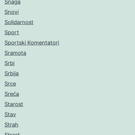
Snaga
Snovi
Solidarnost
Sport
Sportski Komentatori
Sramota
Srbi
Srbija
Srce
Sreća
Starost
Stav
Strah
Strast