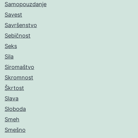
Samopouzdanje
Savest
Savršenstvo
Sebičnost
Seks
Sila
Siromaštvo
Skromnost
Škrtost
Slava
Sloboda
Smeh
Smešno