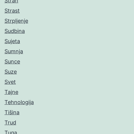
Strah
Strast
Strpljenje
Sudbina
Sujeta
Sumnja
Sunce
Suze
Svet
Tajne
Tehnologija
Tišina
Trud
Tuga