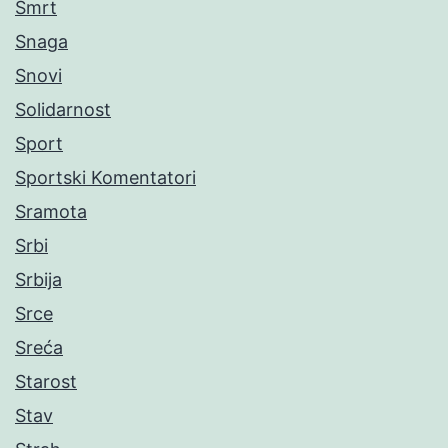
Smrt
Snaga
Snovi
Solidarnost
Sport
Sportski Komentatori
Sramota
Srbi
Srbija
Srce
Sreća
Starost
Stav