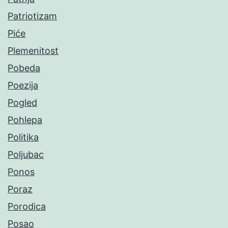
Patriotizam
Piće
Plemenitost
Pobeda
Poezija
Pogled
Pohlepa
Politika
Poljubac
Ponos
Poraz
Porodica
Posao