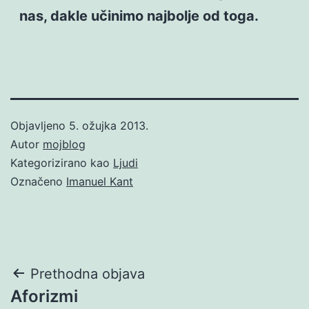
nas, dakle učinimo najbolje od toga.
Objavljeno
5. ožujka 2013.
Autor
mojblog
Kategorizirano kao
Ljudi
Označeno
Imanuel Kant
Navigacija
Prethodna objava
Aforizmi
objava