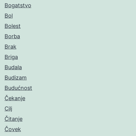
Bogatstvo
Bol
Bolest
Borba
Brak
Briga
Budala
Budizam
Budućnost
Čekanje
Cilj
Čitanje
Čovek