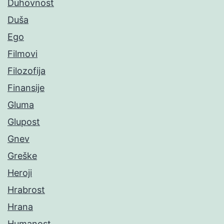
Duhovnost
Duša
Ego
Filmovi
Filozofija
Finansije
Gluma
Glupost
Gnev
Greške
Heroji
Hrabrost
Hrana
Humanost