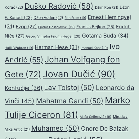
Duško Radović
(58)
Džon
Korać
(22)
Džim Ron
(21)
Ernest Hemingvej
F. Kenedi
(23)
Džon Vuden
(22)
Erih From
(19)
(31)
Ezop
(27)
Fridrih
Fransis Bejkon
(25)
Fjodor Dostojevski
(19)
Gotama Buda
(34)
Niče
(27)
Georg Vilhelm Fridrih Hegel
(20)
Ivo
Herman Hese
(31)
Halil Džubran
(19)
Imanuel Kant
(19)
Johan Volfgang fon
Andrić
(55)
Jovan Dučić
(90)
Gete
(72)
Lav Tolstoj
(50)
Leonardo da
Konfučije
(36)
Marko
Mahatma Gandi
(50)
Vinči
(45)
Tulije Ciceron
(81)
Miroslav
Meša Selimović
(19)
Muhamed
(50)
Onore De Balzak
Mika Antić
(21)