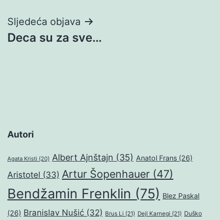
Sljedeća objava
Deca su za sve…
Autori
Albert Ajnštajn
(35)
Anatol Frans
(26)
Agata Kristi
(20)
Artur Šopenhauer
(47)
Aristotel
(33)
Bendžamin Frenklin
(75)
Blez Paskal
Branislav Nušić
(32)
(26)
Duško
Brus Li
(21)
Dejl Karnegi
(21)