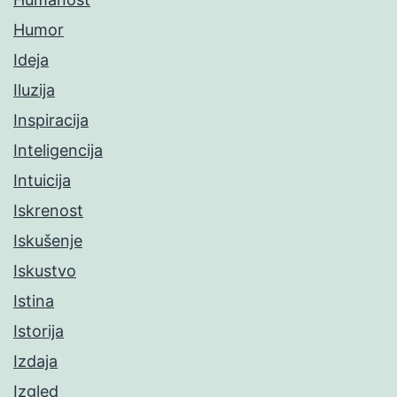
Humor
Ideja
Iluzija
Inspiracija
Inteligencija
Intuicija
Iskrenost
Iskušenje
Iskustvo
Istina
Istorija
Izdaja
Izgled