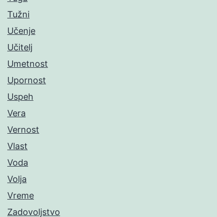
Tužni
Učenje
Učitelj
Umetnost
Upornost
Uspeh
Vera
Vernost
Vlast
Voda
Volja
Vreme
Zadovoljstvo