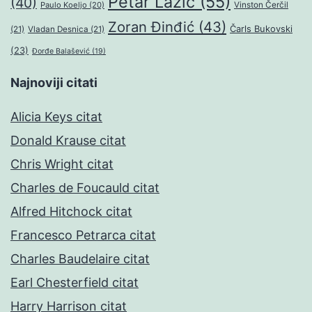
Petar Lazić
(55)
(40)
Paulo Koeljo
(20)
Vinston Čerčil
Zoran Đinđić
(43)
Čarls Bukovski
(21)
Vladan Desnica
(21)
(23)
Đorđe Balašević
(19)
Najnoviji citati
Alicia Keys citat
Donald Krause citat
Chris Wright citat
Charles de Foucauld citat
Alfred Hitchock citat
Francesco Petrarca citat
Charles Baudelaire citat
Earl Chesterfield citat
Harry Harrison citat