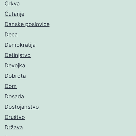
Crkva
Ćutanje
Danske poslovice
Deca
Demokratija
Detinjstvo
Devojka
Dobrota
Dom
Dosada
Dostojanstvo
Društvo
Država