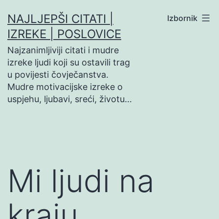
Preskoči
NAJLJEPŠI CITATI |
Izbornik
na
IZREKE | POSLOVICE
sadržaj
Najzanimljiviji citati i mudre
izreke ljudi koji su ostavili trag
u povijesti čovječanstva.
Mudre motivacijske izreke o
uspjehu, ljubavi, sreći, životu…
Mi ljudi na
kraju