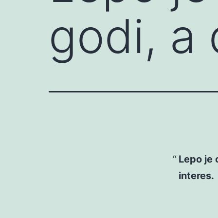
godi, a
Lepo je
interes.