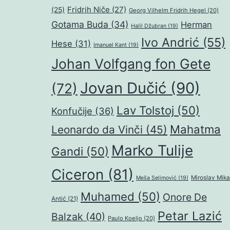
Fridrih Niče
(27)
(25)
Georg Vilhelm Fridrih Hegel
(20)
Gotama Buda
(34)
Herman
Halil Džubran
(19)
Ivo Andrić
(55)
Hese
(31)
Imanuel Kant
(19)
Johan Volfgang fon Gete
Jovan Dučić
(90)
(72)
Lav Tolstoj
(50)
Konfučije
(36)
Mahatma
Leonardo da Vinči
(45)
Marko Tulije
Gandi
(50)
Ciceron
(81)
Miroslav Mika
Meša Selimović
(19)
Muhamed
(50)
Onore De
Antić
(21)
Petar Lazić
Balzak
(40)
Paulo Koeljo
(20)