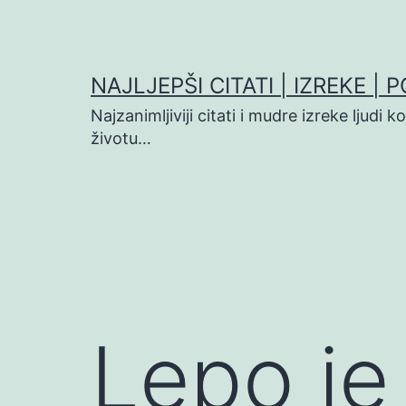
Preskoči
na
sadržaj
NAJLJEPŠI CITATI | IZREKE | 
Najzanimljiviji citati i mudre izreke ljudi 
životu…
Lepo je