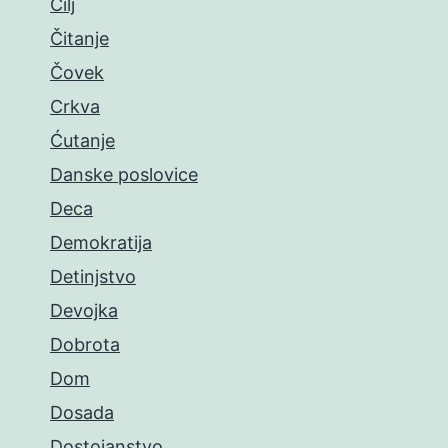
Cilj
Čitanje
Čovek
Crkva
Ćutanje
Danske poslovice
Deca
Demokratija
Detinjstvo
Devojka
Dobrota
Dom
Dosada
Dostojanstvo