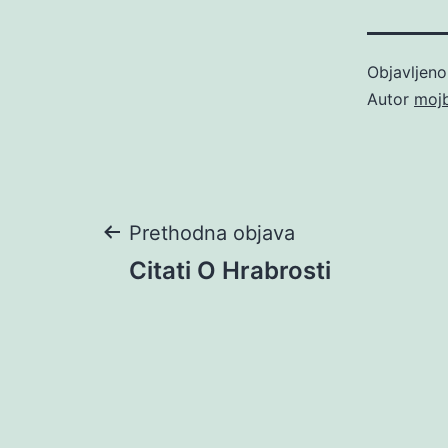
Objavljen
Autor
moj
Navigacija
Prethodna objava
Citati O Hrabrosti
objava