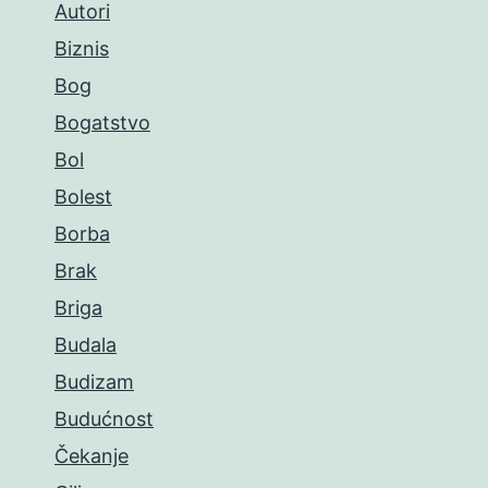
Autori
Biznis
Bog
Bogatstvo
Bol
Bolest
Borba
Brak
Briga
Budala
Budizam
Budućnost
Čekanje