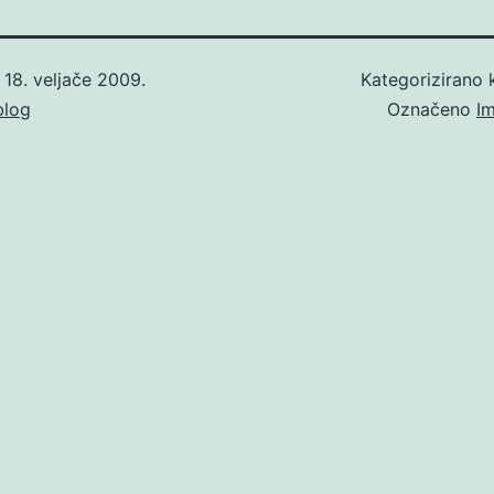
o
18. veljače 2009.
Kategorizirano
blog
Označeno
I