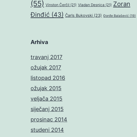
(55)
Zoran
Vinston Čerčil
(21)
Vladan Desnica
(21)
Đinđić
(43)
Čarls Bukovski
(23)
Đorđe Balašević
(19)
Arhiva
travanj 2017
ožujak 2017
listopad 2016
ožujak 2015
veljača 2015
siječanj 2015
prosinac 2014
studeni 2014