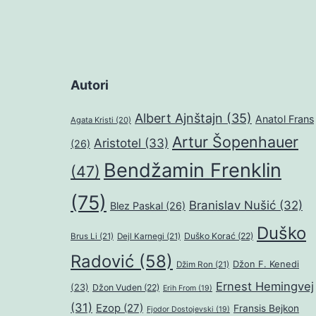
Autori
Albert Ajnštajn
(35)
Anatol Frans
Agata Kristi
(20)
Artur Šopenhauer
Aristotel
(33)
(26)
Bendžamin Frenklin
(47)
(75)
Branislav Nušić
(32)
Blez Paskal
(26)
Duško
Duško Korać
(22)
Brus Li
(21)
Dejl Karnegi
(21)
Radović
(58)
Džon F. Kenedi
Džim Ron
(21)
Ernest Hemingvej
(23)
Džon Vuden
(22)
Erih From
(19)
(31)
Ezop
(27)
Fransis Bejkon
Fjodor Dostojevski
(19)