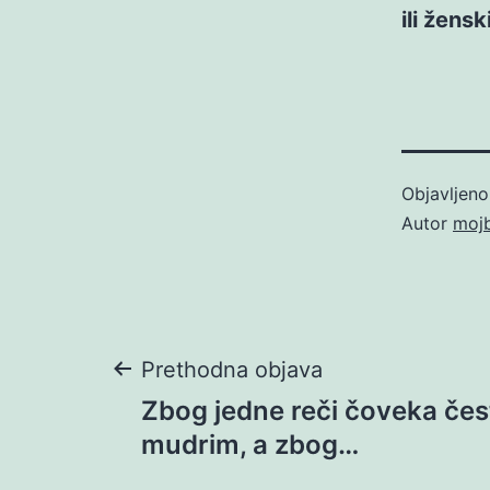
ili žens
Objavljen
Autor
moj
Navigacija
Prethodna objava
Zbog jedne reči čoveka čes
objava
mudrim, a zbog…