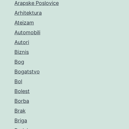
Arapske Poslovice
Arhitektura
Ateizam
Automobili
Autori
Biznis
Bog
Bogatstvo
Bol
Bolest
Borba
Brak
Briga