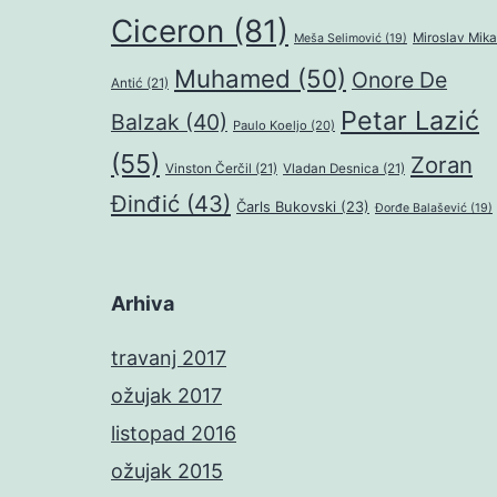
Ciceron
(81)
Miroslav Mika
Meša Selimović
(19)
Muhamed
(50)
Onore De
Antić
(21)
Petar Lazić
Balzak
(40)
Paulo Koeljo
(20)
(55)
Zoran
Vinston Čerčil
(21)
Vladan Desnica
(21)
Đinđić
(43)
Čarls Bukovski
(23)
Đorđe Balašević
(19)
Arhiva
travanj 2017
ožujak 2017
listopad 2016
ožujak 2015