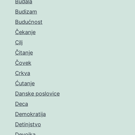
Budala
Budizam
Budućnost
Čekanje
Cilj
Čitanje
Čovek
Crkva
Ćutanje
Danske poslovice
Deca
Demokratija
Detinjstvo
Devojka