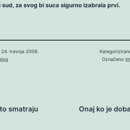
ki sud, za svog bi suca sigurno izabrala prvi.
o
24. travnja 2008.
Kategorizira
blog
Označeno
I
to smatraju
Onaj ko je dob