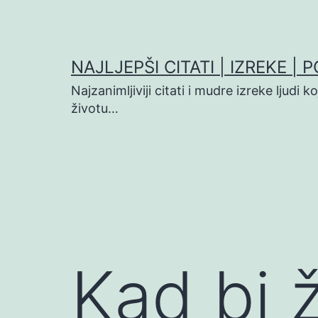
Preskoči
na
sadržaj
NAJLJEPŠI CITATI | IZREKE | 
Najzanimljiviji citati i mudre izreke ljudi 
životu…
Kad bi 