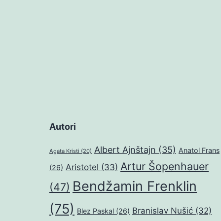
Autori
Albert Ajnštajn
(35)
Anatol Frans
Agata Kristi
(20)
Artur Šopenhauer
Aristotel
(33)
(26)
Bendžamin Frenklin
(47)
(75)
Branislav Nušić
(32)
Blez Paskal
(26)