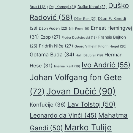
Duško
Duško Korać
(22)
Brus Li
(21)
Dejl Karnegi
(21)
Radović
(58)
Džon F. Kenedi
Džim Ron
(21)
Ernest Hemingvej
(23)
Džon Vuden
(22)
Erih From
(19)
(31)
Ezop
(27)
Fransis Bejkon
Fjodor Dostojevski
(19)
Fridrih Niče
(27)
(25)
Georg Vilhelm Fridrih Hegel
(20)
Gotama Buda
(34)
Herman
Halil Džubran
(19)
Ivo Andrić
(55)
Hese
(31)
Imanuel Kant
(19)
Johan Volfgang fon Gete
Jovan Dučić
(90)
(72)
Lav Tolstoj
(50)
Konfučije
(36)
Mahatma
Leonardo da Vinči
(45)
Marko Tulije
Gandi
(50)