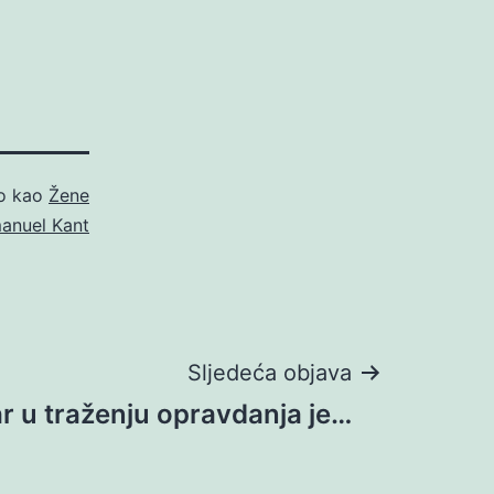
no kao
Žene
manuel Kant
Sljedeća objava
ar u traženju opravdanja je…