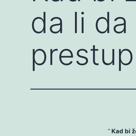
da li d
prestu
Kad bi ž