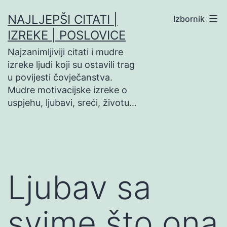
Preskoči
NAJLJEPŠI CITATI |
Izbornik
na
IZREKE | POSLOVICE
sadržaj
Najzanimljiviji citati i mudre
izreke ljudi koji su ostavili trag
u povijesti čovječanstva.
Mudre motivacijske izreke o
uspjehu, ljubavi, sreći, životu…
Ljubav sa
svime što ona