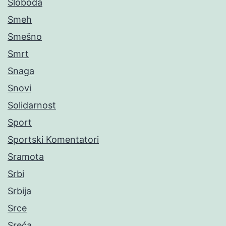
Sloboda
Smeh
Smešno
Smrt
Snaga
Snovi
Solidarnost
Sport
Sportski Komentatori
Sramota
Srbi
Srbija
Srce
Sreća