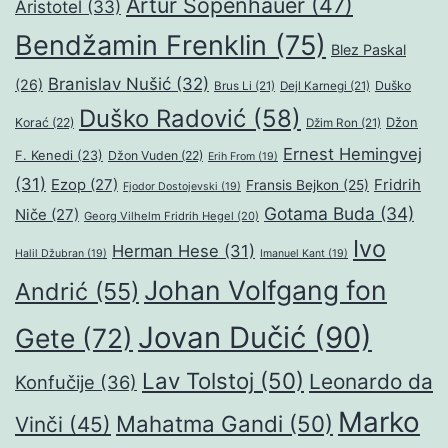
Artur Šopenhauer
(47)
Aristotel
(33)
Bendžamin Frenklin
(75)
Blez Paskal
Branislav Nušić
(32)
(26)
Duško
Brus Li
(21)
Dejl Karnegi
(21)
Duško Radović
(58)
Džon
Korać
(22)
Džim Ron
(21)
Ernest Hemingvej
F. Kenedi
(23)
Džon Vuden
(22)
Erih From
(19)
(31)
Ezop
(27)
Fridrih
Fransis Bejkon
(25)
Fjodor Dostojevski
(19)
Gotama Buda
(34)
Niče
(27)
Georg Vilhelm Fridrih Hegel
(20)
Ivo
Herman Hese
(31)
Halil Džubran
(19)
Imanuel Kant
(19)
Johan Volfgang fon
Andrić
(55)
Jovan Dučić
(90)
Gete
(72)
Lav Tolstoj
(50)
Leonardo da
Konfučije
(36)
Marko
Mahatma Gandi
(50)
Vinči
(45)