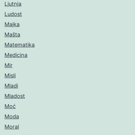
Ljutnja
Ludost
Majka
Mašta
Matematika
Medicina
Mir
Misli
Mladi
Mladost
Moć
Moda
Moral