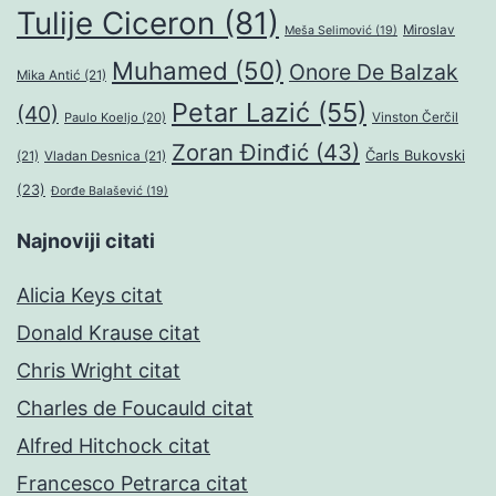
Tulije Ciceron
(81)
Miroslav
Meša Selimović
(19)
Muhamed
(50)
Onore De Balzak
Mika Antić
(21)
Petar Lazić
(55)
(40)
Paulo Koeljo
(20)
Vinston Čerčil
Zoran Đinđić
(43)
Čarls Bukovski
(21)
Vladan Desnica
(21)
(23)
Đorđe Balašević
(19)
Najnoviji citati
Alicia Keys citat
Donald Krause citat
Chris Wright citat
Charles de Foucauld citat
Alfred Hitchock citat
Francesco Petrarca citat