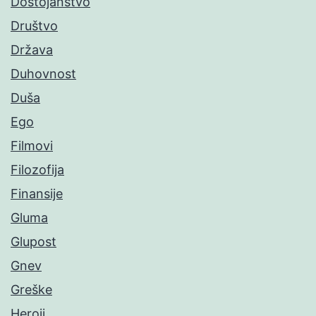
Dostojanstvo
Društvo
Država
Duhovnost
Duša
Ego
Filmovi
Filozofija
Finansije
Gluma
Glupost
Gnev
Greške
Heroji