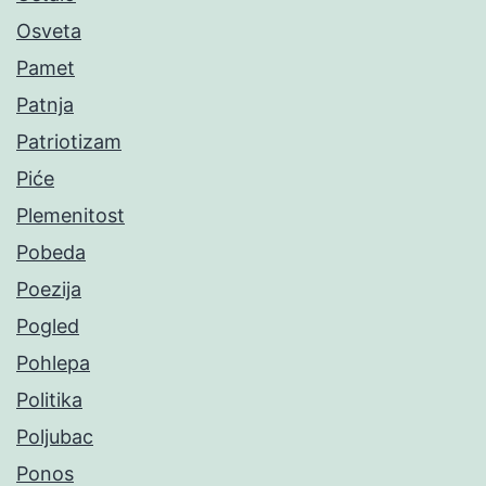
Osveta
Pamet
Patnja
Patriotizam
Piće
Plemenitost
Pobeda
Poezija
Pogled
Pohlepa
Politika
Poljubac
Ponos