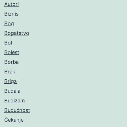
Autori
Biznis
Bog
Bogatstvo
Bol
Bolest
Borba
Brak
Briga
Budala
Budizam
Budućnost
Čekanje