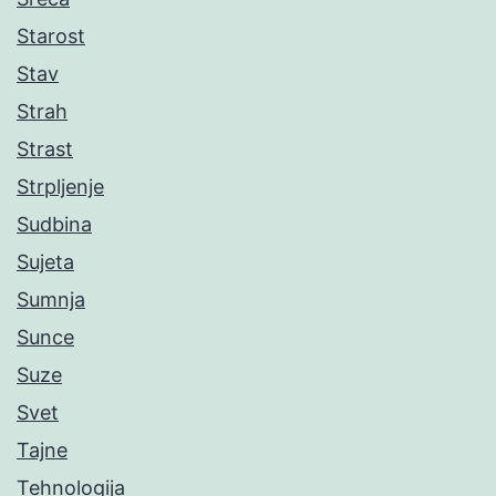
Starost
Stav
Strah
Strast
Strpljenje
Sudbina
Sujeta
Sumnja
Sunce
Suze
Svet
Tajne
Tehnologija