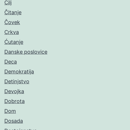
Cilj
Čitanje
Čovek
Crkva
Ćutanje
Danske poslovice
Deca
Demokratija
Detinjstvo
Devojka
Dobrota
Dom
Dosada