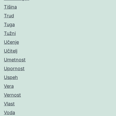
Tišina
Trud
Tuga
Tužni
Učenje
Učitelj
Umetnost
Upornost
Uspeh
Vera
Vernost
Vlast
Voda