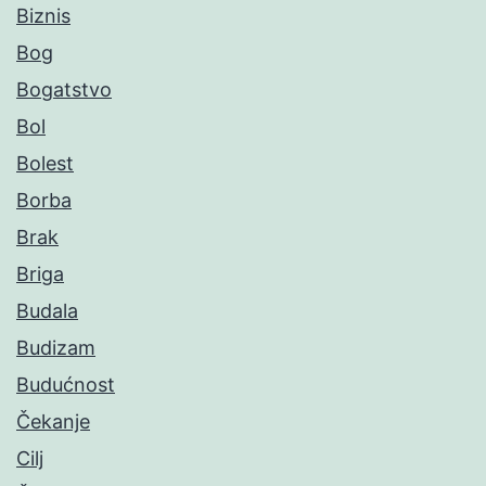
Biznis
Bog
Bogatstvo
Bol
Bolest
Borba
Brak
Briga
Budala
Budizam
Budućnost
Čekanje
Cilj