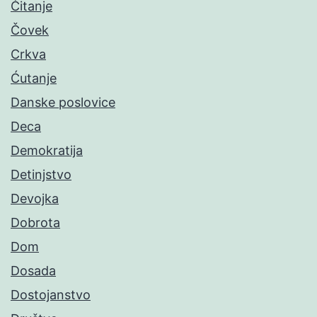
Čitanje
Čovek
Crkva
Ćutanje
Danske poslovice
Deca
Demokratija
Detinjstvo
Devojka
Dobrota
Dom
Dosada
Dostojanstvo