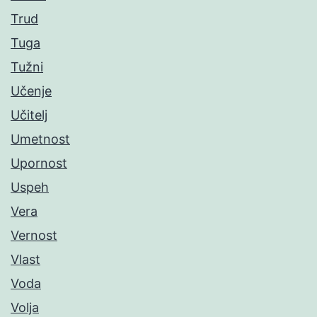
Trud
Tuga
Tužni
Učenje
Učitelj
Umetnost
Upornost
Uspeh
Vera
Vernost
Vlast
Voda
Volja