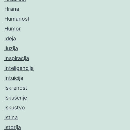
Hrana
Humanost
Humor
Ideja
Iluzija
Inspiracija
Inteligencija
Intuicija
Iskrenost
Iskušenje
Iskustvo
Istina
Istorija