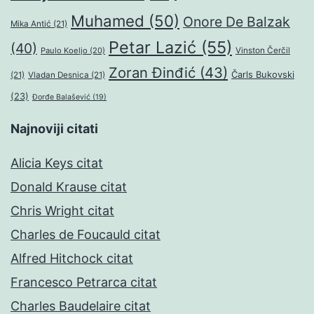
Muhamed
(50)
Onore De Balzak
Mika Antić
(21)
Petar Lazić
(55)
(40)
Paulo Koeljo
(20)
Vinston Čerčil
Zoran Đinđić
(43)
Čarls Bukovski
(21)
Vladan Desnica
(21)
(23)
Đorđe Balašević
(19)
Najnoviji citati
Alicia Keys citat
Donald Krause citat
Chris Wright citat
Charles de Foucauld citat
Alfred Hitchock citat
Francesco Petrarca citat
Charles Baudelaire citat