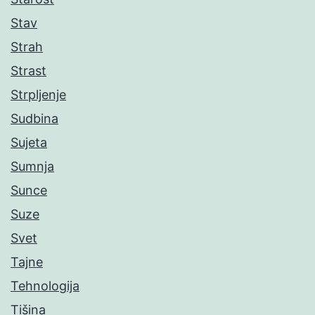
Stav
Strah
Strast
Strpljenje
Sudbina
Sujeta
Sumnja
Sunce
Suze
Svet
Tajne
Tehnologija
Tišina