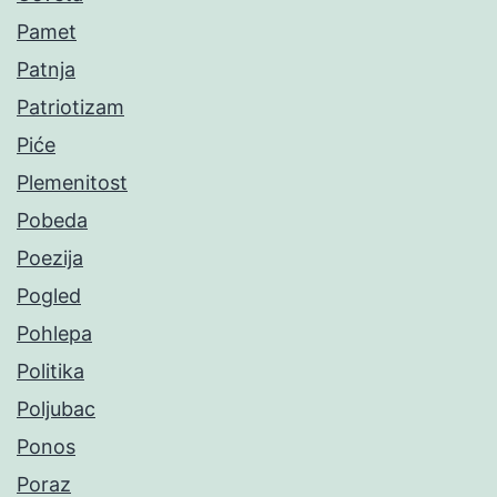
Pamet
Patnja
Patriotizam
Piće
Plemenitost
Pobeda
Poezija
Pogled
Pohlepa
Politika
Poljubac
Ponos
Poraz