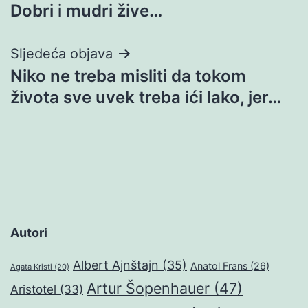
Dobri i mudri žive…
objava
Sljedeća objava
Niko ne treba misliti da tokom
života sve uvek treba ići lako, jer…
Autori
Albert Ajnštajn
(35)
Anatol Frans
(26)
Agata Kristi
(20)
Artur Šopenhauer
(47)
Aristotel
(33)