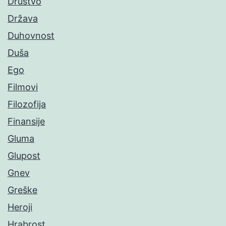
Društvo
Država
Duhovnost
Duša
Ego
Filmovi
Filozofija
Finansije
Gluma
Glupost
Gnev
Greške
Heroji
Hrabrost