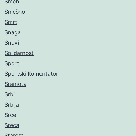
Smeh
Smešno
Smrt
Snaga
Snovi
Solidarnost
Sport
Sportski Komentatori
Sramota
Srbi
Srbija
Srce
Sreća
Starost