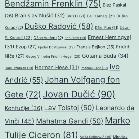
Bendžamin Frenklin
(75)
Blez Paskal
Branislav Nušić
(32)
(26)
Duško
Brus Li
(21)
Dejl Karnegi
(21)
Duško Radović
(58)
Džon
Korać
(22)
Džim Ron
(21)
Ernest Hemingvej
F. Kenedi
(23)
Džon Vuden
(22)
Erih From
(19)
(31)
Ezop
(27)
Fridrih
Fransis Bejkon
(25)
Fjodor Dostojevski
(19)
Gotama Buda
(34)
Niče
(27)
Georg Vilhelm Fridrih Hegel
(20)
Ivo
Herman Hese
(31)
Halil Džubran
(19)
Imanuel Kant
(19)
Johan Volfgang fon
Andrić
(55)
Jovan Dučić
(90)
Gete
(72)
Lav Tolstoj
(50)
Leonardo da
Konfučije
(36)
Marko
Mahatma Gandi
(50)
Vinči
(45)
Tulije Ciceron
(81)
Miroslav
Meša Selimović
(19)