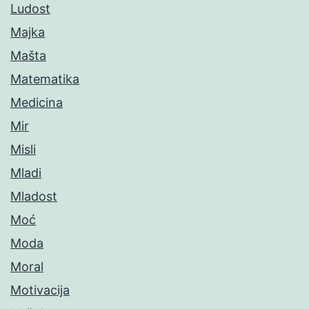
Ludost
Majka
Mašta
Matematika
Medicina
Mir
Misli
Mladi
Mladost
Moć
Moda
Moral
Motivacija