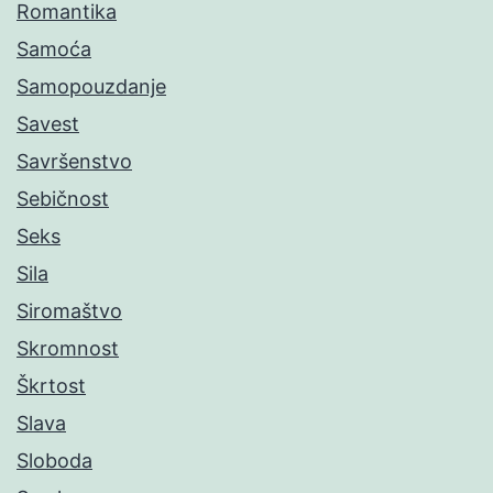
Romantika
Samoća
Samopouzdanje
Savest
Savršenstvo
Sebičnost
Seks
Sila
Siromaštvo
Skromnost
Škrtost
Slava
Sloboda