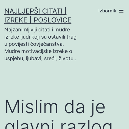
Preskoči
NAJLJEPŠI CITATI |
Izbornik
na
IZREKE | POSLOVICE
sadržaj
Najzanimljiviji citati i mudre
izreke ljudi koji su ostavili trag
u povijesti čovječanstva.
Mudre motivacijske izreke o
uspjehu, ljubavi, sreći, životu…
Mislim da je
glavni razlog