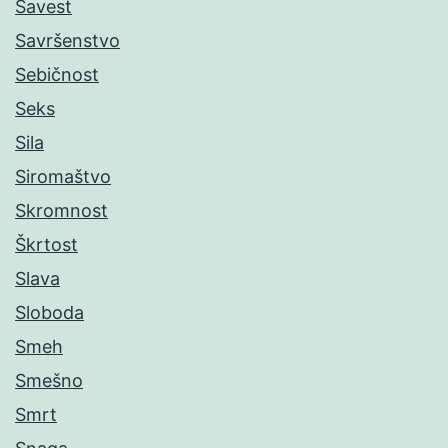
Savest
Savršenstvo
Sebičnost
Seks
Sila
Siromaštvo
Skromnost
Škrtost
Slava
Sloboda
Smeh
Smešno
Smrt