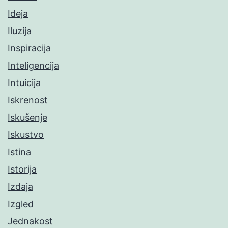
Ideja
Iluzija
Inspiracija
Inteligencija
Intuicija
Iskrenost
Iskušenje
Iskustvo
Istina
Istorija
Izdaja
Izgled
Jednakost