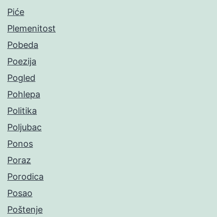
Piće
Plemenitost
Pobeda
Poezija
Pogled
Pohlepa
Politika
Poljubac
Ponos
Poraz
Porodica
Posao
Poštenje