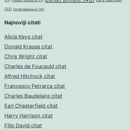
Čarls Bukovski
(21)
Vladan Desnica
(21)
(23)
Đorđe Balašević
(19)
Najnoviji citati
Alicia Keys citat
Donald Krause citat
Chris Wright citat
Charles de Foucauld citat
Alfred Hitchock citat
Francesco Petrarca citat
Charles Baudelaire citat
Earl Chesterfield citat
Harry Harrison citat
Filip David citat