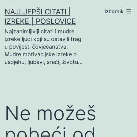
Preskoči
NAJLJEPŠI CITATI |
Izbornik
na
IZREKE | POSLOVICE
sadržaj
Najzanimljiviji citati i mudre
izreke ljudi koji su ostavili trag
u povijesti čovječanstva.
Mudre motivacijske izreke o
uspjehu, ljubavi, sreći, životu…
Ne možeš
pobeći od