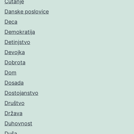
Ćutanje
Danske poslovice
Deca
Demokratija
Detinjstvo
Devojka
Dobrota
Dom
Dosada
Dostojanstvo
Društvo
Država
Duhovnost
Duša