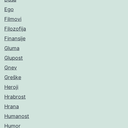
Ego
Filmovi
Filozofija
Finansije
Gluma
Glupost
Gnev
Greške
Heroji
Hrabrost
Hrana
Humanost
Humor