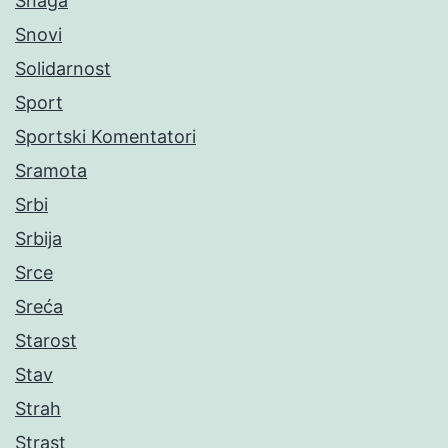
Snaga
Snovi
Solidarnost
Sport
Sportski Komentatori
Sramota
Srbi
Srbija
Srce
Sreća
Starost
Stav
Strah
Strast