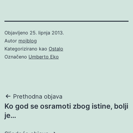
Objavljeno
25. lipnja 2013.
Autor
mojblog
Kategorizirano kao
Ostalo
Označeno
Umberto Eko
Navigacija
Prethodna objava
Ko god se osramoti zbog istine, bolji
objava
je…