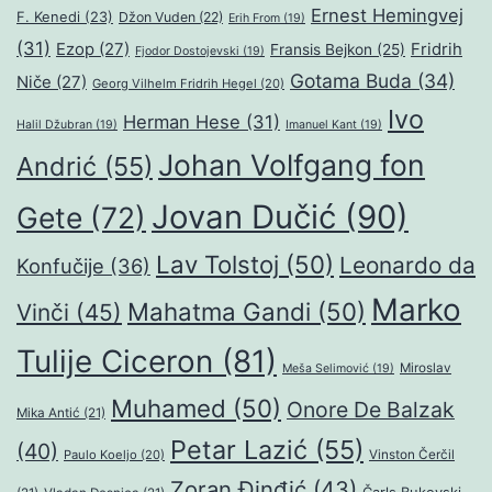
Ernest Hemingvej
F. Kenedi
(23)
Džon Vuden
(22)
Erih From
(19)
(31)
Ezop
(27)
Fridrih
Fransis Bejkon
(25)
Fjodor Dostojevski
(19)
Gotama Buda
(34)
Niče
(27)
Georg Vilhelm Fridrih Hegel
(20)
Ivo
Herman Hese
(31)
Halil Džubran
(19)
Imanuel Kant
(19)
Johan Volfgang fon
Andrić
(55)
Jovan Dučić
(90)
Gete
(72)
Lav Tolstoj
(50)
Leonardo da
Konfučije
(36)
Marko
Mahatma Gandi
(50)
Vinči
(45)
Tulije Ciceron
(81)
Miroslav
Meša Selimović
(19)
Muhamed
(50)
Onore De Balzak
Mika Antić
(21)
Petar Lazić
(55)
(40)
Paulo Koeljo
(20)
Vinston Čerčil
Zoran Đinđić
(43)