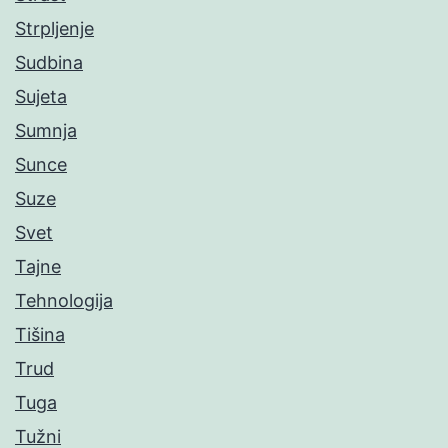
Strpljenje
Sudbina
Sujeta
Sumnja
Sunce
Suze
Svet
Tajne
Tehnologija
Tišina
Trud
Tuga
Tužni