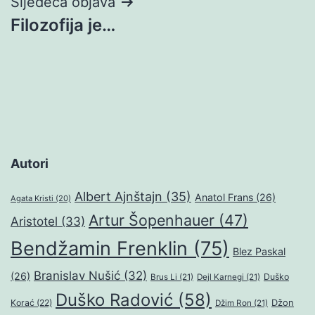
Sljedeća objava
Filozofija je…
Autori
Albert Ajnštajn
(35)
Anatol Frans
(26)
Agata Kristi
(20)
Artur Šopenhauer
(47)
Aristotel
(33)
Bendžamin Frenklin
(75)
Blez Paskal
Branislav Nušić
(32)
(26)
Duško
Brus Li
(21)
Dejl Karnegi
(21)
Duško Radović
(58)
Džon
Korać
(22)
Džim Ron
(21)