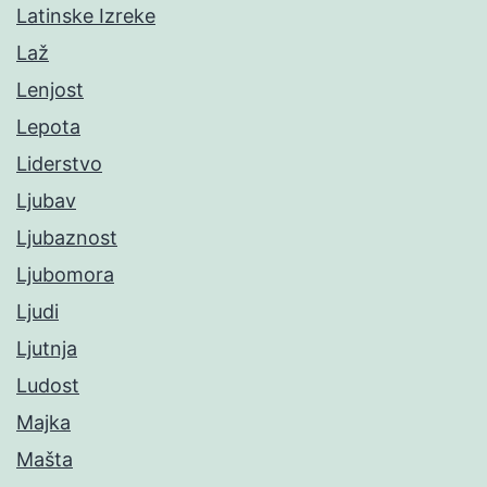
Latinske Izreke
Laž
Lenjost
Lepota
Liderstvo
Ljubav
Ljubaznost
Ljubomora
Ljudi
Ljutnja
Ludost
Majka
Mašta