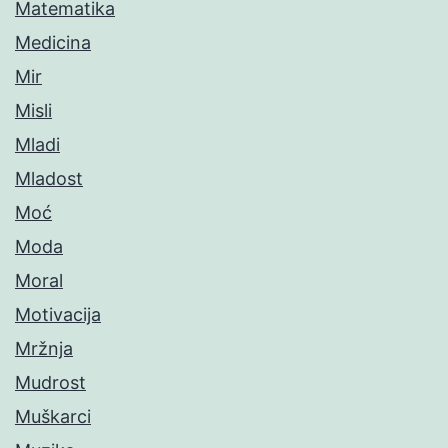
Matematika
Medicina
Mir
Misli
Mladi
Mladost
Moć
Moda
Moral
Motivacija
Mržnja
Mudrost
Muškarci