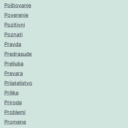
Poštovanje
Poverenje
Pozitivni
Poznati
Pravda
Predrasude
Preljuba
Prevara
Prijateljstvo
Prilike
Priroda
Problemi
Promene