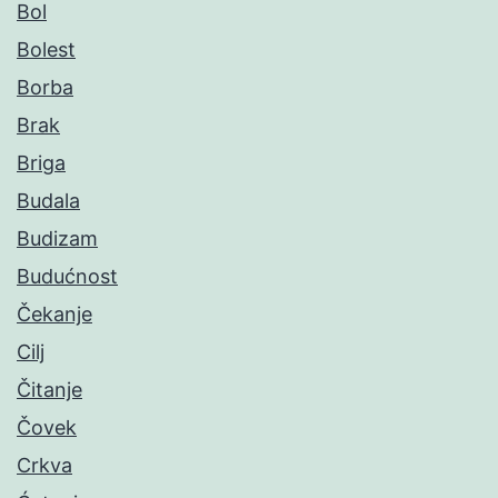
Bol
Bolest
Borba
Brak
Briga
Budala
Budizam
Budućnost
Čekanje
Cilj
Čitanje
Čovek
Crkva