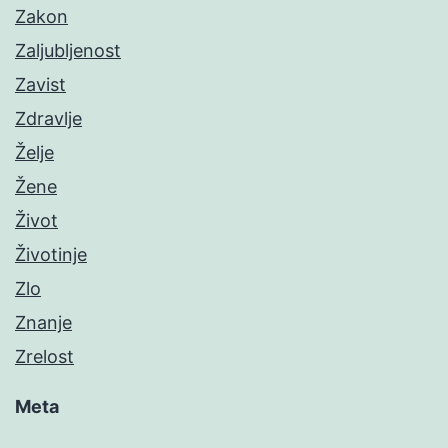
Zakon
Zaljubljenost
Zavist
Zdravlje
Želje
Žene
Život
Životinje
Zlo
Znanje
Zrelost
Meta