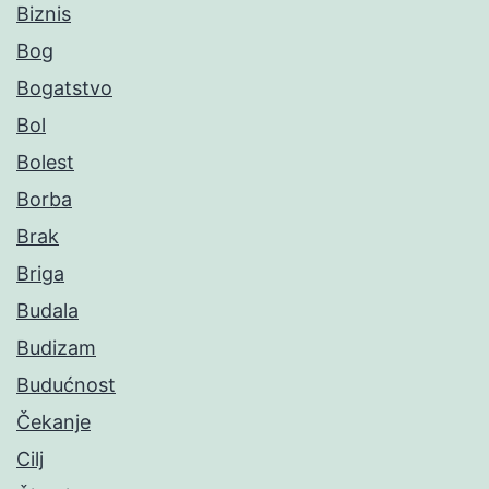
Biznis
Bog
Bogatstvo
Bol
Bolest
Borba
Brak
Briga
Budala
Budizam
Budućnost
Čekanje
Cilj