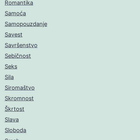
Romantika
Samoća
Samopouzdanje
Savest
Savršenstvo
Sebičnost
Seks
Sila
Siromaštvo
Skromnost
Škrtost
Slava
Sloboda