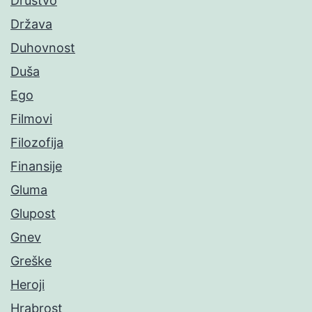
Društvo
Država
Duhovnost
Duša
Ego
Filmovi
Filozofija
Finansije
Gluma
Glupost
Gnev
Greške
Heroji
Hrabrost