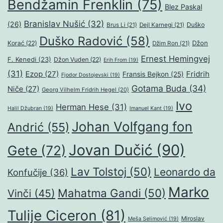
Bendžamin Frenklin
(75)
Blez Paskal
Branislav Nušić
(32)
(26)
Duško
Brus Li
(21)
Dejl Karnegi
(21)
Duško Radović
(58)
Džon
Korać
(22)
Džim Ron
(21)
Ernest Hemingvej
F. Kenedi
(23)
Džon Vuden
(22)
Erih From
(19)
(31)
Ezop
(27)
Fridrih
Fransis Bejkon
(25)
Fjodor Dostojevski
(19)
Gotama Buda
(34)
Niče
(27)
Georg Vilhelm Fridrih Hegel
(20)
Ivo
Herman Hese
(31)
Halil Džubran
(19)
Imanuel Kant
(19)
Johan Volfgang fon
Andrić
(55)
Jovan Dučić
(90)
Gete
(72)
Lav Tolstoj
(50)
Leonardo da
Konfučije
(36)
Marko
Mahatma Gandi
(50)
Vinči
(45)
Tulije Ciceron
(81)
Miroslav
Meša Selimović
(19)