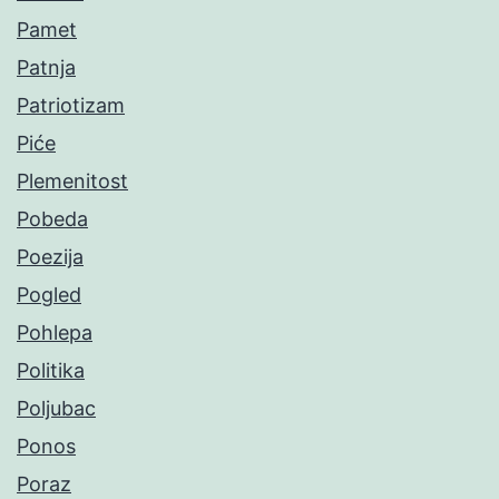
Pamet
Patnja
Patriotizam
Piće
Plemenitost
Pobeda
Poezija
Pogled
Pohlepa
Politika
Poljubac
Ponos
Poraz