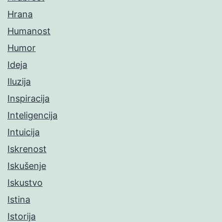
Hrana
Humanost
Humor
Ideja
Iluzija
Inspiracija
Inteligencija
Intuicija
Iskrenost
Iskušenje
Iskustvo
Istina
Istorija