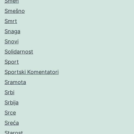
Smeh
Smešno
Smrt
Snaga
Snovi
Solidarnost
Sport
Sportski Komentatori
Sramota
Srbi
Srbija
Srce
Sreća
Starost