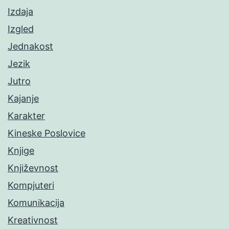
Izdaja
Izgled
Jednakost
Jezik
Jutro
Kajanje
Karakter
Kineske Poslovice
Knjige
Književnost
Kompjuteri
Komunikacija
Kreativnost