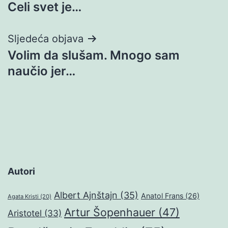
Celi svet je…
objava
Sljedeća objava
Volim da slušam. Mnogo sam
naučio jer…
Autori
Albert Ajnštajn
(35)
Anatol Frans
(26)
Agata Kristi
(20)
Artur Šopenhauer
(47)
Aristotel
(33)