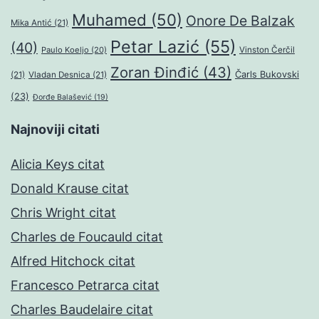
Muhamed
(50)
Onore De Balzak
Mika Antić
(21)
Petar Lazić
(55)
(40)
Paulo Koeljo
(20)
Vinston Čerčil
Zoran Đinđić
(43)
Čarls Bukovski
(21)
Vladan Desnica
(21)
(23)
Đorđe Balašević
(19)
Najnoviji citati
Alicia Keys citat
Donald Krause citat
Chris Wright citat
Charles de Foucauld citat
Alfred Hitchock citat
Francesco Petrarca citat
Charles Baudelaire citat