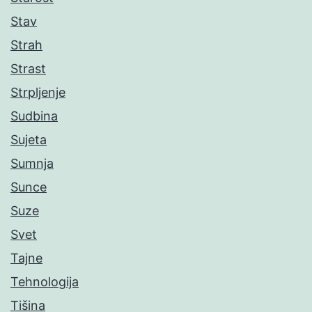
Stav
Strah
Strast
Strpljenje
Sudbina
Sujeta
Sumnja
Sunce
Suze
Svet
Tajne
Tehnologija
Tišina