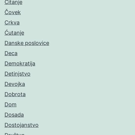
Čitanje
Čovek
Crkva
Ćutanje
Danske poslovice
Deca
Demokratija
Detinjstvo
Devojka
Dobrota
Dom
Dosada
Dostojanstvo