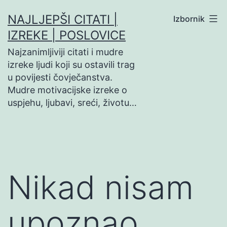
Preskoči
NAJLJEPŠI CITATI |
Izbornik
na
IZREKE | POSLOVICE
sadržaj
Najzanimljiviji citati i mudre
izreke ljudi koji su ostavili trag
u povijesti čovječanstva.
Mudre motivacijske izreke o
uspjehu, ljubavi, sreći, životu…
Nikad nisam
upoznao