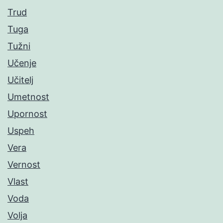
Trud
Tuga
Tužni
Učenje
Učitelj
Umetnost
Upornost
Uspeh
Vera
Vernost
Vlast
Voda
Volja