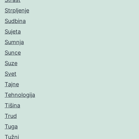
Strpljenje
Sudbina
Sujeta
Sumnja
Sunce
Suze
Svet
Tajne
Tehnologija
Tišina
Trud
Tuga
Tužni