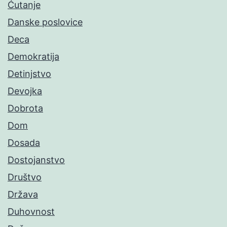
Ćutanje
Danske poslovice
Deca
Demokratija
Detinjstvo
Devojka
Dobrota
Dom
Dosada
Dostojanstvo
Društvo
Država
Duhovnost