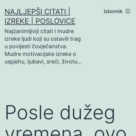
Preskoči
NAJLJEPŠI CITATI |
Izbornik
na
IZREKE | POSLOVICE
sadržaj
Najzanimljiviji citati i mudre
izreke ljudi koji su ostavili trag
u povijesti čovječanstva.
Mudre motivacijske izreke o
uspjehu, ljubavi, sreći, životu…
Posle dužeg
vremena, ovo