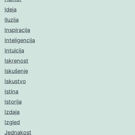
Ideja
Iluzija
Inspiracija
Inteligencija
Intuicija
Iskrenost
Iskušenje
Iskustvo
Istina
Istorija
Izdaja
Izgled
Jednakost