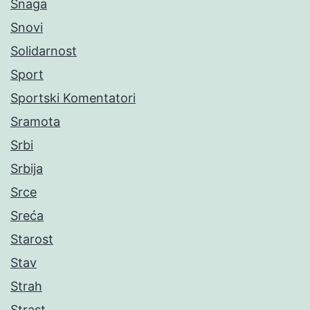
Snaga
Snovi
Solidarnost
Sport
Sportski Komentatori
Sramota
Srbi
Srbija
Srce
Sreća
Starost
Stav
Strah
Strast