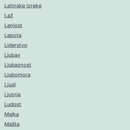
Latinske Izreke
Laž
Lenjost
Lepota
Liderstvo
Ljubav
Ljubaznost
Ljubomora
Ljudi
Ljutnja
Ludost
Majka
Mašta