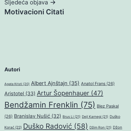
Sljedeća objava
Motivacioni Citati
Autori
Albert Ajnštajn
(35)
Anatol Frans
(26)
Agata Kristi
(20)
Artur Šopenhauer
(47)
Aristotel
(33)
Bendžamin Frenklin
(75)
Blez Paskal
Branislav Nušić
(32)
(26)
Duško
Brus Li
(21)
Dejl Karnegi
(21)
Duško Radović
(58)
Džon
Korać
(22)
Džim Ron
(21)