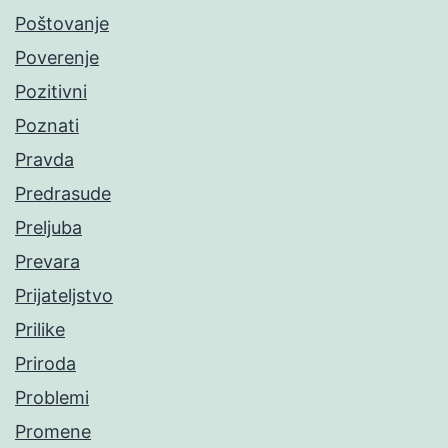
Poštovanje
Poverenje
Pozitivni
Poznati
Pravda
Predrasude
Preljuba
Prevara
Prijateljstvo
Prilike
Priroda
Problemi
Promene