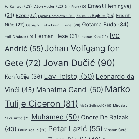
Ernest Hemingvej
F. Kenedi
(23)
Džon Vuden
(22)
Erih From
(19)
(31)
Ezop
(27)
Fridrih
Fransis Bejkon
(25)
Fjodor Dostojevski
(19)
Gotama Buda
(34)
Niče
(27)
Georg Vilhelm Fridrih Hegel
(20)
Ivo
Herman Hese
(31)
Halil Džubran
(19)
Imanuel Kant
(19)
Johan Volfgang fon
Andrić
(55)
Jovan Dučić
(90)
Gete
(72)
Lav Tolstoj
(50)
Leonardo da
Konfučije
(36)
Marko
Mahatma Gandi
(50)
Vinči
(45)
Tulije Ciceron
(81)
Miroslav
Meša Selimović
(19)
Muhamed
(50)
Onore De Balzak
Mika Antić
(21)
Petar Lazić
(55)
(40)
Paulo Koeljo
(20)
Vinston Čerčil