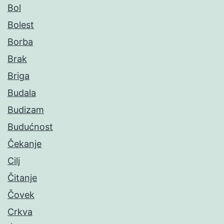
Bol
Bolest
Borba
Brak
Briga
Budala
Budizam
Budućnost
Čekanje
Cilj
Čitanje
Čovek
Crkva