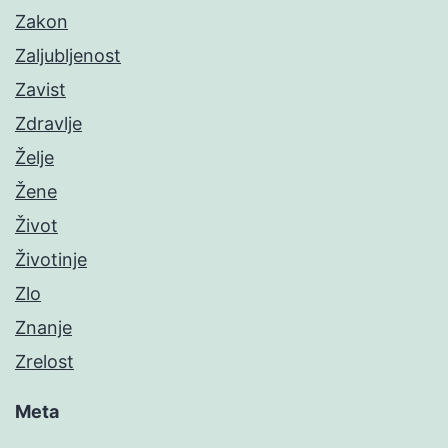
Zakon
Zaljubljenost
Zavist
Zdravlje
Želje
Žene
Život
Životinje
Zlo
Znanje
Zrelost
Meta