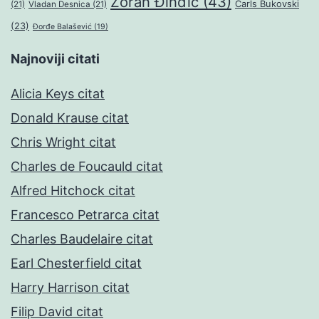
Zoran Đinđić
(43)
Čarls Bukovski
(21)
Vladan Desnica
(21)
(23)
Đorđe Balašević
(19)
Najnoviji citati
Alicia Keys citat
Donald Krause citat
Chris Wright citat
Charles de Foucauld citat
Alfred Hitchock citat
Francesco Petrarca citat
Charles Baudelaire citat
Earl Chesterfield citat
Harry Harrison citat
Filip David citat