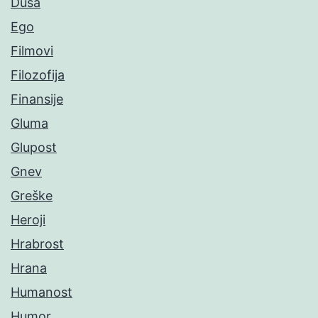
Duša
Ego
Filmovi
Filozofija
Finansije
Gluma
Glupost
Gnev
Greške
Heroji
Hrabrost
Hrana
Humanost
Humor