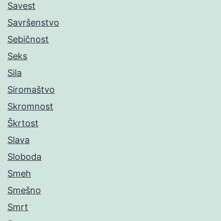
Savest
Savršenstvo
Sebičnost
Seks
Sila
Siromaštvo
Skromnost
Škrtost
Slava
Sloboda
Smeh
Smešno
Smrt