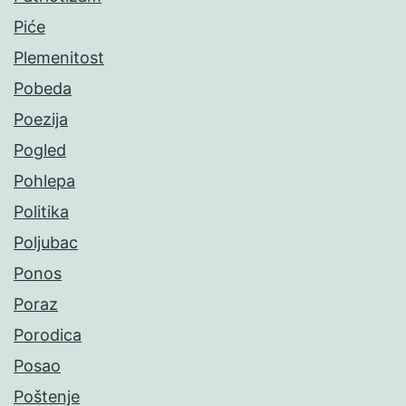
Piće
Plemenitost
Pobeda
Poezija
Pogled
Pohlepa
Politika
Poljubac
Ponos
Poraz
Porodica
Posao
Poštenje