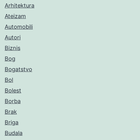
Arhitektura
Ateizam
Automobili
Autori
Biznis
Bog
Bogatstvo
Bol
Bolest
Borba
Brak
Briga
Budala