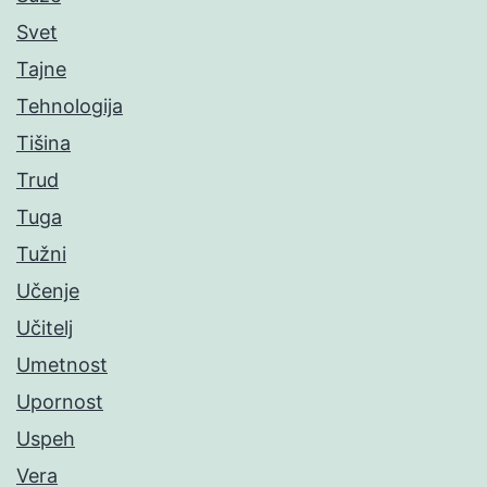
Svet
Tajne
Tehnologija
Tišina
Trud
Tuga
Tužni
Učenje
Učitelj
Umetnost
Upornost
Uspeh
Vera