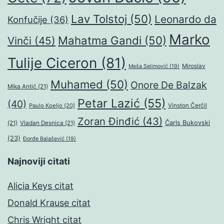
Lav Tolstoj
(50)
Leonardo da
Konfučije
(36)
Marko
Mahatma Gandi
(50)
Vinči
(45)
Tulije Ciceron
(81)
Miroslav
Meša Selimović
(19)
Muhamed
(50)
Onore De Balzak
Mika Antić
(21)
Petar Lazić
(55)
(40)
Paulo Koeljo
(20)
Vinston Čerčil
Zoran Đinđić
(43)
Čarls Bukovski
(21)
Vladan Desnica
(21)
(23)
Đorđe Balašević
(19)
Najnoviji citati
Alicia Keys citat
Donald Krause citat
Chris Wright citat