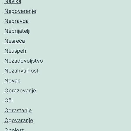
Navika
Nepoverenje
Nepravda
Neprijatelji
Nesreća
Neuspeh
Nezadovoljstvo
Nezahvalnost
Novac
Obrazovanje
Oči
Odrastanje
Ogovaranje
Oholost