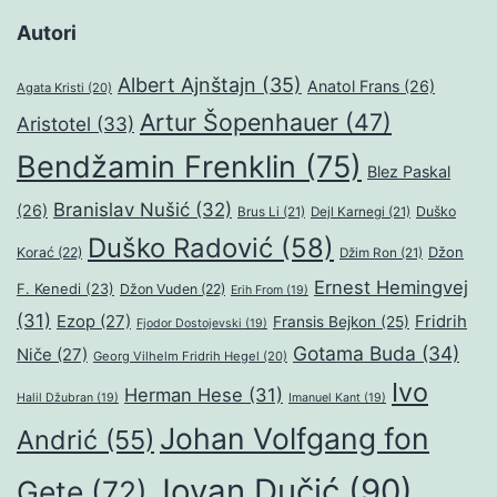
Autori
Albert Ajnštajn
(35)
Anatol Frans
(26)
Agata Kristi
(20)
Artur Šopenhauer
(47)
Aristotel
(33)
Bendžamin Frenklin
(75)
Blez Paskal
Branislav Nušić
(32)
(26)
Duško
Brus Li
(21)
Dejl Karnegi
(21)
Duško Radović
(58)
Džon
Korać
(22)
Džim Ron
(21)
Ernest Hemingvej
F. Kenedi
(23)
Džon Vuden
(22)
Erih From
(19)
(31)
Ezop
(27)
Fridrih
Fransis Bejkon
(25)
Fjodor Dostojevski
(19)
Gotama Buda
(34)
Niče
(27)
Georg Vilhelm Fridrih Hegel
(20)
Ivo
Herman Hese
(31)
Halil Džubran
(19)
Imanuel Kant
(19)
Johan Volfgang fon
Andrić
(55)
Jovan Dučić
(90)
Gete
(72)