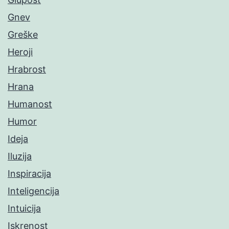
Gnev
Greške
Heroji
Hrabrost
Hrana
Humanost
Humor
Ideja
Iluzija
Inspiracija
Inteligencija
Intuicija
Iskrenost