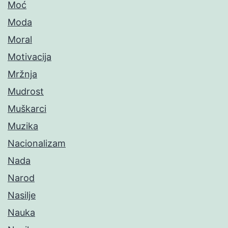
Moć
Moda
Moral
Motivacija
Mržnja
Mudrost
Muškarci
Muzika
Nacionalizam
Nada
Narod
Nasilje
Nauka