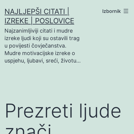
Preskoči
NAJLJEPŠI CITATI |
Izbornik
na
IZREKE | POSLOVICE
sadržaj
Najzanimljiviji citati i mudre
izreke ljudi koji su ostavili trag
u povijesti čovječanstva.
Mudre motivacijske izreke o
uspjehu, ljubavi, sreći, životu…
Prezreti ljude
znači…