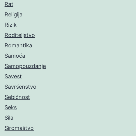
Rat
Religija
Rizik
Roditeljstvo
Romantika
Samoća
Samopouzdanje
Savest
Savršenstvo
Sebičnost
Seks
Sila
Siromaštvo