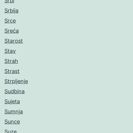
Srbi
Srbija
Srce
Sreća
Starost
Stav
Strah
Strast
Strpljenje
Sudbina
Sujeta
Sumnja
Sunce
Suze