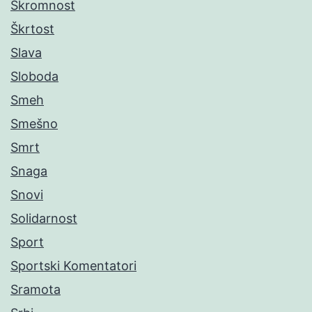
Skromnost
Škrtost
Slava
Sloboda
Smeh
Smešno
Smrt
Snaga
Snovi
Solidarnost
Sport
Sportski Komentatori
Sramota