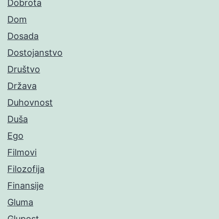
Dobrota
Dom
Dosada
Dostojanstvo
Društvo
Država
Duhovnost
Duša
Ego
Filmovi
Filozofija
Finansije
Gluma
Glupost