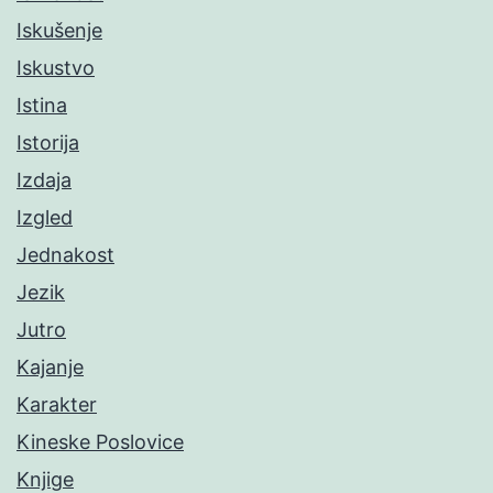
Iskušenje
Iskustvo
Istina
Istorija
Izdaja
Izgled
Jednakost
Jezik
Jutro
Kajanje
Karakter
Kineske Poslovice
Knjige