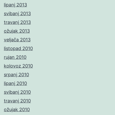
lipanj 2013
svibanj 2013
travanj 2013
ožujak 2013
veljača 2013
listopad 2010
rujan 2010
kolovoz 2010
srpanj 2010
lipanj 2010
svibanj 2010
travanj 2010
ožujak 2010