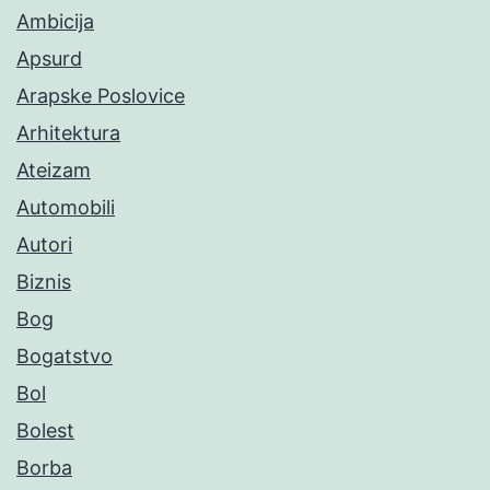
Ambicija
Apsurd
Arapske Poslovice
Arhitektura
Ateizam
Automobili
Autori
Biznis
Bog
Bogatstvo
Bol
Bolest
Borba