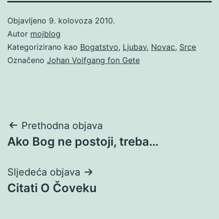
Objavljeno
9. kolovoza 2010.
Autor
mojblog
Kategorizirano kao
Bogatstvo
,
Ljubav
,
Novac
,
Srce
Označeno
Johan Volfgang fon Gete
Navigacija
Prethodna objava
Ako Bog ne postoji, treba…
objava
Sljedeća objava
Citati O Čoveku