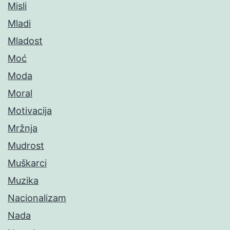
Misli
Mladi
Mladost
Moć
Moda
Moral
Motivacija
Mržnja
Mudrost
Muškarci
Muzika
Nacionalizam
Nada