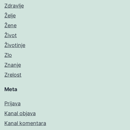
Zdravlje
Želje
Žene
Život
Životinje
Zlo
Znanje
Zrelost
Meta
Prijava
Kanal objava
Kanal komentara