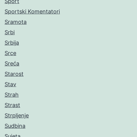
Sport
Sportski Komentatori
Sramota
Srbi
Srbija
Srce
Sreća
Starost
Stav
Strah
Strast
Strpljenje
Sudbina
Sujeta