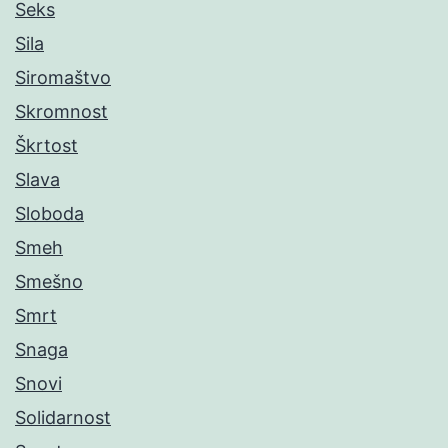
Seks
Sila
Siromaštvo
Skromnost
Škrtost
Slava
Sloboda
Smeh
Smešno
Smrt
Snaga
Snovi
Solidarnost