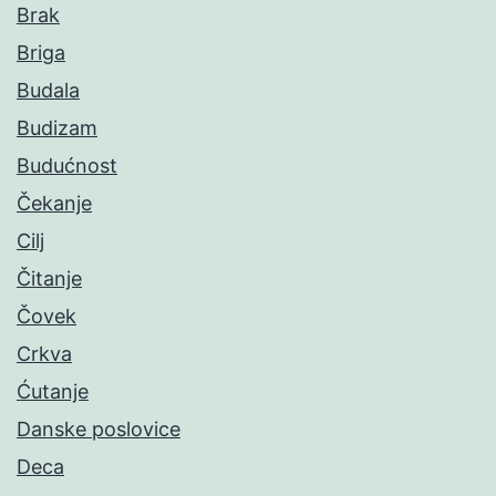
Brak
Briga
Budala
Budizam
Budućnost
Čekanje
Cilj
Čitanje
Čovek
Crkva
Ćutanje
Danske poslovice
Deca