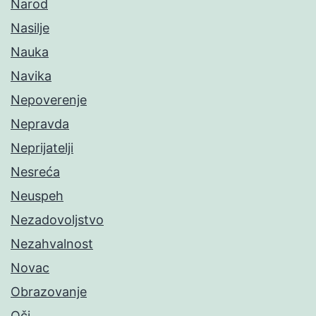
Narod
Nasilje
Nauka
Navika
Nepoverenje
Nepravda
Neprijatelji
Nesreća
Neuspeh
Nezadovoljstvo
Nezahvalnost
Novac
Obrazovanje
Oči