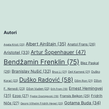
Autori
Albert Ajnštajn
(35)
Anatol Frans
(26)
Agata Kristi
(20)
Artur Šopenhauer
(47)
Aristotel
(33)
Bendžamin Frenklin
(75)
Blez Paskal
Branislav Nušić
(32)
(26)
Duško
Brus Li
(21)
Dejl Karnegi
(21)
Duško Radović
(58)
Džon
Korać
(22)
Džim Ron
(21)
Ernest Hemingvej
F. Kenedi
(23)
Džon Vuden
(22)
Erih From
(19)
(31)
Ezop
(27)
Fridrih
Fransis Bejkon
(25)
Fjodor Dostojevski
(19)
Gotama Buda
(34)
Niče
(27)
Georg Vilhelm Fridrih Hegel
(20)