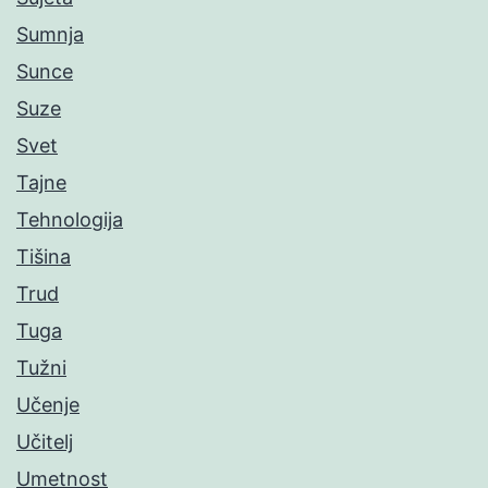
Sumnja
Sunce
Suze
Svet
Tajne
Tehnologija
Tišina
Trud
Tuga
Tužni
Učenje
Učitelj
Umetnost