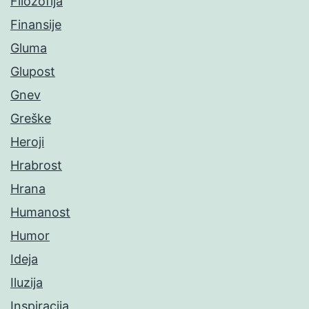
Filozofija
Finansije
Gluma
Glupost
Gnev
Greške
Heroji
Hrabrost
Hrana
Humanost
Humor
Ideja
Iluzija
Inspiracija