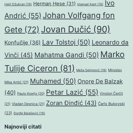
Ivo
Herman Hese
(31)
Halil Džubran
(19)
Imanuel Kant
(19)
Johan Volfgang fon
Andrić
(55)
Jovan Dučić
(90)
Gete
(72)
Lav Tolstoj
(50)
Leonardo da
Konfučije
(36)
Marko
Mahatma Gandi
(50)
Vinči
(45)
Tulije Ciceron
(81)
Miroslav
Meša Selimović
(19)
Muhamed
(50)
Onore De Balzak
Mika Antić
(21)
Petar Lazić
(55)
(40)
Paulo Koeljo
(20)
Vinston Čerčil
Zoran Đinđić
(43)
Čarls Bukovski
(21)
Vladan Desnica
(21)
(23)
Đorđe Balašević
(19)
Najnoviji citati