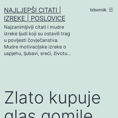
Preskoči
NAJLJEPŠI CITATI |
Izbornik
na
IZREKE | POSLOVICE
sadržaj
Najzanimljiviji citati i mudre
izreke ljudi koji su ostavili trag
u povijesti čovječanstva.
Mudre motivacijske izreke o
uspjehu, ljubavi, sreći, životu…
Zlato kupuje
glas gomile,