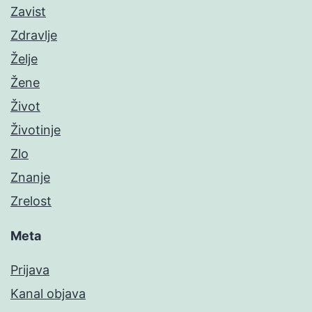
Zavist
Zdravlje
Želje
Žene
Život
Životinje
Zlo
Znanje
Zrelost
Meta
Prijava
Kanal objava