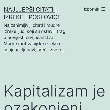
Preskoči
NAJLJEPŠI CITATI |
Izbornik
na
IZREKE | POSLOVICE
sadržaj
Najzanimljiviji citati i mudre
izreke ljudi koji su ostavili trag
u povijesti čovječanstva.
Mudre motivacijske izreke o
uspjehu, ljubavi, sreći, životu…
Kapitalizam je
ozakonjeni