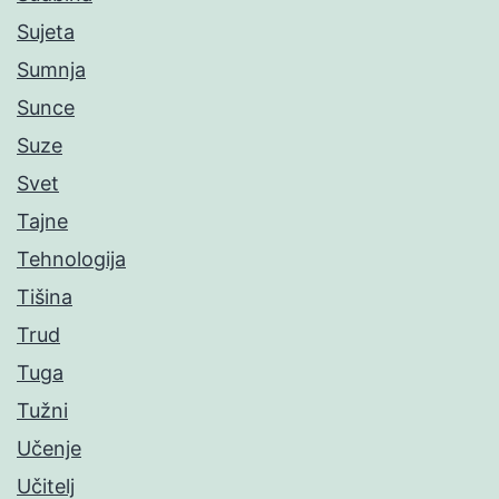
Sujeta
Sumnja
Sunce
Suze
Svet
Tajne
Tehnologija
Tišina
Trud
Tuga
Tužni
Učenje
Učitelj