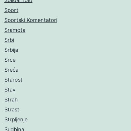
Solidarnost
Sport
Sportski Komentatori
Sramota
Srbi
Srbija
Srce
Sreća
Starost
Stav
Strah
Strast
Strpljenje
Sudbina