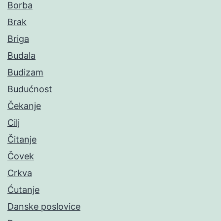
Borba
Brak
Briga
Budala
Budizam
Budućnost
Čekanje
Cilj
Čitanje
Čovek
Crkva
Ćutanje
Danske poslovice