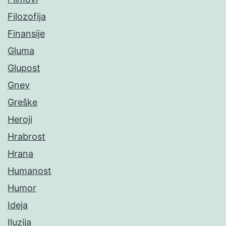
Filozofija
Finansije
Gluma
Glupost
Gnev
Greške
Heroji
Hrabrost
Hrana
Humanost
Humor
Ideja
Iluzija