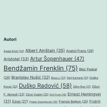
Autori
Albert Ajnštajn
(35)
Anatol Frans
(26)
Agata Kristi
(20)
Artur Šopenhauer
(47)
Aristotel
(33)
Bendžamin Frenklin
(75)
Blez Paskal
Branislav Nušić
(32)
(26)
Duško
Brus Li
(21)
Dejl Karnegi
(21)
Duško Radović
(58)
Džon
Korać
(22)
Džim Ron
(21)
Ernest Hemingvej
F. Kenedi
(23)
Džon Vuden
(22)
Erih From
(19)
(31)
Ezop
(27)
Fridrih
Fransis Bejkon
(25)
Fjodor Dostojevski
(19)