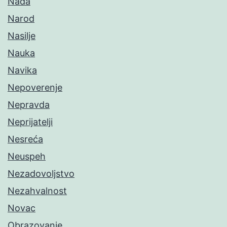
Nada
Narod
Nasilje
Nauka
Navika
Nepoverenje
Nepravda
Neprijatelji
Nesreća
Neuspeh
Nezadovoljstvo
Nezahvalnost
Novac
Obrazovanje