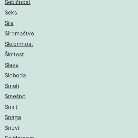
Sebičnost
Seks
Sila
Siromaštvo
Skromnost
Škrtost
Slava
Sloboda
Smeh
Smešno
Smrt
Snaga
Snovi