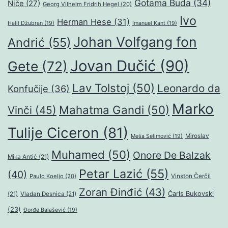
Gotama Buda
(34)
Niče
(27)
Georg Vilhelm Fridrih Hegel
(20)
Ivo
Herman Hese
(31)
Halil Džubran
(19)
Imanuel Kant
(19)
Johan Volfgang fon
Andrić
(55)
Jovan Dučić
(90)
Gete
(72)
Lav Tolstoj
(50)
Leonardo da
Konfučije
(36)
Marko
Mahatma Gandi
(50)
Vinči
(45)
Tulije Ciceron
(81)
Miroslav
Meša Selimović
(19)
Muhamed
(50)
Onore De Balzak
Mika Antić
(21)
Petar Lazić
(55)
(40)
Paulo Koeljo
(20)
Vinston Čerčil
Zoran Đinđić
(43)
Čarls Bukovski
(21)
Vladan Desnica
(21)
(23)
Đorđe Balašević
(19)