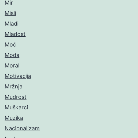
Mir
Misli
Mladi
Mladost
Moć
Moda
Moral
Motivacija
Mržnja
Mudrost
Muškarci
Muzika
Nacionalizam