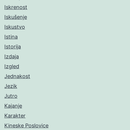
Iskrenost
Iskušenje
Iskustvo
Istina
Istorija
Izdaja
Izgled
Jednakost
Jezik
Jutro
Kajanje
Karakter
Kineske Poslovice