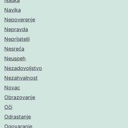
Nauka
Navika
Nepoverenje
Nepravda
Neprijatelji
Nesreća
Neuspeh
Nezadovoljstvo
Nezahvalnost
Novac
Obrazovanje
Oči
Odrastanje
Ogovaranje