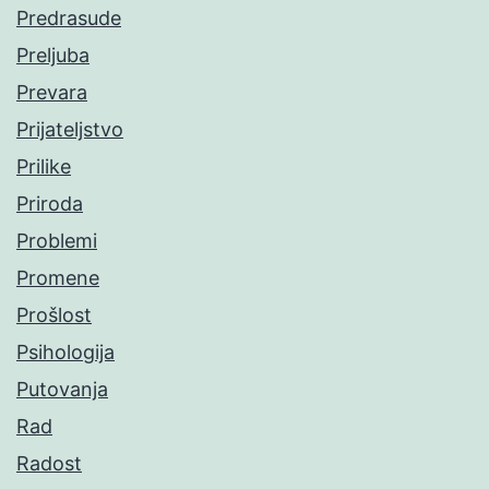
Predrasude
Preljuba
Prevara
Prijateljstvo
Prilike
Priroda
Problemi
Promene
Prošlost
Psihologija
Putovanja
Rad
Radost