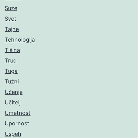
Suze
Svet
Tajne
Tehnologija
Tišina
Trud
Tuga
Tužni
Učenje
Učitelj
Umetnost
Upornost
Uspeh