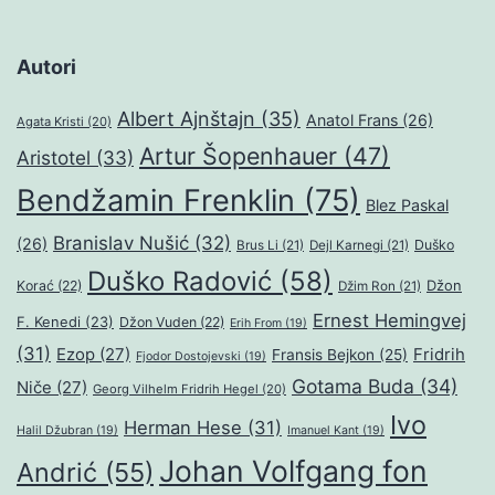
Autori
Albert Ajnštajn
(35)
Anatol Frans
(26)
Agata Kristi
(20)
Artur Šopenhauer
(47)
Aristotel
(33)
Bendžamin Frenklin
(75)
Blez Paskal
Branislav Nušić
(32)
(26)
Duško
Brus Li
(21)
Dejl Karnegi
(21)
Duško Radović
(58)
Džon
Korać
(22)
Džim Ron
(21)
Ernest Hemingvej
F. Kenedi
(23)
Džon Vuden
(22)
Erih From
(19)
(31)
Ezop
(27)
Fridrih
Fransis Bejkon
(25)
Fjodor Dostojevski
(19)
Gotama Buda
(34)
Niče
(27)
Georg Vilhelm Fridrih Hegel
(20)
Ivo
Herman Hese
(31)
Halil Džubran
(19)
Imanuel Kant
(19)
Johan Volfgang fon
Andrić
(55)