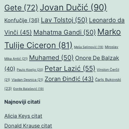
Jovan Dučić
(90)
Gete
(72)
Lav Tolstoj
(50)
Leonardo da
Konfučije
(36)
Marko
Mahatma Gandi
(50)
Vinči
(45)
Tulije Ciceron
(81)
Miroslav
Meša Selimović
(19)
Muhamed
(50)
Onore De Balzak
Mika Antić
(21)
Petar Lazić
(55)
(40)
Paulo Koeljo
(20)
Vinston Čerčil
Zoran Đinđić
(43)
Čarls Bukovski
(21)
Vladan Desnica
(21)
(23)
Đorđe Balašević
(19)
Najnoviji citati
Alicia Keys citat
Donald Krause citat