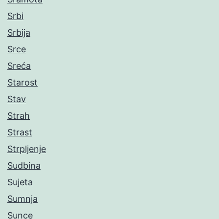
Srbi
Srbija
Srce
Sreća
Starost
Stav
Strah
Strast
Strpljenje
Sudbina
Sujeta
Sumnja
Sunce