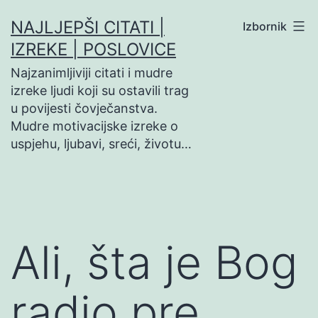
Preskoči
NAJLJEPŠI CITATI |
Izbornik
na
IZREKE | POSLOVICE
sadržaj
Najzanimljiviji citati i mudre
izreke ljudi koji su ostavili trag
u povijesti čovječanstva.
Mudre motivacijske izreke o
uspjehu, ljubavi, sreći, životu…
Ali, šta je Bog
radio pre…