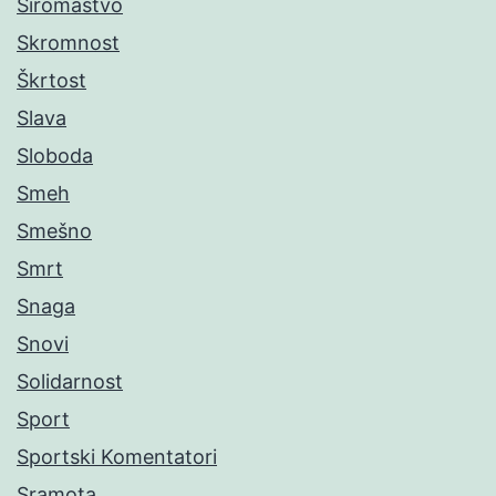
Siromaštvo
Skromnost
Škrtost
Slava
Sloboda
Smeh
Smešno
Smrt
Snaga
Snovi
Solidarnost
Sport
Sportski Komentatori
Sramota