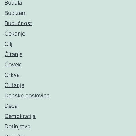
Budala
Budizam
Budućnost
Čekanje
Cilj
Čitanje
Čovek
Crkva
Ćutanje
Danske poslovice
Deca
Demokratija
Detinjstvo