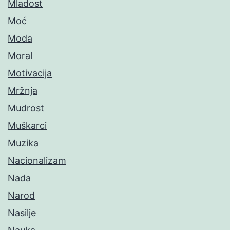
Mladost
Moć
Moda
Moral
Motivacija
Mržnja
Mudrost
Muškarci
Muzika
Nacionalizam
Nada
Narod
Nasilje