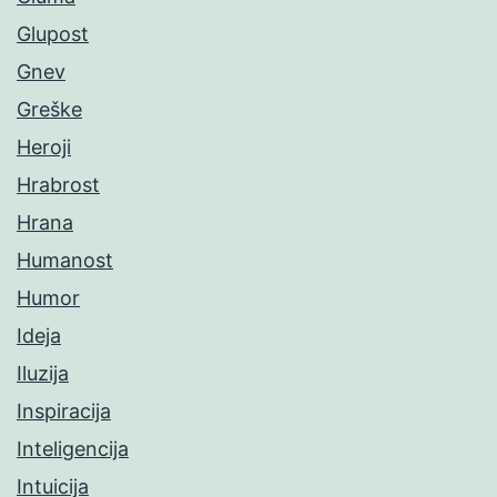
Glupost
Gnev
Greške
Heroji
Hrabrost
Hrana
Humanost
Humor
Ideja
Iluzija
Inspiracija
Inteligencija
Intuicija