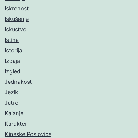
Iskrenost
Iskušenje
Iskustvo
Istina
Istorija
Izdaja
Izgled
Jednakost
Jezik
Jutro
Kajanje
Karakter
Kineske Poslovice