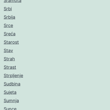
Sramota
Srbi
Srbija
Srce
Sreća
Starost
Stav
Strah
Strast
Strpljenje
Sudbina
Sujeta
Sumnja
Sunce