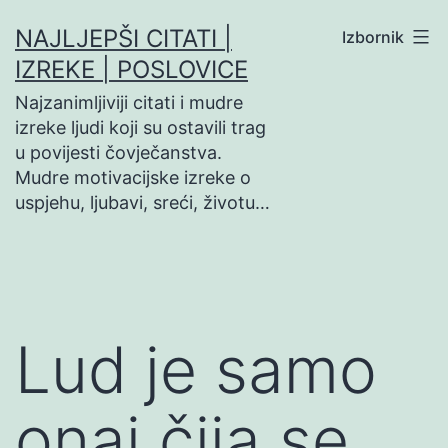
Preskoči
NAJLJEPŠI CITATI |
Izbornik
na
IZREKE | POSLOVICE
sadržaj
Najzanimljiviji citati i mudre
izreke ljudi koji su ostavili trag
u povijesti čovječanstva.
Mudre motivacijske izreke o
uspjehu, ljubavi, sreći, životu…
Lud je samo
onaj čija se…