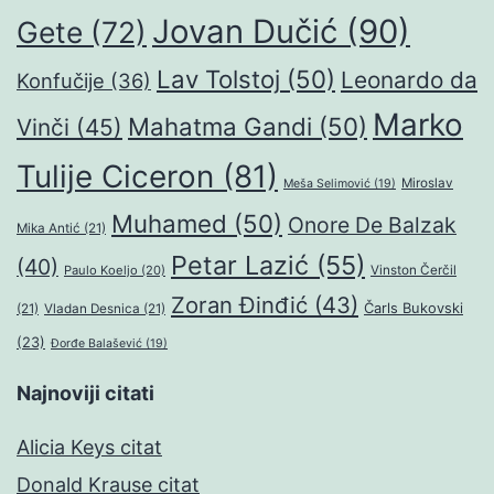
Jovan Dučić
(90)
Gete
(72)
Lav Tolstoj
(50)
Leonardo da
Konfučije
(36)
Marko
Mahatma Gandi
(50)
Vinči
(45)
Tulije Ciceron
(81)
Miroslav
Meša Selimović
(19)
Muhamed
(50)
Onore De Balzak
Mika Antić
(21)
Petar Lazić
(55)
(40)
Paulo Koeljo
(20)
Vinston Čerčil
Zoran Đinđić
(43)
Čarls Bukovski
(21)
Vladan Desnica
(21)
(23)
Đorđe Balašević
(19)
Najnoviji citati
Alicia Keys citat
Donald Krause citat