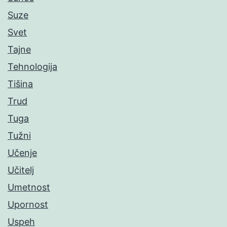
Suze
Svet
Tajne
Tehnologija
Tišina
Trud
Tuga
Tužni
Učenje
Učitelj
Umetnost
Upornost
Uspeh