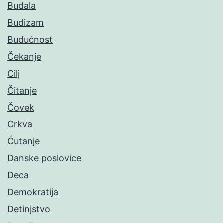
Budala
Budizam
Budućnost
Čekanje
Cilj
Čitanje
Čovek
Crkva
Ćutanje
Danske poslovice
Deca
Demokratija
Detinjstvo