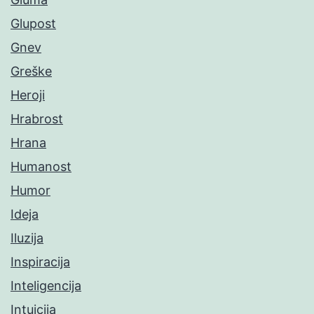
Glupost
Gnev
Greške
Heroji
Hrabrost
Hrana
Humanost
Humor
Ideja
Iluzija
Inspiracija
Inteligencija
Intuicija