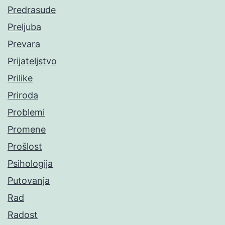
Predrasude
Preljuba
Prevara
Prijateljstvo
Prilike
Priroda
Problemi
Promene
Prošlost
Psihologija
Putovanja
Rad
Radost