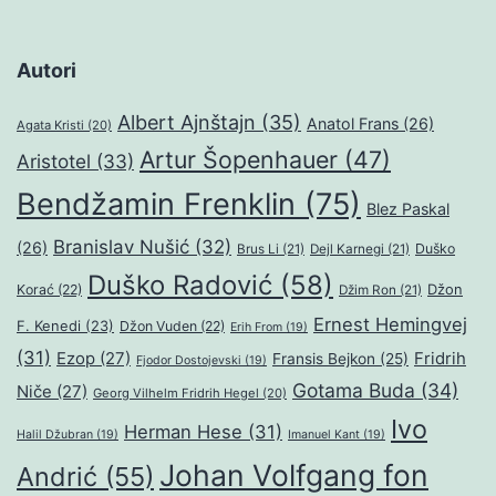
Autori
Albert Ajnštajn
(35)
Anatol Frans
(26)
Agata Kristi
(20)
Artur Šopenhauer
(47)
Aristotel
(33)
Bendžamin Frenklin
(75)
Blez Paskal
Branislav Nušić
(32)
(26)
Duško
Brus Li
(21)
Dejl Karnegi
(21)
Duško Radović
(58)
Džon
Korać
(22)
Džim Ron
(21)
Ernest Hemingvej
F. Kenedi
(23)
Džon Vuden
(22)
Erih From
(19)
(31)
Ezop
(27)
Fridrih
Fransis Bejkon
(25)
Fjodor Dostojevski
(19)
Gotama Buda
(34)
Niče
(27)
Georg Vilhelm Fridrih Hegel
(20)
Ivo
Herman Hese
(31)
Halil Džubran
(19)
Imanuel Kant
(19)
Johan Volfgang fon
Andrić
(55)