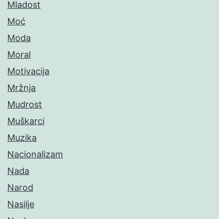
Mladost
Moć
Moda
Moral
Motivacija
Mržnja
Mudrost
Muškarci
Muzika
Nacionalizam
Nada
Narod
Nasilje