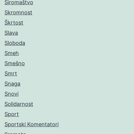
Siromaštvo
Skromnost
Škrtost
Slava
Sloboda
Smeh
Smešno
Smrt
Snaga
Snovi
Solidarnost
Sport
Sportski Komentatori