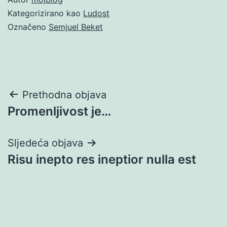
Kategorizirano kao
Ludost
Označeno
Semjuel Beket
Navigacija
Prethodna objava
Promenljivost je…
objava
Sljedeća objava
Risu inepto res ineptior nulla est