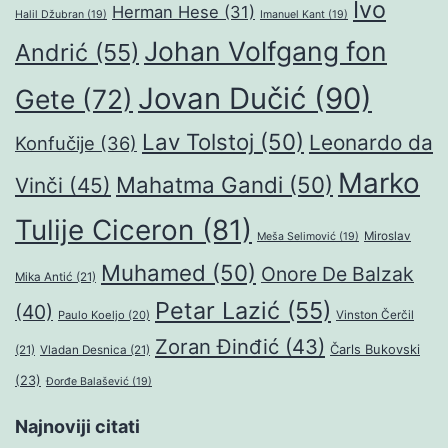
Ivo
Herman Hese
(31)
Halil Džubran
(19)
Imanuel Kant
(19)
Johan Volfgang fon
Andrić
(55)
Jovan Dučić
(90)
Gete
(72)
Lav Tolstoj
(50)
Leonardo da
Konfučije
(36)
Marko
Mahatma Gandi
(50)
Vinči
(45)
Tulije Ciceron
(81)
Miroslav
Meša Selimović
(19)
Muhamed
(50)
Onore De Balzak
Mika Antić
(21)
Petar Lazić
(55)
(40)
Paulo Koeljo
(20)
Vinston Čerčil
Zoran Đinđić
(43)
Čarls Bukovski
(21)
Vladan Desnica
(21)
(23)
Đorđe Balašević
(19)
Najnoviji citati