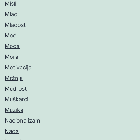
Misli
Mladi
Mladost
Moć
Moda
Moral
Motivacija
Mržnja
Mudrost
Muškarci
Muzika
Nacionalizam
Nada