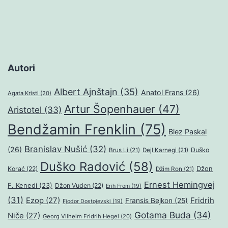
Autori
Albert Ajnštajn
(35)
Anatol Frans
(26)
Agata Kristi
(20)
Artur Šopenhauer
(47)
Aristotel
(33)
Bendžamin Frenklin
(75)
Blez Paskal
Branislav Nušić
(32)
(26)
Duško
Brus Li
(21)
Dejl Karnegi
(21)
Duško Radović
(58)
Džon
Korać
(22)
Džim Ron
(21)
Ernest Hemingvej
F. Kenedi
(23)
Džon Vuden
(22)
Erih From
(19)
(31)
Ezop
(27)
Fridrih
Fransis Bejkon
(25)
Fjodor Dostojevski
(19)
Gotama Buda
(34)
Niče
(27)
Georg Vilhelm Fridrih Hegel
(20)