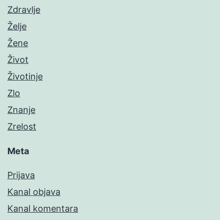
Zdravlje
Želje
Žene
Život
Životinje
Zlo
Znanje
Zrelost
Meta
Prijava
Kanal objava
Kanal komentara