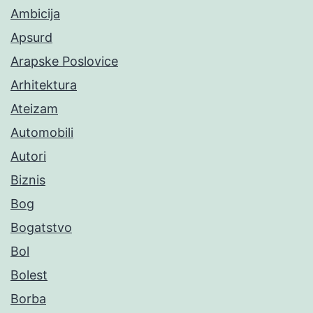
Ambicija
Apsurd
Arapske Poslovice
Arhitektura
Ateizam
Automobili
Autori
Biznis
Bog
Bogatstvo
Bol
Bolest
Borba