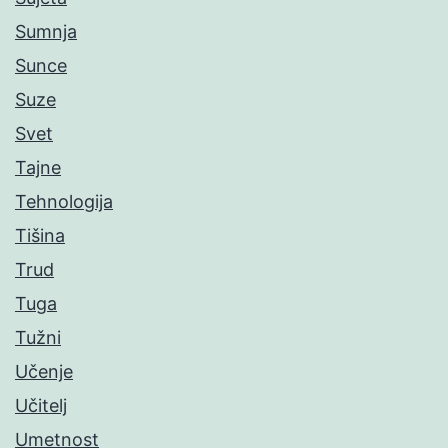
Sumnja
Sunce
Suze
Svet
Tajne
Tehnologija
Tišina
Trud
Tuga
Tužni
Učenje
Učitelj
Umetnost