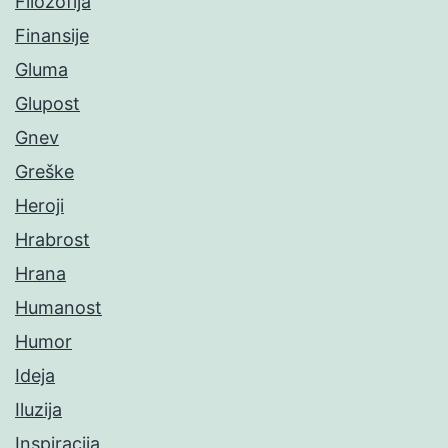
Filozofija
Finansije
Gluma
Glupost
Gnev
Greške
Heroji
Hrabrost
Hrana
Humanost
Humor
Ideja
Iluzija
Inspiracija