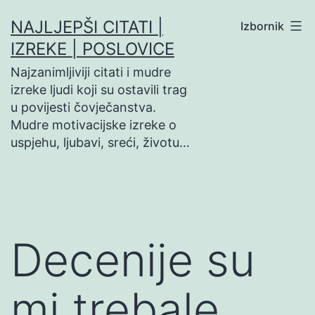
Preskoči
NAJLJEPŠI CITATI |
Izbornik
na
IZREKE | POSLOVICE
sadržaj
Najzanimljiviji citati i mudre
izreke ljudi koji su ostavili trag
u povijesti čovječanstva.
Mudre motivacijske izreke o
uspjehu, ljubavi, sreći, životu…
Decenije su
mi trebale