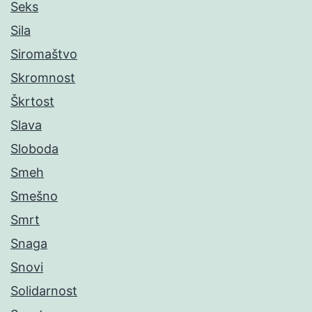
Seks
Sila
Siromaštvo
Skromnost
Škrtost
Slava
Sloboda
Smeh
Smešno
Smrt
Snaga
Snovi
Solidarnost