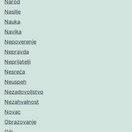
Narod
Nasilje
Nauka
Navika
Nepoverenje
Nepravda
Neprijatelji
Nesreća
Neuspeh
Nezadovoljstvo
Nezahvalnost
Novac
Obrazovanje
Oči