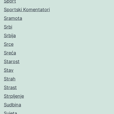
Sport
Sportski Komentatori
Sramota
Srbi
Srbija
Srce
Sreća
Starost
Stav
Strah
Strast
Strpljenje
Sudbina
Sujeta