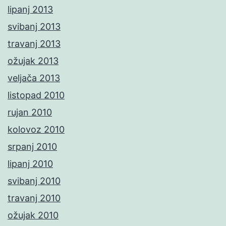
lipanj 2013
svibanj 2013
travanj 2013
ožujak 2013
veljača 2013
listopad 2010
rujan 2010
kolovoz 2010
srpanj 2010
lipanj 2010
svibanj 2010
travanj 2010
ožujak 2010