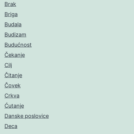
Brak
Briga
Budala
Budizam
Budućnost
Čekanje
Cilj
Čitanje
Čovek
Crkva
Ćutanje
Danske poslovice
Deca