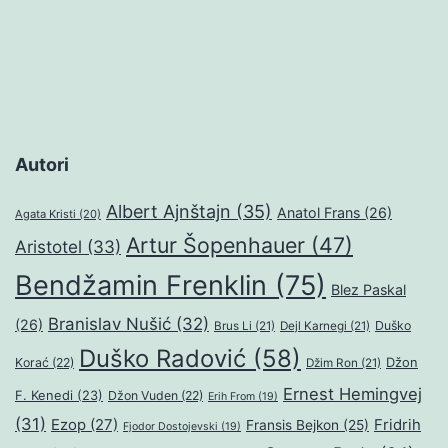
Autori
Albert Ajnštajn
(35)
Anatol Frans
(26)
Agata Kristi
(20)
Artur Šopenhauer
(47)
Aristotel
(33)
Bendžamin Frenklin
(75)
Blez Paskal
Branislav Nušić
(32)
(26)
Duško
Brus Li
(21)
Dejl Karnegi
(21)
Duško Radović
(58)
Džon
Korać
(22)
Džim Ron
(21)
Ernest Hemingvej
F. Kenedi
(23)
Džon Vuden
(22)
Erih From
(19)
(31)
Ezop
(27)
Fridrih
Fransis Bejkon
(25)
Fjodor Dostojevski
(19)