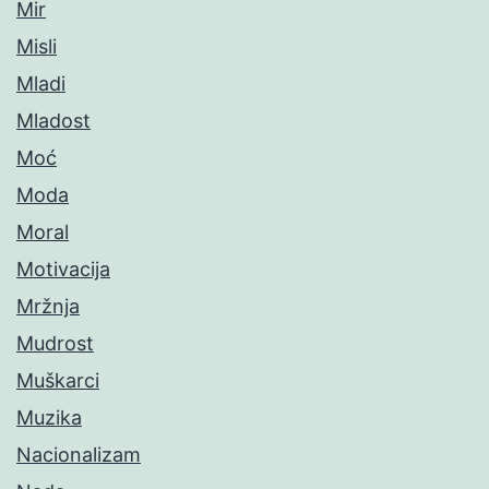
Mir
Misli
Mladi
Mladost
Moć
Moda
Moral
Motivacija
Mržnja
Mudrost
Muškarci
Muzika
Nacionalizam