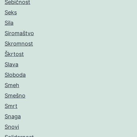
Sebičnost
Seks
Sila
Siromaštvo
Skromnost
Škrtost
Slava
Sloboda
Smeh
Smešno
Smrt
Snaga
Snovi