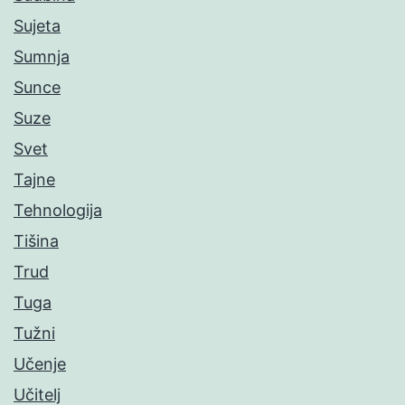
Sujeta
Sumnja
Sunce
Suze
Svet
Tajne
Tehnologija
Tišina
Trud
Tuga
Tužni
Učenje
Učitelj