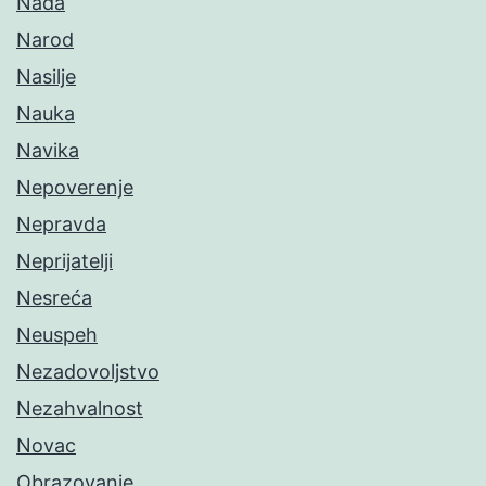
Nada
Narod
Nasilje
Nauka
Navika
Nepoverenje
Nepravda
Neprijatelji
Nesreća
Neuspeh
Nezadovoljstvo
Nezahvalnost
Novac
Obrazovanje