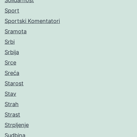
Solidarnost
Sport
Sportski Komentatori
Sramota
Srbi
Srbija
Srce
Sreća
Starost
Stav
Strah
Strast
Strpljenje
Sudbina