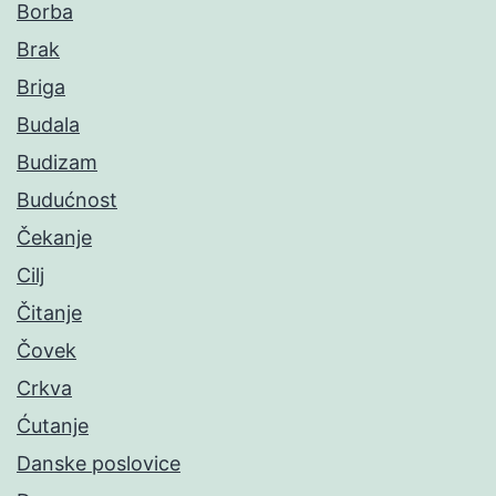
Borba
Brak
Briga
Budala
Budizam
Budućnost
Čekanje
Cilj
Čitanje
Čovek
Crkva
Ćutanje
Danske poslovice