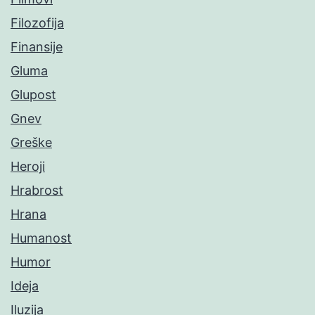
Filozofija
Finansije
Gluma
Glupost
Gnev
Greške
Heroji
Hrabrost
Hrana
Humanost
Humor
Ideja
Iluzija