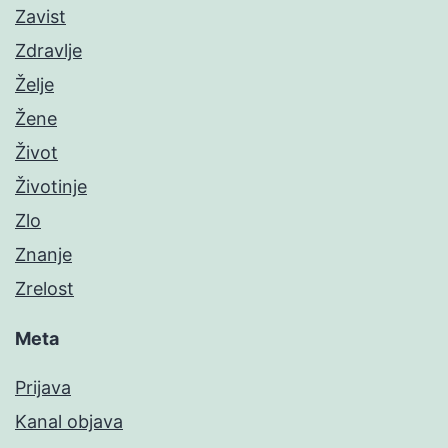
Zavist
Zdravlje
Želje
Žene
Život
Životinje
Zlo
Znanje
Zrelost
Meta
Prijava
Kanal objava