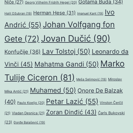
Gotama Buda
(34)
Niče
(27)
Georg Vilhelm Fridrih Hegel
(20)
Ivo
Herman Hese
(31)
Halil Džubran
(19)
Imanuel Kant
(19)
Johan Volfgang fon
Andrić
(55)
Jovan Dučić
(90)
Gete
(72)
Lav Tolstoj
(50)
Leonardo da
Konfučije
(36)
Marko
Mahatma Gandi
(50)
Vinči
(45)
Tulije Ciceron
(81)
Miroslav
Meša Selimović
(19)
Muhamed
(50)
Onore De Balzak
Mika Antić
(21)
Petar Lazić
(55)
(40)
Paulo Koeljo
(20)
Vinston Čerčil
Zoran Đinđić
(43)
Čarls Bukovski
(21)
Vladan Desnica
(21)
(23)
Đorđe Balašević
(19)