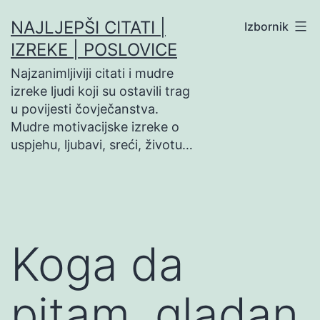
Preskoči
NAJLJEPŠI CITATI |
Izbornik
na
IZREKE | POSLOVICE
sadržaj
Najzanimljiviji citati i mudre
izreke ljudi koji su ostavili trag
u povijesti čovječanstva.
Mudre motivacijske izreke o
uspjehu, ljubavi, sreći, životu…
Koga da
pitam, gladan