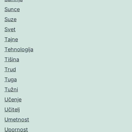
Sunce
Suze
Svet
Tajne
Tehnologija
Tišina
Trud
Tuga
Tužni
Učenje
Učitelj
Umetnost
Upornost