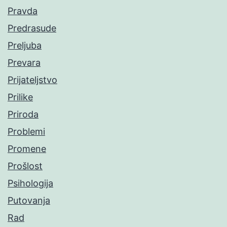
Pravda
Predrasude
Preljuba
Prevara
Prijateljstvo
Prilike
Priroda
Problemi
Promene
Prošlost
Psihologija
Putovanja
Rad