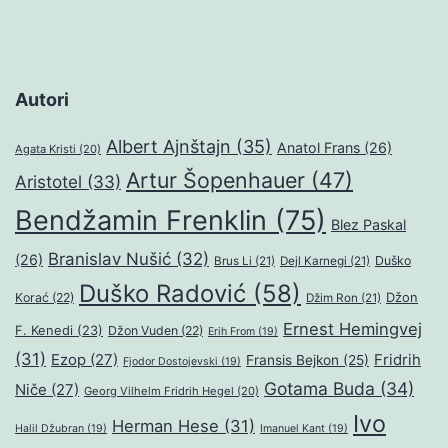
Autori
Albert Ajnštajn
(35)
Anatol Frans
(26)
Agata Kristi
(20)
Artur Šopenhauer
(47)
Aristotel
(33)
Bendžamin Frenklin
(75)
Blez Paskal
Branislav Nušić
(32)
(26)
Duško
Brus Li
(21)
Dejl Karnegi
(21)
Duško Radović
(58)
Džon
Korać
(22)
Džim Ron
(21)
Ernest Hemingvej
F. Kenedi
(23)
Džon Vuden
(22)
Erih From
(19)
(31)
Ezop
(27)
Fridrih
Fransis Bejkon
(25)
Fjodor Dostojevski
(19)
Gotama Buda
(34)
Niče
(27)
Georg Vilhelm Fridrih Hegel
(20)
Ivo
Herman Hese
(31)
Halil Džubran
(19)
Imanuel Kant
(19)