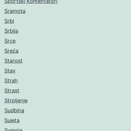
Sportski Komentatori
Sramota
Srbi
Srbija
Srce
Sreća
Starost
Stav
Strah
Strast
Strpljenje
Sudbina
Sujeta
Sumnja