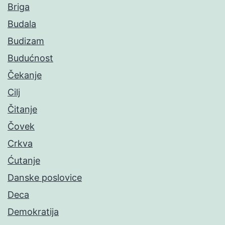
Briga
Budala
Budizam
Budućnost
Čekanje
Cilj
Čitanje
Čovek
Crkva
Ćutanje
Danske poslovice
Deca
Demokratija