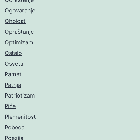
Ogovaranje
Oholost
Opraštanje
Optimizam
Ostalo
Osveta
Pamet
Patnja
Patriotizam
Piće
Plemenitost
Pobeda
Poezija