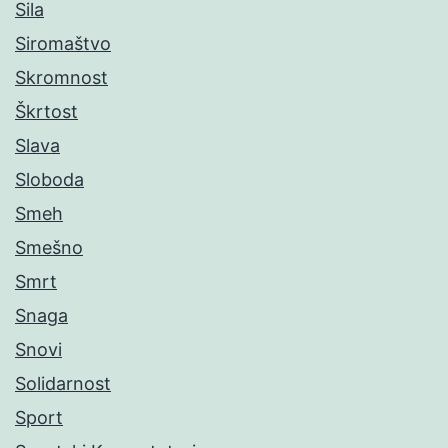
Sila
Siromaštvo
Skromnost
Škrtost
Slava
Sloboda
Smeh
Smešno
Smrt
Snaga
Snovi
Solidarnost
Sport