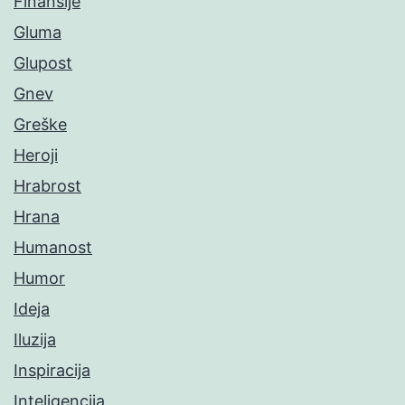
Finansije
Gluma
Glupost
Gnev
Greške
Heroji
Hrabrost
Hrana
Humanost
Humor
Ideja
Iluzija
Inspiracija
Inteligencija