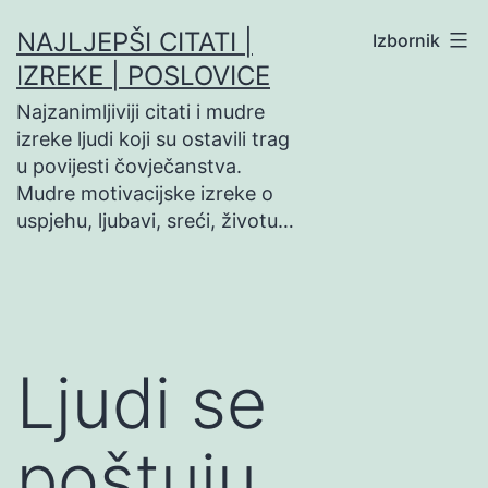
Preskoči
NAJLJEPŠI CITATI |
Izbornik
na
IZREKE | POSLOVICE
sadržaj
Najzanimljiviji citati i mudre
izreke ljudi koji su ostavili trag
u povijesti čovječanstva.
Mudre motivacijske izreke o
uspjehu, ljubavi, sreći, životu…
Ljudi se
poštuju