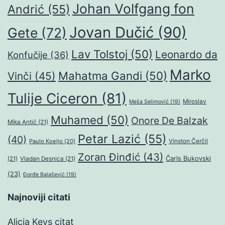
Johan Volfgang fon
Andrić
(55)
Jovan Dučić
(90)
Gete
(72)
Lav Tolstoj
(50)
Leonardo da
Konfučije
(36)
Marko
Mahatma Gandi
(50)
Vinči
(45)
Tulije Ciceron
(81)
Miroslav
Meša Selimović
(19)
Muhamed
(50)
Onore De Balzak
Mika Antić
(21)
Petar Lazić
(55)
(40)
Paulo Koeljo
(20)
Vinston Čerčil
Zoran Đinđić
(43)
Čarls Bukovski
(21)
Vladan Desnica
(21)
(23)
Đorđe Balašević
(19)
Najnoviji citati
Alicia Keys citat