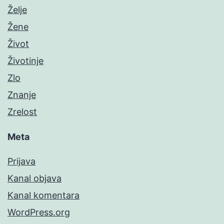
Želje
Žene
Život
Životinje
Zlo
Znanje
Zrelost
Meta
Prijava
Kanal objava
Kanal komentara
WordPress.org