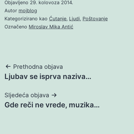
Objavljeno
29. kolovoza 2014.
Autor
mojblog
Kategorizirano kao
Ćutanje
,
Ljudi
,
Poštovanje
Označeno
Miroslav Mika Antić
Navigacija
Prethodna objava
Ljubav se isprva naziva…
objava
Sljedeća objava
Gde reči ne vrede, muzika…