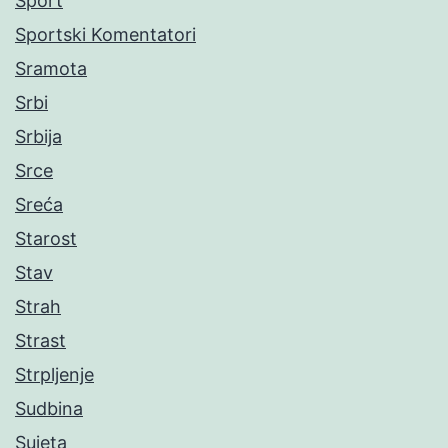
Sport
Sportski Komentatori
Sramota
Srbi
Srbija
Srce
Sreća
Starost
Stav
Strah
Strast
Strpljenje
Sudbina
Sujeta