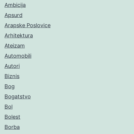
Ambicija
Apsurd
Arapske Poslovice
Arhitektura
Ateizam
Automobili
Autori
Biznis
Bog
Bogatstvo
Bol
Bolest
Borba