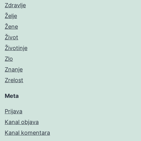
Zdravlje
Želje
Žene
Život
Životinje
Zlo
Znanje
Zrelost
Meta
Prijava
Kanal objava
Kanal komentara