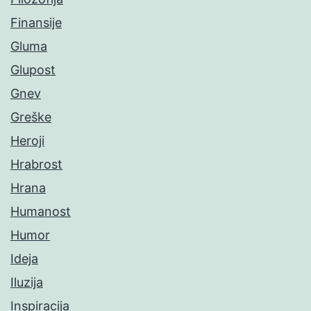
Finansije
Gluma
Glupost
Gnev
Greške
Heroji
Hrabrost
Hrana
Humanost
Humor
Ideja
Iluzija
Inspiracija