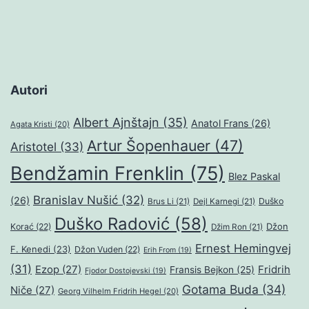
Autori
Albert Ajnštajn
(35)
Anatol Frans
(26)
Agata Kristi
(20)
Artur Šopenhauer
(47)
Aristotel
(33)
Bendžamin Frenklin
(75)
Blez Paskal
Branislav Nušić
(32)
(26)
Duško
Brus Li
(21)
Dejl Karnegi
(21)
Duško Radović
(58)
Džon
Korać
(22)
Džim Ron
(21)
Ernest Hemingvej
F. Kenedi
(23)
Džon Vuden
(22)
Erih From
(19)
(31)
Ezop
(27)
Fridrih
Fransis Bejkon
(25)
Fjodor Dostojevski
(19)
Gotama Buda
(34)
Niče
(27)
Georg Vilhelm Fridrih Hegel
(20)