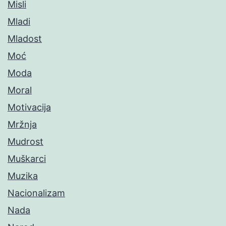
Misli
Mladi
Mladost
Moć
Moda
Moral
Motivacija
Mržnja
Mudrost
Muškarci
Muzika
Nacionalizam
Nada