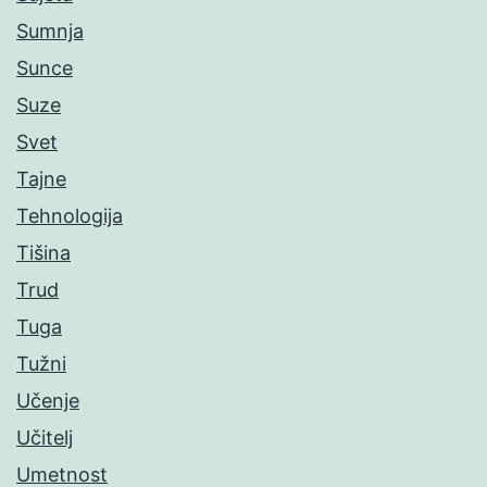
Sumnja
Sunce
Suze
Svet
Tajne
Tehnologija
Tišina
Trud
Tuga
Tužni
Učenje
Učitelj
Umetnost