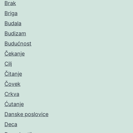
Brak
Briga
Budala
Budizam
Budućnost
Čekanje
Cilj
Čitanje
Čovek
Crkva
Ćutanje
Danske poslovice
Deca