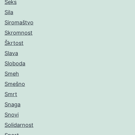
Seks
Sila
Siromaštvo
Skromnost
Škrtost
Slava
Sloboda
Smeh
Smešno
Smrt
Snaga
Snovi
Solidarnost