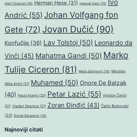
Ivo
Herman Hese
(31)
Halil Džubran
(19)
Imanuel Kant
(19)
Johan Volfgang fon
Andrić
(55)
Jovan Dučić
(90)
Gete
(72)
Lav Tolstoj
(50)
Leonardo da
Konfučije
(36)
Marko
Mahatma Gandi
(50)
Vinči
(45)
Tulije Ciceron
(81)
Miroslav
Meša Selimović
(19)
Muhamed
(50)
Onore De Balzak
Mika Antić
(21)
Petar Lazić
(55)
(40)
Paulo Koeljo
(20)
Vinston Čerčil
Zoran Đinđić
(43)
Čarls Bukovski
(21)
Vladan Desnica
(21)
(23)
Đorđe Balašević
(19)
Najnoviji citati