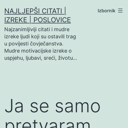
Preskoči
NAJLJEPŠI CITATI |
Izbornik
na
IZREKE | POSLOVICE
sadržaj
Najzanimljiviji citati i mudre
izreke ljudi koji su ostavili trag
u povijesti čovječanstva.
Mudre motivacijske izreke o
uspjehu, ljubavi, sreći, životu…
Ja se samo
pretvaram