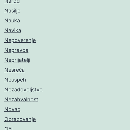
Narod
Nasilje
Nauka
Navika
Nepoverenje
Nepravda
Neprijatelji
Nesreća
Neuspeh
Nezadovoljstvo
Nezahvalnost
Novac
Obrazovanje
Oči