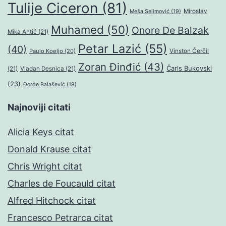
Tulije Ciceron
(81)
Miroslav
Meša Selimović
(19)
Muhamed
(50)
Onore De Balzak
Mika Antić
(21)
Petar Lazić
(55)
(40)
Paulo Koeljo
(20)
Vinston Čerčil
Zoran Đinđić
(43)
Čarls Bukovski
(21)
Vladan Desnica
(21)
(23)
Đorđe Balašević
(19)
Najnoviji citati
Alicia Keys citat
Donald Krause citat
Chris Wright citat
Charles de Foucauld citat
Alfred Hitchock citat
Francesco Petrarca citat