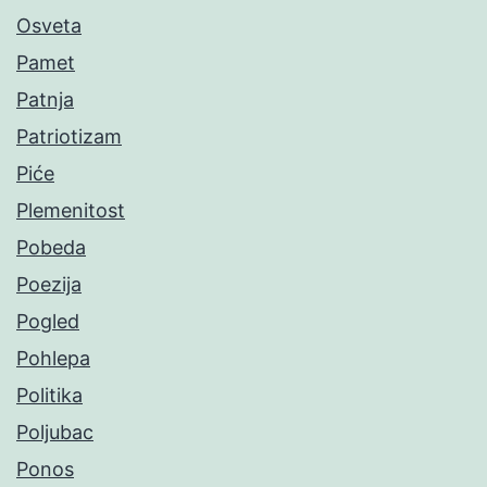
Osveta
Pamet
Patnja
Patriotizam
Piće
Plemenitost
Pobeda
Poezija
Pogled
Pohlepa
Politika
Poljubac
Ponos