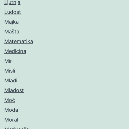
Ljutnja
Ludost
Majka
Mašta
Matematika
Medicina
Mir
Misli
Mladi
Mladost
Moć
Moda
Moral