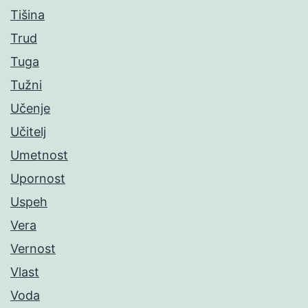
Tišina
Trud
Tuga
Tužni
Učenje
Učitelj
Umetnost
Upornost
Uspeh
Vera
Vernost
Vlast
Voda