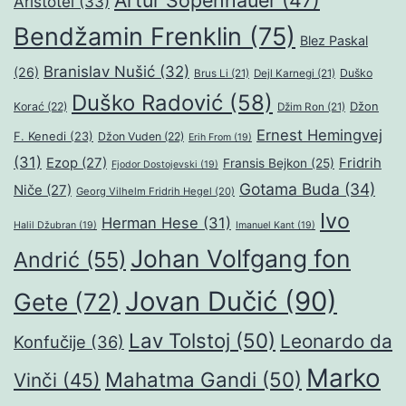
Artur Šopenhauer
(47)
Aristotel
(33)
Bendžamin Frenklin
(75)
Blez Paskal
Branislav Nušić
(32)
(26)
Duško
Brus Li
(21)
Dejl Karnegi
(21)
Duško Radović
(58)
Džon
Korać
(22)
Džim Ron
(21)
Ernest Hemingvej
F. Kenedi
(23)
Džon Vuden
(22)
Erih From
(19)
(31)
Ezop
(27)
Fridrih
Fransis Bejkon
(25)
Fjodor Dostojevski
(19)
Gotama Buda
(34)
Niče
(27)
Georg Vilhelm Fridrih Hegel
(20)
Ivo
Herman Hese
(31)
Halil Džubran
(19)
Imanuel Kant
(19)
Johan Volfgang fon
Andrić
(55)
Jovan Dučić
(90)
Gete
(72)
Lav Tolstoj
(50)
Leonardo da
Konfučije
(36)
Marko
Mahatma Gandi
(50)
Vinči
(45)