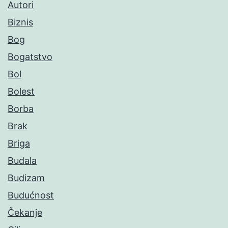
Autori
Biznis
Bog
Bogatstvo
Bol
Bolest
Borba
Brak
Briga
Budala
Budizam
Budućnost
Čekanje