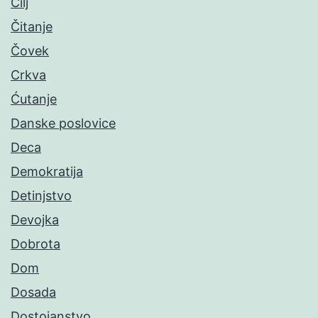
Cilj
Čitanje
Čovek
Crkva
Ćutanje
Danske poslovice
Deca
Demokratija
Detinjstvo
Devojka
Dobrota
Dom
Dosada
Dostojanstvo