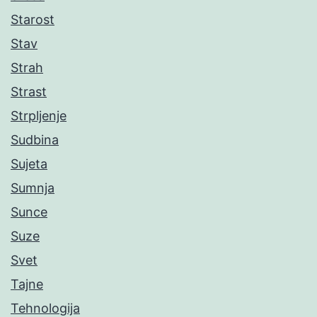
Starost
Stav
Strah
Strast
Strpljenje
Sudbina
Sujeta
Sumnja
Sunce
Suze
Svet
Tajne
Tehnologija