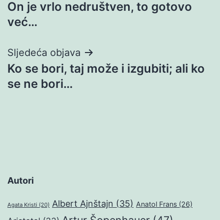
On je vrlo nedruštven, to gotovo
objava
već…
Sljedeća objava
Ko se bori, taj može i izgubiti; ali ko
se ne bori…
Autori
Albert Ajnštajn
(35)
Anatol Frans
(26)
Agata Kristi
(20)