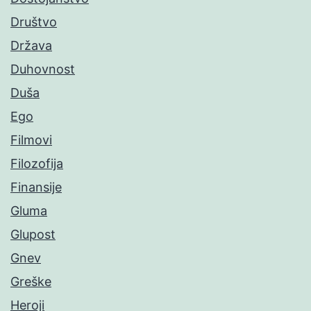
Društvo
Država
Duhovnost
Duša
Ego
Filmovi
Filozofija
Finansije
Gluma
Glupost
Gnev
Greške
Heroji