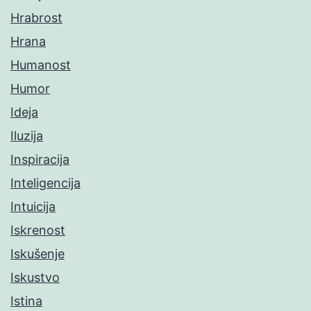
Hrabrost
Hrana
Humanost
Humor
Ideja
Iluzija
Inspiracija
Inteligencija
Intuicija
Iskrenost
Iskušenje
Iskustvo
Istina