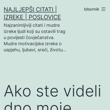
Preskoči
NAJLJEPŠI CITATI |
Izbornik
na
IZREKE | POSLOVICE
sadržaj
Najzanimljiviji citati i mudre
izreke ljudi koji su ostavili trag
u povijesti čovječanstva.
Mudre motivacijske izreke o
uspjehu, ljubavi, sreći, životu…
Ako ste videli
dno moje