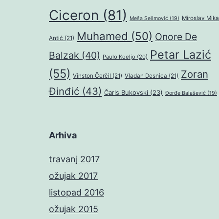
Ciceron
(81)
Miroslav Mika
Meša Selimović
(19)
Muhamed
(50)
Onore De
Antić
(21)
Petar Lazić
Balzak
(40)
Paulo Koeljo
(20)
(55)
Zoran
Vinston Čerčil
(21)
Vladan Desnica
(21)
Đinđić
(43)
Čarls Bukovski
(23)
Đorđe Balašević
(19)
Arhiva
travanj 2017
ožujak 2017
listopad 2016
ožujak 2015