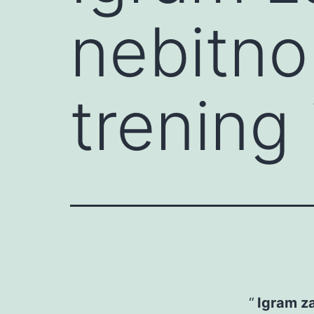
nebitno 
trening 
Igram za