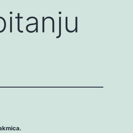
pitanju
takmica.