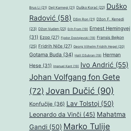
Duško
Duško Korać
(22)
Brus Li
(21)
Dejl Karnegi
(21)
Radović
(58)
Džon F. Kenedi
Džim Ron
(21)
Ernest Hemingvej
(23)
Džon Vuden
(22)
Erih From
(19)
(31)
Ezop
(27)
Fransis Bejkon
Fjodor Dostojevski
(19)
Fridrih Niče
(27)
(25)
Georg Vilhelm Fridrih Hegel
(20)
Gotama Buda
(34)
Herman
Halil Džubran
(19)
Ivo Andrić
(55)
Hese
(31)
Imanuel Kant
(19)
Johan Volfgang fon Gete
Jovan Dučić
(90)
(72)
Lav Tolstoj
(50)
Konfučije
(36)
Mahatma
Leonardo da Vinči
(45)
Marko Tulije
Gandi
(50)