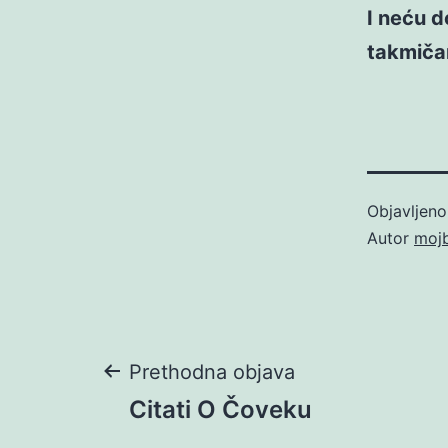
I neću d
takmiča
Objavljen
Autor
moj
Navigacija
Prethodna objava
Citati O Čoveku
objava