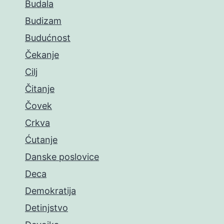
Budala
Budizam
Budućnost
Čekanje
Cilj
Čitanje
Čovek
Crkva
Ćutanje
Danske poslovice
Deca
Demokratija
Detinjstvo