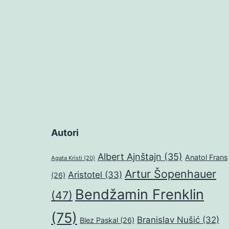
Autori
Albert Ajnštajn
(35)
Anatol Frans
Agata Kristi
(20)
Artur Šopenhauer
Aristotel
(33)
(26)
Bendžamin Frenklin
(47)
(75)
Branislav Nušić
(32)
Blez Paskal
(26)