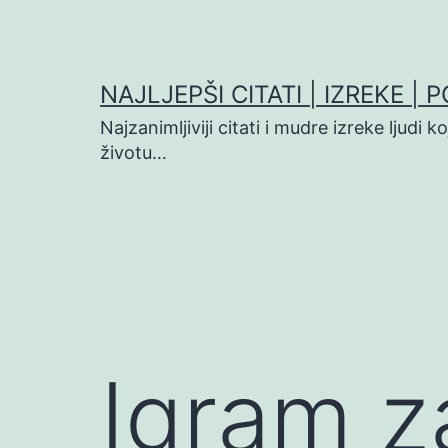
Preskoči
na
sadržaj
NAJLJEPŠI CITATI | IZREKE | 
Najzanimljiviji citati i mudre izreke ljudi 
životu…
Igram z