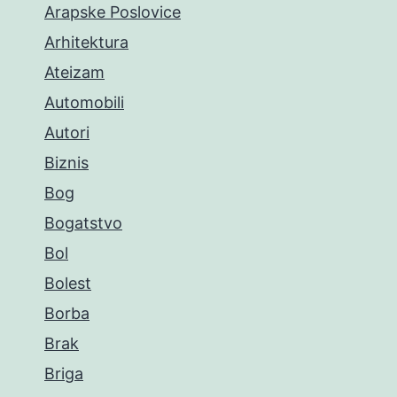
Arapske Poslovice
Arhitektura
Ateizam
Automobili
Autori
Biznis
Bog
Bogatstvo
Bol
Bolest
Borba
Brak
Briga