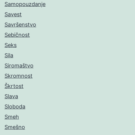
Samopouzdanje
Savest
Savršenstvo
Sebičnost
Seks
Sila
Siromaštvo
Skromnost
Škrtost
Slava
Sloboda
Smeh
Smešno