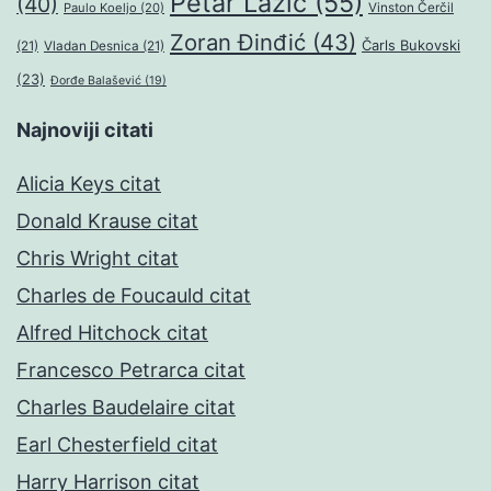
Petar Lazić
(55)
(40)
Paulo Koeljo
(20)
Vinston Čerčil
Zoran Đinđić
(43)
Čarls Bukovski
(21)
Vladan Desnica
(21)
(23)
Đorđe Balašević
(19)
Najnoviji citati
Alicia Keys citat
Donald Krause citat
Chris Wright citat
Charles de Foucauld citat
Alfred Hitchock citat
Francesco Petrarca citat
Charles Baudelaire citat
Earl Chesterfield citat
Harry Harrison citat