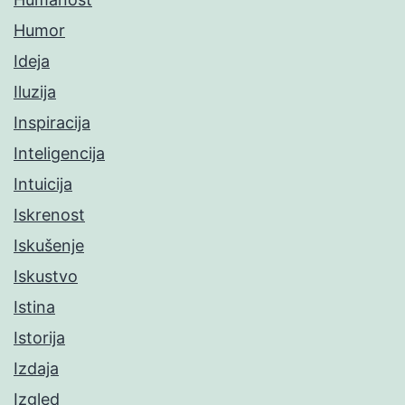
Humor
Ideja
Iluzija
Inspiracija
Inteligencija
Intuicija
Iskrenost
Iskušenje
Iskustvo
Istina
Istorija
Izdaja
Izgled