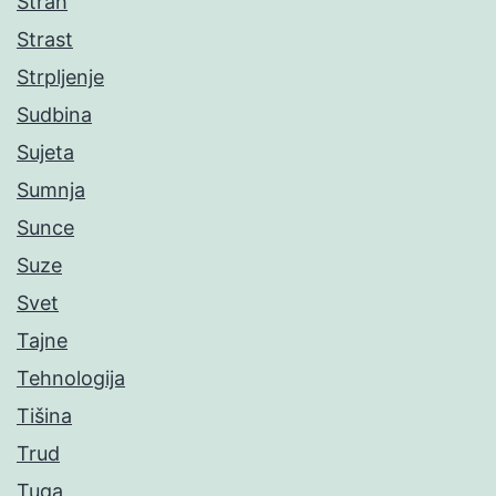
Strah
Strast
Strpljenje
Sudbina
Sujeta
Sumnja
Sunce
Suze
Svet
Tajne
Tehnologija
Tišina
Trud
Tuga