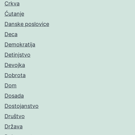
Crkva
Ćutanje
Danske poslovice
Deca
Demokratija
Detinjstvo
Devojka
Dobrota
Dom
Dosada
Dostojanstvo
Društvo
Država