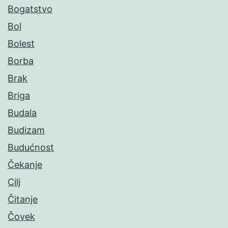
Bogatstvo
Bol
Bolest
Borba
Brak
Briga
Budala
Budizam
Budućnost
Čekanje
Cilj
Čitanje
Čovek