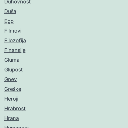
Duhovnost
Duša
Ego
Filmovi
Filozofija
Finansije
Gluma
Glupost
Gnev
Greške
Heroji
Hrabrost
Hrana
Humanost