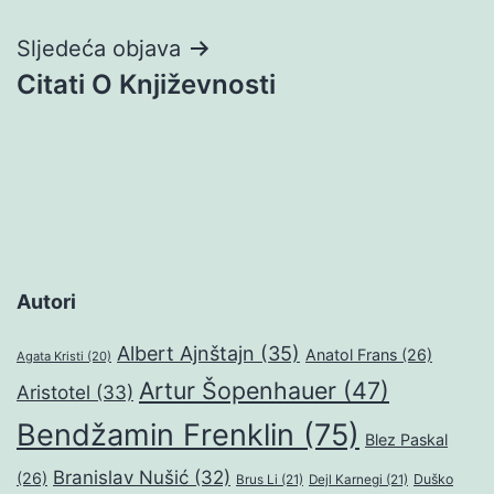
Sljedeća objava
Citati O Književnosti
Autori
Albert Ajnštajn
(35)
Anatol Frans
(26)
Agata Kristi
(20)
Artur Šopenhauer
(47)
Aristotel
(33)
Bendžamin Frenklin
(75)
Blez Paskal
Branislav Nušić
(32)
(26)
Duško
Brus Li
(21)
Dejl Karnegi
(21)