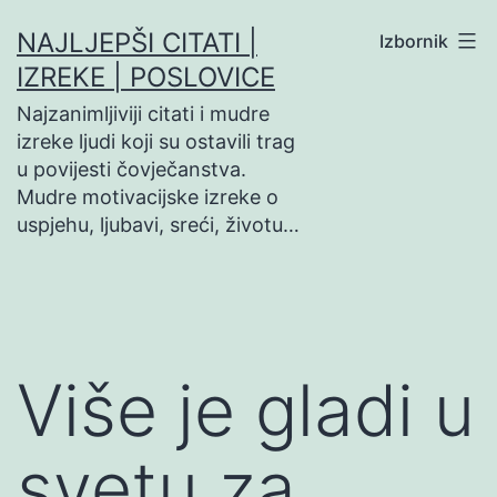
Preskoči
NAJLJEPŠI CITATI |
Izbornik
na
IZREKE | POSLOVICE
sadržaj
Najzanimljiviji citati i mudre
izreke ljudi koji su ostavili trag
u povijesti čovječanstva.
Mudre motivacijske izreke o
uspjehu, ljubavi, sreći, životu…
Više je gladi u
svetu za