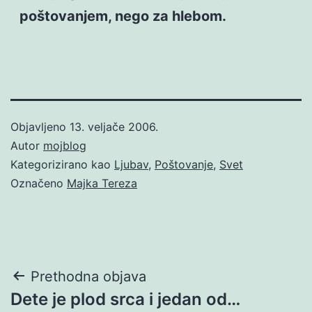
poštovanjem, nego za hlebom.
Objavljeno
13. veljače 2006.
Autor
mojblog
Kategorizirano kao
Ljubav
,
Poštovanje
,
Svet
Označeno
Majka Tereza
Navigacija
Prethodna objava
Dete je plod srca i jedan od…
objava