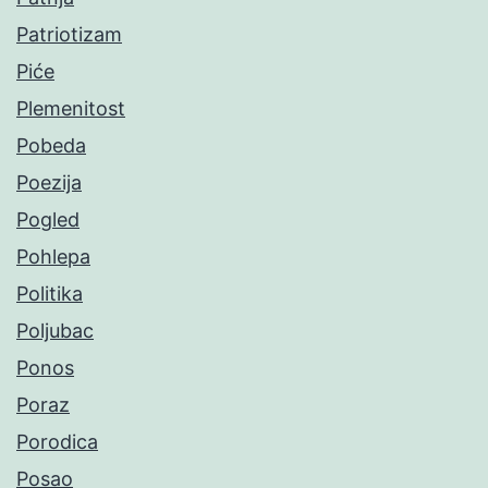
Patriotizam
Piće
Plemenitost
Pobeda
Poezija
Pogled
Pohlepa
Politika
Poljubac
Ponos
Poraz
Porodica
Posao