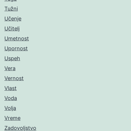
Tužni
Učenje
Učitelj
Umetnost
Upornost
Uspeh
Vera
Vernost
Vlast
Voda
Volja
Vreme
Zadovoljstvo