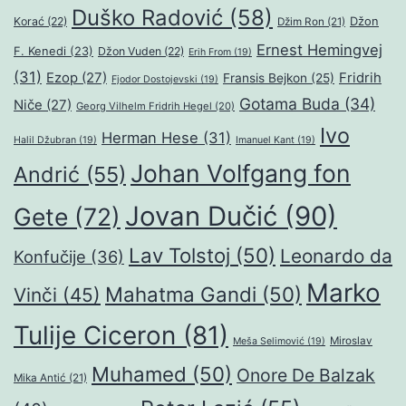
Duško Radović
(58)
Džon
Korać
(22)
Džim Ron
(21)
Ernest Hemingvej
F. Kenedi
(23)
Džon Vuden
(22)
Erih From
(19)
(31)
Ezop
(27)
Fridrih
Fransis Bejkon
(25)
Fjodor Dostojevski
(19)
Gotama Buda
(34)
Niče
(27)
Georg Vilhelm Fridrih Hegel
(20)
Ivo
Herman Hese
(31)
Halil Džubran
(19)
Imanuel Kant
(19)
Johan Volfgang fon
Andrić
(55)
Jovan Dučić
(90)
Gete
(72)
Lav Tolstoj
(50)
Leonardo da
Konfučije
(36)
Marko
Mahatma Gandi
(50)
Vinči
(45)
Tulije Ciceron
(81)
Miroslav
Meša Selimović
(19)
Muhamed
(50)
Onore De Balzak
Mika Antić
(21)