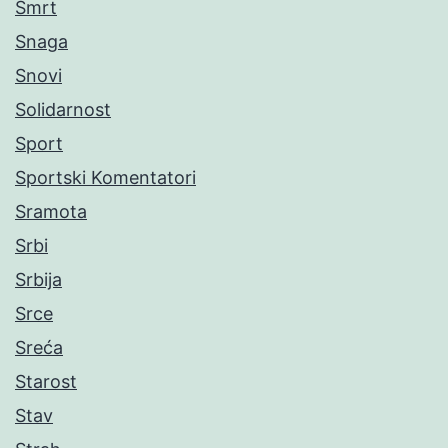
Smrt
Snaga
Snovi
Solidarnost
Sport
Sportski Komentatori
Sramota
Srbi
Srbija
Srce
Sreća
Starost
Stav