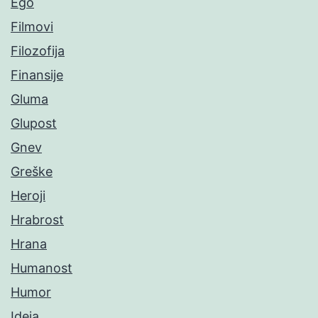
Ego
Filmovi
Filozofija
Finansije
Gluma
Glupost
Gnev
Greške
Heroji
Hrabrost
Hrana
Humanost
Humor
Ideja