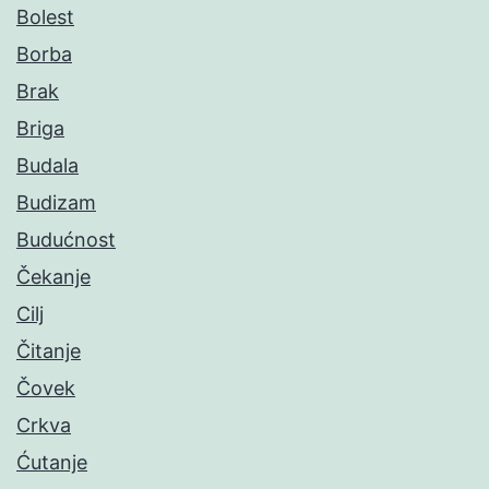
Bolest
Borba
Brak
Briga
Budala
Budizam
Budućnost
Čekanje
Cilj
Čitanje
Čovek
Crkva
Ćutanje