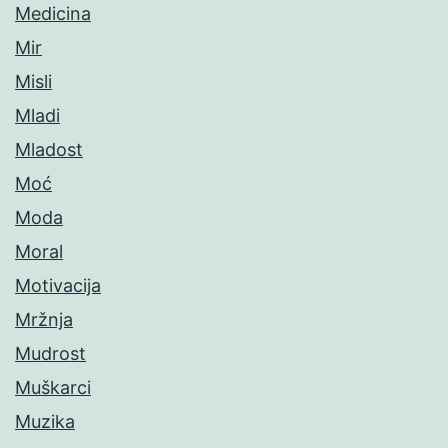
Medicina
Mir
Misli
Mladi
Mladost
Moć
Moda
Moral
Motivacija
Mržnja
Mudrost
Muškarci
Muzika