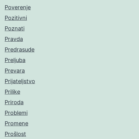
Poverenje
Pozitivni
Poznati
Pravda
Predrasude
Preljuba
Prevara
Prijateljstvo
Prilike
Priroda
Problemi
Promene
Prošlost