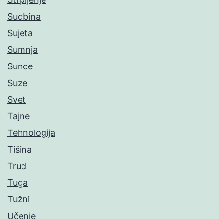
Sudbina
Sujeta
Sumnja
Sunce
Suze
Svet
Tajne
Tehnologija
Tišina
Trud
Tuga
Tužni
Učenje