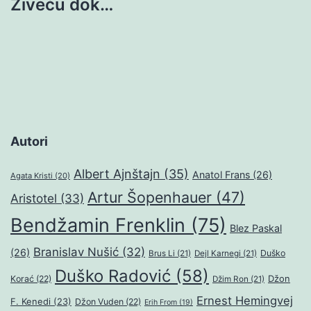
Živeću dok…
Autori
Albert Ajnštajn
(35)
Anatol Frans
(26)
Agata Kristi
(20)
Artur Šopenhauer
(47)
Aristotel
(33)
Bendžamin Frenklin
(75)
Blez Paskal
Branislav Nušić
(32)
(26)
Duško
Brus Li
(21)
Dejl Karnegi
(21)
Duško Radović
(58)
Džon
Korać
(22)
Džim Ron
(21)
Ernest Hemingvej
F. Kenedi
(23)
Džon Vuden
(22)
Erih From
(19)