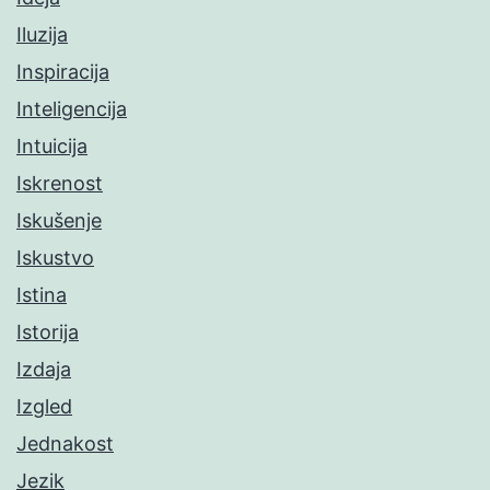
Iluzija
Inspiracija
Inteligencija
Intuicija
Iskrenost
Iskušenje
Iskustvo
Istina
Istorija
Izdaja
Izgled
Jednakost
Jezik