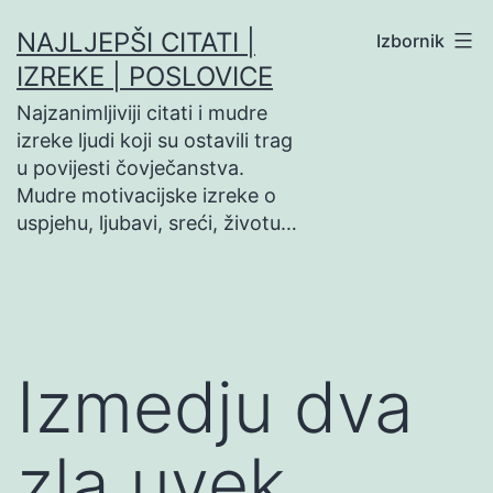
Preskoči
NAJLJEPŠI CITATI |
Izbornik
na
IZREKE | POSLOVICE
sadržaj
Najzanimljiviji citati i mudre
izreke ljudi koji su ostavili trag
u povijesti čovječanstva.
Mudre motivacijske izreke o
uspjehu, ljubavi, sreći, životu…
Izmedju dva
zla uvek