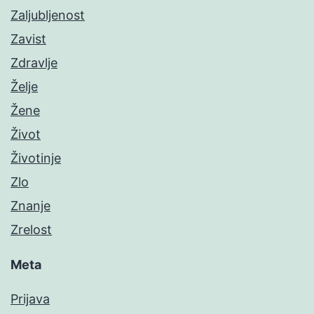
Zaljubljenost
Zavist
Zdravlje
Želje
Žene
Život
Životinje
Zlo
Znanje
Zrelost
Meta
Prijava