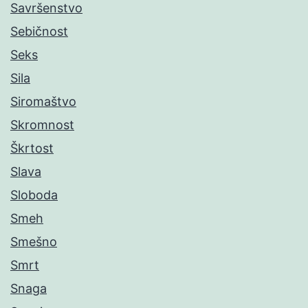
Savršenstvo
Sebičnost
Seks
Sila
Siromaštvo
Skromnost
Škrtost
Slava
Sloboda
Smeh
Smešno
Smrt
Snaga