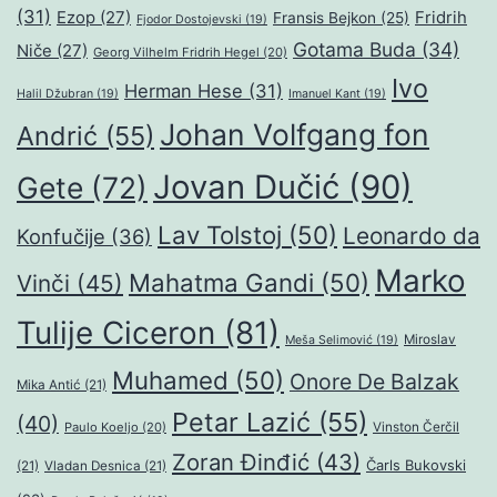
(31)
Ezop
(27)
Fridrih
Fransis Bejkon
(25)
Fjodor Dostojevski
(19)
Gotama Buda
(34)
Niče
(27)
Georg Vilhelm Fridrih Hegel
(20)
Ivo
Herman Hese
(31)
Halil Džubran
(19)
Imanuel Kant
(19)
Johan Volfgang fon
Andrić
(55)
Jovan Dučić
(90)
Gete
(72)
Lav Tolstoj
(50)
Leonardo da
Konfučije
(36)
Marko
Mahatma Gandi
(50)
Vinči
(45)
Tulije Ciceron
(81)
Miroslav
Meša Selimović
(19)
Muhamed
(50)
Onore De Balzak
Mika Antić
(21)
Petar Lazić
(55)
(40)
Paulo Koeljo
(20)
Vinston Čerčil
Zoran Đinđić
(43)
Čarls Bukovski
(21)
Vladan Desnica
(21)