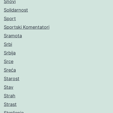
Snovi
Solidarnost
Sport
Sportski Komentatori
Sramota
Srbi
Srbija
Srce
Sreća
Starost
Stav
Strah
Strast
Strpljenje