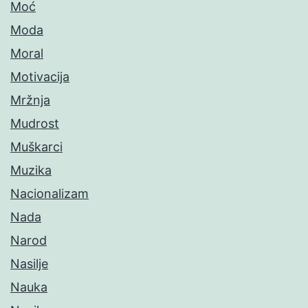
Moć
Moda
Moral
Motivacija
Mržnja
Mudrost
Muškarci
Muzika
Nacionalizam
Nada
Narod
Nasilje
Nauka