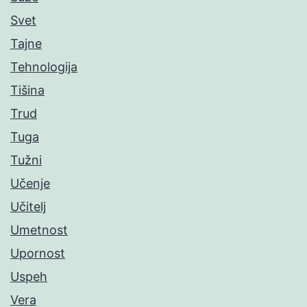
Svet
Tajne
Tehnologija
Tišina
Trud
Tuga
Tužni
Učenje
Učitelj
Umetnost
Upornost
Uspeh
Vera