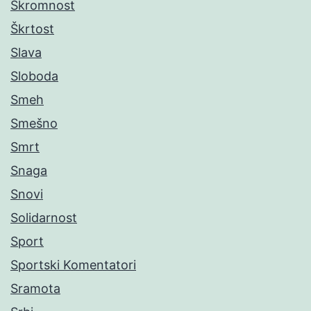
Skromnost
Škrtost
Slava
Sloboda
Smeh
Smešno
Smrt
Snaga
Snovi
Solidarnost
Sport
Sportski Komentatori
Sramota