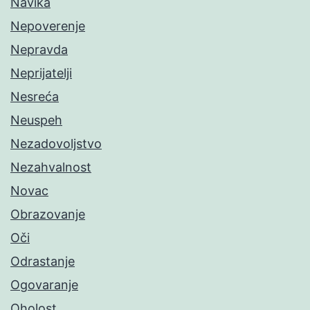
Navika
Nepoverenje
Nepravda
Neprijatelji
Nesreća
Neuspeh
Nezadovoljstvo
Nezahvalnost
Novac
Obrazovanje
Oči
Odrastanje
Ogovaranje
Oholost