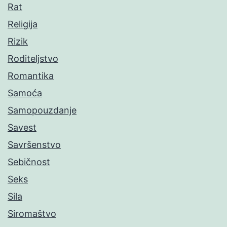
Rat
Religija
Rizik
Roditeljstvo
Romantika
Samoća
Samopouzdanje
Savest
Savršenstvo
Sebičnost
Seks
Sila
Siromaštvo