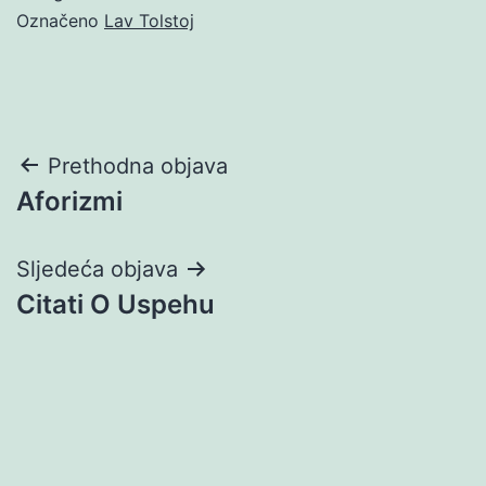
Označeno
Lav Tolstoj
Navigacija
Prethodna objava
Aforizmi
objava
Sljedeća objava
Citati O Uspehu