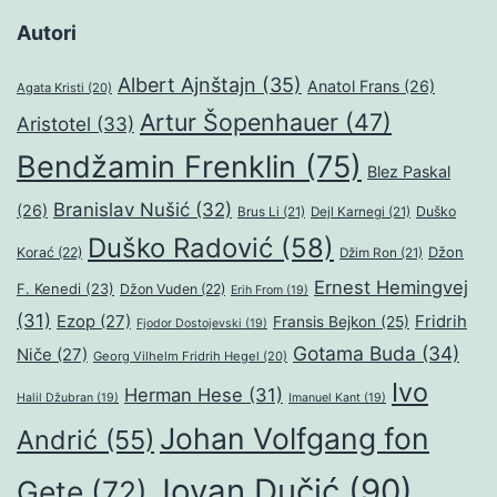
Autori
Albert Ajnštajn
(35)
Anatol Frans
(26)
Agata Kristi
(20)
Artur Šopenhauer
(47)
Aristotel
(33)
Bendžamin Frenklin
(75)
Blez Paskal
Branislav Nušić
(32)
(26)
Duško
Brus Li
(21)
Dejl Karnegi
(21)
Duško Radović
(58)
Džon
Korać
(22)
Džim Ron
(21)
Ernest Hemingvej
F. Kenedi
(23)
Džon Vuden
(22)
Erih From
(19)
(31)
Ezop
(27)
Fridrih
Fransis Bejkon
(25)
Fjodor Dostojevski
(19)
Gotama Buda
(34)
Niče
(27)
Georg Vilhelm Fridrih Hegel
(20)
Ivo
Herman Hese
(31)
Halil Džubran
(19)
Imanuel Kant
(19)
Johan Volfgang fon
Andrić
(55)
Jovan Dučić
(90)
Gete
(72)