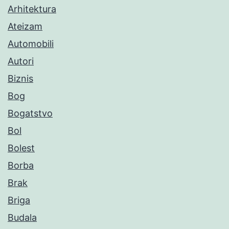
Arhitektura
Ateizam
Automobili
Autori
Biznis
Bog
Bogatstvo
Bol
Bolest
Borba
Brak
Briga
Budala