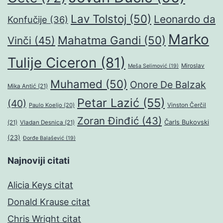
Lav Tolstoj
(50)
Leonardo da
Konfučije
(36)
Marko
Mahatma Gandi
(50)
Vinči
(45)
Tulije Ciceron
(81)
Miroslav
Meša Selimović
(19)
Muhamed
(50)
Onore De Balzak
Mika Antić
(21)
Petar Lazić
(55)
(40)
Paulo Koeljo
(20)
Vinston Čerčil
Zoran Đinđić
(43)
Čarls Bukovski
(21)
Vladan Desnica
(21)
(23)
Đorđe Balašević
(19)
Najnoviji citati
Alicia Keys citat
Donald Krause citat
Chris Wright citat