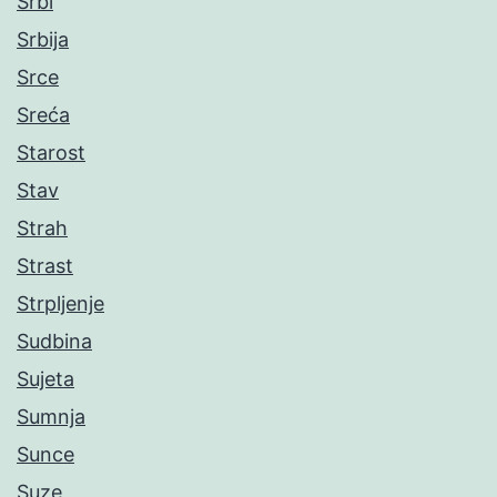
Srbi
Srbija
Srce
Sreća
Starost
Stav
Strah
Strast
Strpljenje
Sudbina
Sujeta
Sumnja
Sunce
Suze