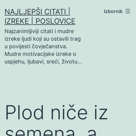
Preskoči
NAJLJEPŠI CITATI |
Izbornik
na
IZREKE | POSLOVICE
sadržaj
Najzanimljiviji citati i mudre
izreke ljudi koji su ostavili trag
u povijesti čovječanstva.
Mudre motivacijske izreke o
uspjehu, ljubavi, sreći, životu…
Plod niče iz
semena, a…