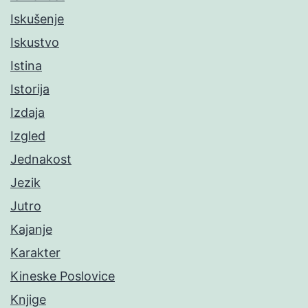
Iskušenje
Iskustvo
Istina
Istorija
Izdaja
Izgled
Jednakost
Jezik
Jutro
Kajanje
Karakter
Kineske Poslovice
Knjige