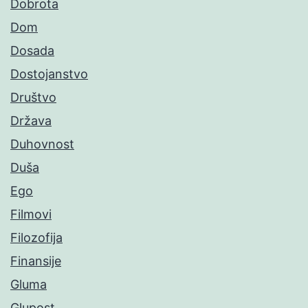
Dobrota
Dom
Dosada
Dostojanstvo
Društvo
Država
Duhovnost
Duša
Ego
Filmovi
Filozofija
Finansije
Gluma
Glupost