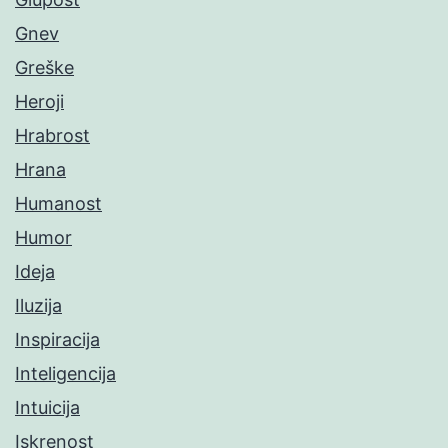
Gnev
Greške
Heroji
Hrabrost
Hrana
Humanost
Humor
Ideja
Iluzija
Inspiracija
Inteligencija
Intuicija
Iskrenost