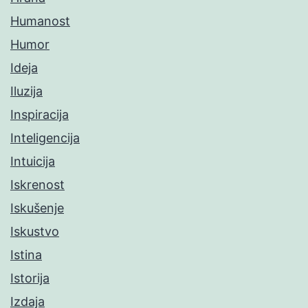
Humanost
Humor
Ideja
Iluzija
Inspiracija
Inteligencija
Intuicija
Iskrenost
Iskušenje
Iskustvo
Istina
Istorija
Izdaja