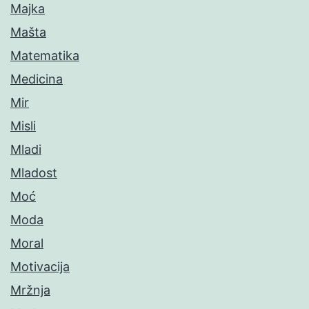
Majka
Mašta
Matematika
Medicina
Mir
Misli
Mladi
Mladost
Moć
Moda
Moral
Motivacija
Mržnja