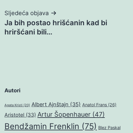
Sljedeća objava
Ja bih postao hrišćanin kad bi
hriršćani bili…
Autori
Albert Ajnštajn
(35)
Anatol Frans
(26)
Agata Kristi
(20)
Artur Šopenhauer
(47)
Aristotel
(33)
Bendžamin Frenklin
(75)
Blez Paskal