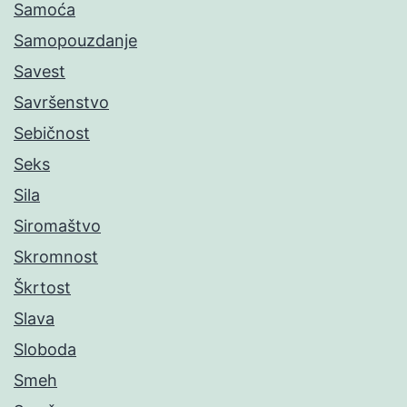
Samoća
Samopouzdanje
Savest
Savršenstvo
Sebičnost
Seks
Sila
Siromaštvo
Skromnost
Škrtost
Slava
Sloboda
Smeh