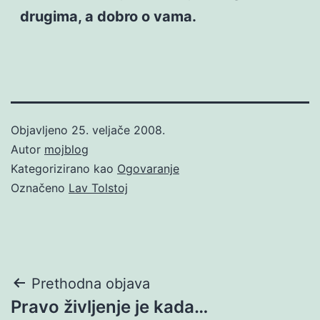
drugima, a dobro o vama.
Objavljeno
25. veljače 2008.
Autor
mojblog
Kategorizirano kao
Ogovaranje
Označeno
Lav Tolstoj
Navigacija
Prethodna objava
Pravo življenje je kada…
objava