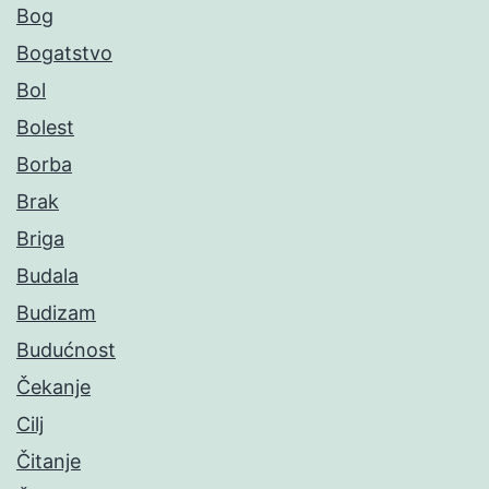
Bog
Bogatstvo
Bol
Bolest
Borba
Brak
Briga
Budala
Budizam
Budućnost
Čekanje
Cilj
Čitanje