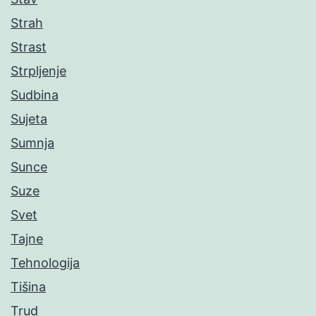
Strah
Strast
Strpljenje
Sudbina
Sujeta
Sumnja
Sunce
Suze
Svet
Tajne
Tehnologija
Tišina
Trud