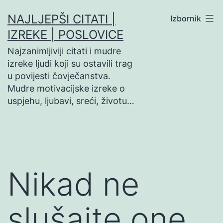
Preskoči
NAJLJEPŠI CITATI |
Izbornik
na
IZREKE | POSLOVICE
sadržaj
Najzanimljiviji citati i mudre
izreke ljudi koji su ostavili trag
u povijesti čovječanstva.
Mudre motivacijske izreke o
uspjehu, ljubavi, sreći, životu…
Nikad ne
slušajte one