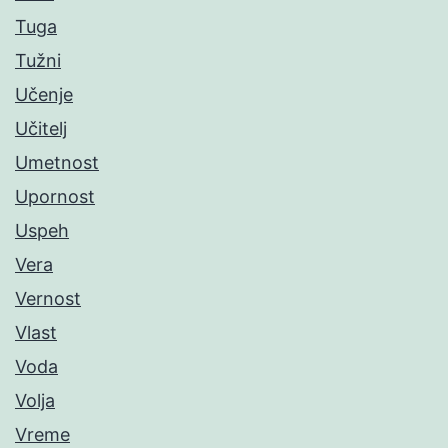
Tuga
Tužni
Učenje
Učitelj
Umetnost
Upornost
Uspeh
Vera
Vernost
Vlast
Voda
Volja
Vreme