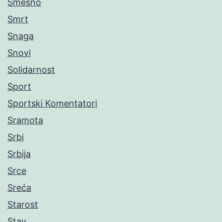
Smešno
Smrt
Snaga
Snovi
Solidarnost
Sport
Sportski Komentatori
Sramota
Srbi
Srbija
Srce
Sreća
Starost
Stav