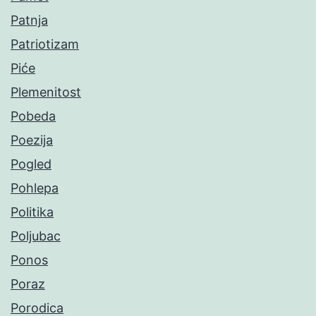
Patnja
Patriotizam
Piće
Plemenitost
Pobeda
Poezija
Pogled
Pohlepa
Politika
Poljubac
Ponos
Poraz
Porodica