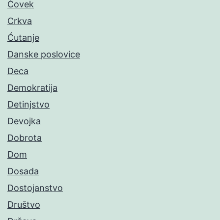
Čovek
Crkva
Ćutanje
Danske poslovice
Deca
Demokratija
Detinjstvo
Devojka
Dobrota
Dom
Dosada
Dostojanstvo
Društvo