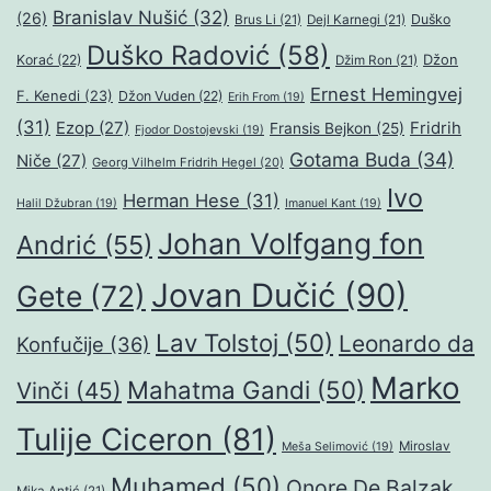
Branislav Nušić
(32)
(26)
Duško
Brus Li
(21)
Dejl Karnegi
(21)
Duško Radović
(58)
Džon
Korać
(22)
Džim Ron
(21)
Ernest Hemingvej
F. Kenedi
(23)
Džon Vuden
(22)
Erih From
(19)
(31)
Ezop
(27)
Fridrih
Fransis Bejkon
(25)
Fjodor Dostojevski
(19)
Gotama Buda
(34)
Niče
(27)
Georg Vilhelm Fridrih Hegel
(20)
Ivo
Herman Hese
(31)
Halil Džubran
(19)
Imanuel Kant
(19)
Johan Volfgang fon
Andrić
(55)
Jovan Dučić
(90)
Gete
(72)
Lav Tolstoj
(50)
Leonardo da
Konfučije
(36)
Marko
Mahatma Gandi
(50)
Vinči
(45)
Tulije Ciceron
(81)
Miroslav
Meša Selimović
(19)
Muhamed
(50)
Onore De Balzak