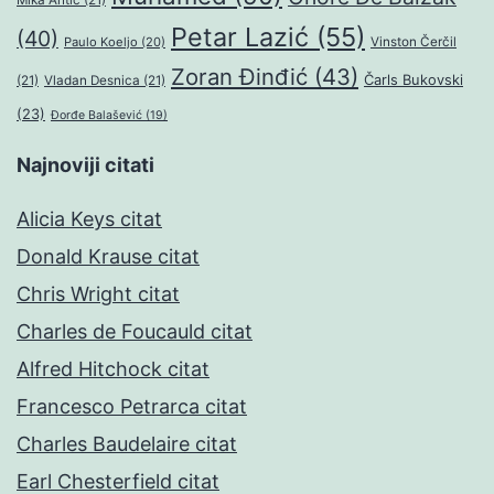
Mika Antić
(21)
Petar Lazić
(55)
(40)
Paulo Koeljo
(20)
Vinston Čerčil
Zoran Đinđić
(43)
Čarls Bukovski
(21)
Vladan Desnica
(21)
(23)
Đorđe Balašević
(19)
Najnoviji citati
Alicia Keys citat
Donald Krause citat
Chris Wright citat
Charles de Foucauld citat
Alfred Hitchock citat
Francesco Petrarca citat
Charles Baudelaire citat
Earl Chesterfield citat