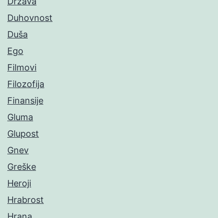
Država
Duhovnost
Duša
Ego
Filmovi
Filozofija
Finansije
Gluma
Glupost
Gnev
Greške
Heroji
Hrabrost
Hrana