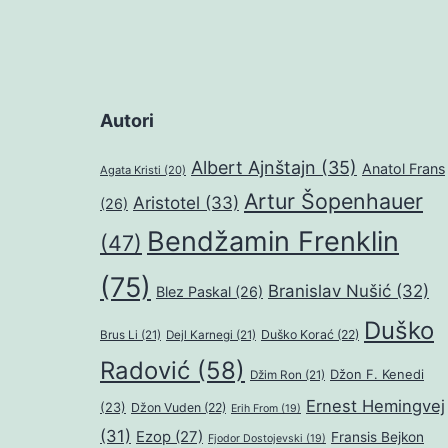
Autori
Albert Ajnštajn
(35)
Anatol Frans
Agata Kristi
(20)
Artur Šopenhauer
Aristotel
(33)
(26)
Bendžamin Frenklin
(47)
(75)
Branislav Nušić
(32)
Blez Paskal
(26)
Duško
Duško Korać
(22)
Brus Li
(21)
Dejl Karnegi
(21)
Radović
(58)
Džon F. Kenedi
Džim Ron
(21)
Ernest Hemingvej
(23)
Džon Vuden
(22)
Erih From
(19)
(31)
Ezop
(27)
Fransis Bejkon
Fjodor Dostojevski
(19)