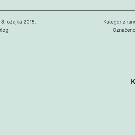
o
8. ožujka 2015.
Kategorizira
blog
Označen
K