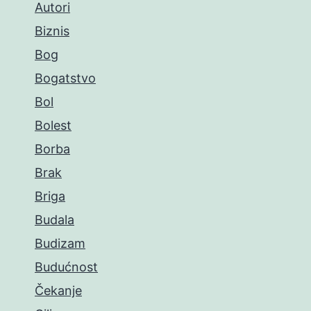
Autori
Biznis
Bog
Bogatstvo
Bol
Bolest
Borba
Brak
Briga
Budala
Budizam
Budućnost
Čekanje