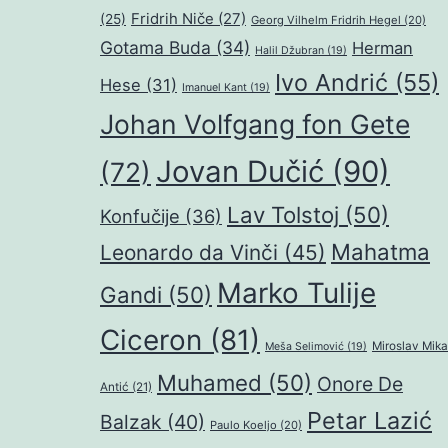
Fridrih Niče
(27)
(25)
Georg Vilhelm Fridrih Hegel
(20)
Gotama Buda
(34)
Herman
Halil Džubran
(19)
Ivo Andrić
(55)
Hese
(31)
Imanuel Kant
(19)
Johan Volfgang fon Gete
Jovan Dučić
(90)
(72)
Lav Tolstoj
(50)
Konfučije
(36)
Mahatma
Leonardo da Vinči
(45)
Marko Tulije
Gandi
(50)
Ciceron
(81)
Miroslav Mika
Meša Selimović
(19)
Muhamed
(50)
Onore De
Antić
(21)
Petar Lazić
Balzak
(40)
Paulo Koeljo
(20)