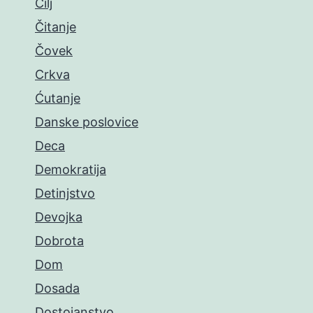
Cilj
Čitanje
Čovek
Crkva
Ćutanje
Danske poslovice
Deca
Demokratija
Detinjstvo
Devojka
Dobrota
Dom
Dosada
Dostojanstvo