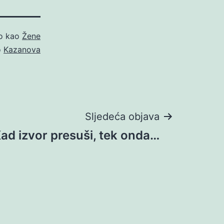
no kao
Žene
o
Kazanova
Sljedeća objava
ad izvor presuši, tek onda…