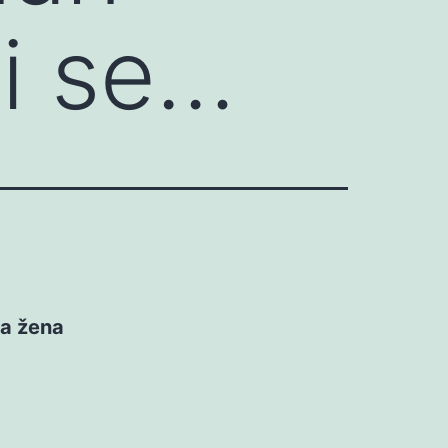
mi se…
na žena