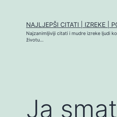
Preskoči
na
sadržaj
NAJLJEPŠI CITATI | IZREKE | 
Najzanimljiviji citati i mudre izreke ljudi 
životu…
Ja smat