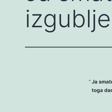
izgublj
Ja smat
toga da