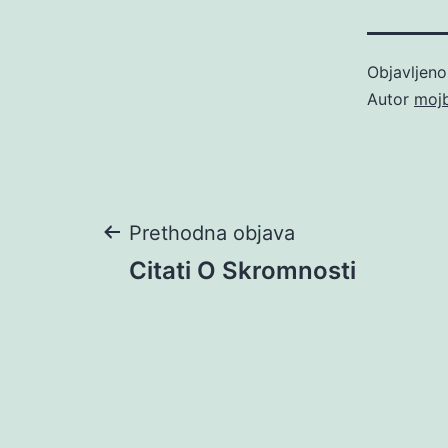
Objavljen
Autor
moj
Navigacija
Prethodna objava
Citati O Skromnosti
objava