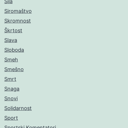
Sila
Siromaštvo
Skromnost
Škrtost
Slava
Sloboda
Smeh
Smešno
Smrt
Snaga
Snovi
Solidarnost
Sport
Sportski Komentatori