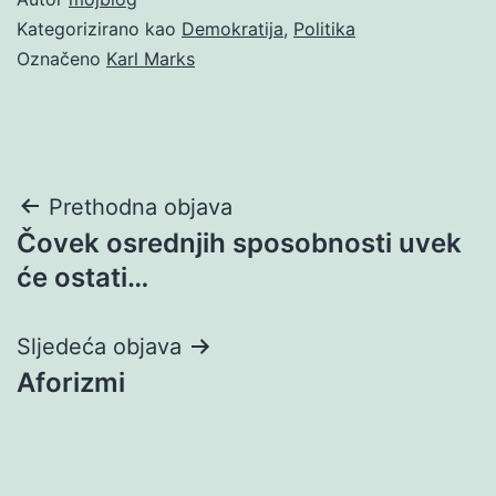
Kategorizirano kao
Demokratija
,
Politika
Označeno
Karl Marks
Navigacija
Prethodna objava
Čovek osrednjih sposobnosti uvek
objava
će ostati…
Sljedeća objava
Aforizmi