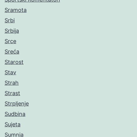
Sramota
Srbi
Srbija
Srce
Sreća
Starost
Stav
Strah
Strast
Strpljenje
Sudbina
Sujeta
Sumnja