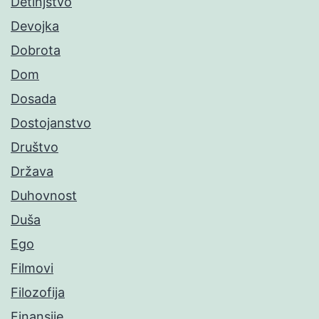
Detinjstvo
Devojka
Dobrota
Dom
Dosada
Dostojanstvo
Društvo
Država
Duhovnost
Duša
Ego
Filmovi
Filozofija
Finansije