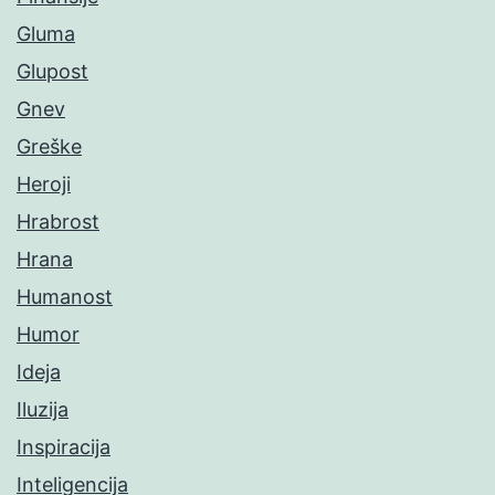
Gluma
Glupost
Gnev
Greške
Heroji
Hrabrost
Hrana
Humanost
Humor
Ideja
Iluzija
Inspiracija
Inteligencija