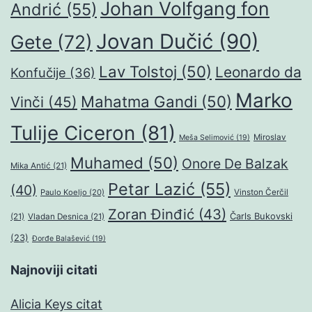
Johan Volfgang fon
Andrić
(55)
Jovan Dučić
(90)
Gete
(72)
Lav Tolstoj
(50)
Leonardo da
Konfučije
(36)
Marko
Mahatma Gandi
(50)
Vinči
(45)
Tulije Ciceron
(81)
Miroslav
Meša Selimović
(19)
Muhamed
(50)
Onore De Balzak
Mika Antić
(21)
Petar Lazić
(55)
(40)
Paulo Koeljo
(20)
Vinston Čerčil
Zoran Đinđić
(43)
Čarls Bukovski
(21)
Vladan Desnica
(21)
(23)
Đorđe Balašević
(19)
Najnoviji citati
Alicia Keys citat