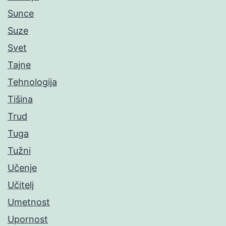
Sunce
Suze
Svet
Tajne
Tehnologija
Tišina
Trud
Tuga
Tužni
Učenje
Učitelj
Umetnost
Upornost