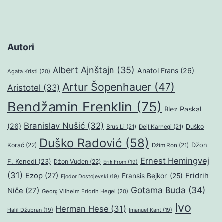
Autori
Albert Ajnštajn
(35)
Anatol Frans
(26)
Agata Kristi
(20)
Artur Šopenhauer
(47)
Aristotel
(33)
Bendžamin Frenklin
(75)
Blez Paskal
Branislav Nušić
(32)
(26)
Duško
Brus Li
(21)
Dejl Karnegi
(21)
Duško Radović
(58)
Džon
Korać
(22)
Džim Ron
(21)
Ernest Hemingvej
F. Kenedi
(23)
Džon Vuden
(22)
Erih From
(19)
(31)
Ezop
(27)
Fridrih
Fransis Bejkon
(25)
Fjodor Dostojevski
(19)
Gotama Buda
(34)
Niče
(27)
Georg Vilhelm Fridrih Hegel
(20)
Ivo
Herman Hese
(31)
Halil Džubran
(19)
Imanuel Kant
(19)