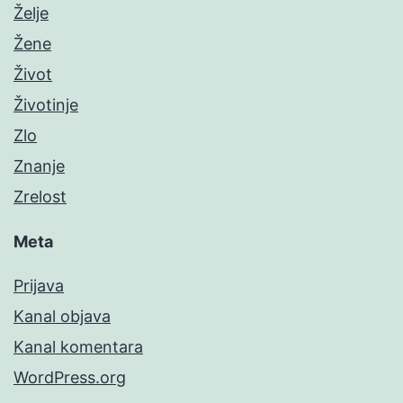
Želje
Žene
Život
Životinje
Zlo
Znanje
Zrelost
Meta
Prijava
Kanal objava
Kanal komentara
WordPress.org