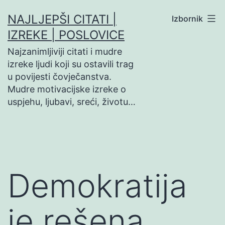
Preskoči
NAJLJEPŠI CITATI |
Izbornik
na
IZREKE | POSLOVICE
sadržaj
Najzanimljiviji citati i mudre
izreke ljudi koji su ostavili trag
u povijesti čovječanstva.
Mudre motivacijske izreke o
uspjehu, ljubavi, sreći, životu…
Demokratija
je rešena…