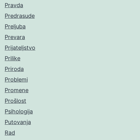
Pravda
Predrasude
Preljuba
Prevara
Prijateljstvo
Prilike
Priroda
Problemi
Promene
Prošlost
Psihologija
Putovanja
Rad