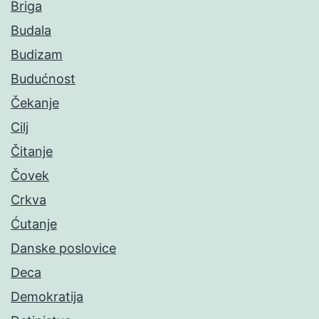
Briga
Budala
Budizam
Budućnost
Čekanje
Cilj
Čitanje
Čovek
Crkva
Ćutanje
Danske poslovice
Deca
Demokratija