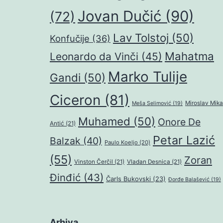
Jovan Dučić
(90)
(72)
Lav Tolstoj
(50)
Konfučije
(36)
Mahatma
Leonardo da Vinči
(45)
Marko Tulije
Gandi
(50)
Ciceron
(81)
Miroslav Mika
Meša Selimović
(19)
Muhamed
(50)
Onore De
Antić
(21)
Petar Lazić
Balzak
(40)
Paulo Koeljo
(20)
(55)
Zoran
Vinston Čerčil
(21)
Vladan Desnica
(21)
Đinđić
(43)
Čarls Bukovski
(23)
Đorđe Balašević
(19)
Arhiva