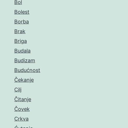
Bol
Bolest
Borba
Brak
Briga
Budala
Budizam
Budućnost
Čekanje
Cilj
Čitanje
Čovek
Crkva