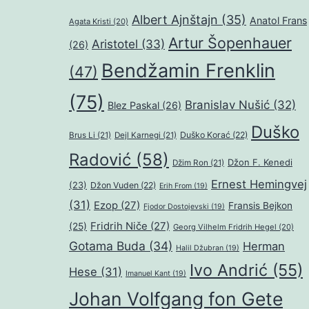
Albert Ajnštajn
(35)
Anatol Frans
Agata Kristi
(20)
Artur Šopenhauer
Aristotel
(33)
(26)
Bendžamin Frenklin
(47)
(75)
Branislav Nušić
(32)
Blez Paskal
(26)
Duško
Duško Korać
(22)
Brus Li
(21)
Dejl Karnegi
(21)
Radović
(58)
Džon F. Kenedi
Džim Ron
(21)
Ernest Hemingvej
(23)
Džon Vuden
(22)
Erih From
(19)
(31)
Ezop
(27)
Fransis Bejkon
Fjodor Dostojevski
(19)
Fridrih Niče
(27)
(25)
Georg Vilhelm Fridrih Hegel
(20)
Gotama Buda
(34)
Herman
Halil Džubran
(19)
Ivo Andrić
(55)
Hese
(31)
Imanuel Kant
(19)
Johan Volfgang fon Gete