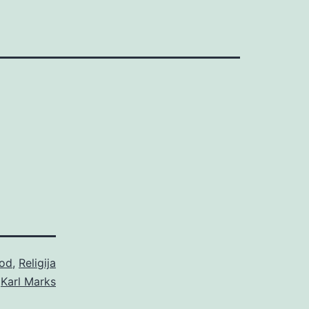
od
,
Religija
o
Karl Marks