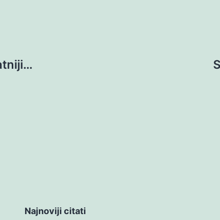
tniji…
S
Najnoviji citati