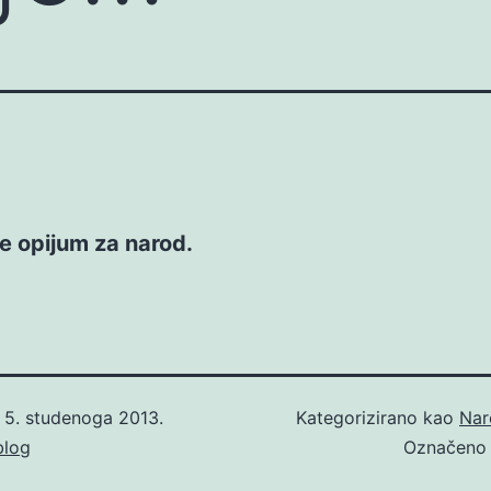
 je opijum za narod.
o
5. studenoga 2013.
Kategorizirano kao
Nar
blog
Označen