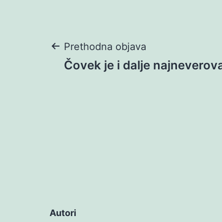
Navigacija
Prethodna objava
Čovek je i dalje najneverova
objava
Autori