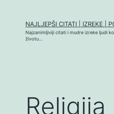
Preskoči
na
sadržaj
NAJLJEPŠI CITATI | IZREKE | 
Najzanimljiviji citati i mudre izreke ljudi 
životu…
Religija