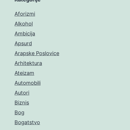
Aforizmi
Alkohol
Ambicija
Apsurd
Arapske Poslovice
Arhitektura
Ateizam
Automobili
Autori
Biznis
Bog
Bogatstvo