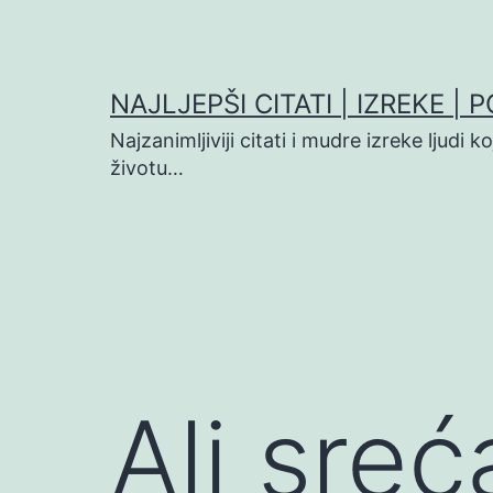
Preskoči
na
sadržaj
NAJLJEPŠI CITATI | IZREKE | 
Najzanimljiviji citati i mudre izreke ljudi 
životu…
Ali sreć