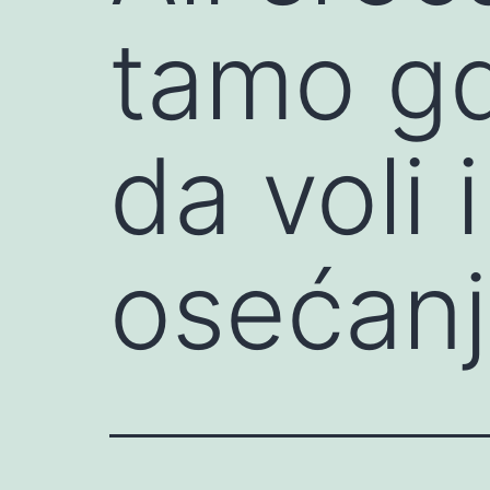
tamo g
da voli 
osećan