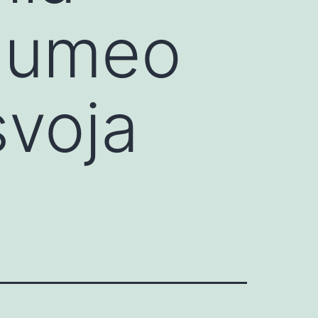
o umeo
svoja