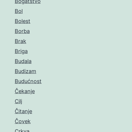
Bogatstvo
Bol
Bolest
Borba
Brak
Briga
Budala
Budizam
Budućnost
Čekanje
Cilj
Čitanje
Čovek
Crkva