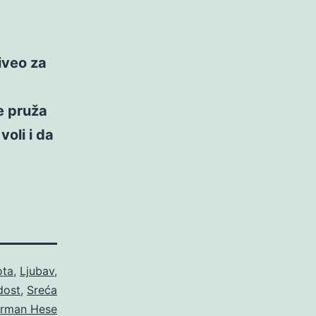
iveo za
e pruža
oli i da
ota
,
Ljubav
,
dost
,
Sreća
rman Hese