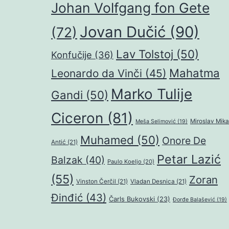
Johan Volfgang fon Gete
Jovan Dučić
(90)
(72)
Lav Tolstoj
(50)
Konfučije
(36)
Mahatma
Leonardo da Vinči
(45)
Marko Tulije
Gandi
(50)
Ciceron
(81)
Miroslav Mika
Meša Selimović
(19)
Muhamed
(50)
Onore De
Antić
(21)
Petar Lazić
Balzak
(40)
Paulo Koeljo
(20)
(55)
Zoran
Vinston Čerčil
(21)
Vladan Desnica
(21)
Đinđić
(43)
Čarls Bukovski
(23)
Đorđe Balašević
(19)