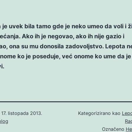
a je uvek bila tamo gde je neko umeo da voli i ž
ećanja. Ako ih je negovao, ako ih nije gazio i
ao, ona su mu donosila zadovoljstvo. Lepota n
nome ko je poseduje, već onome ko ume da je v
i.
o
17. listopada 2013.
Kategorizirano kao
Lep
blog
Ra
Označeno
He