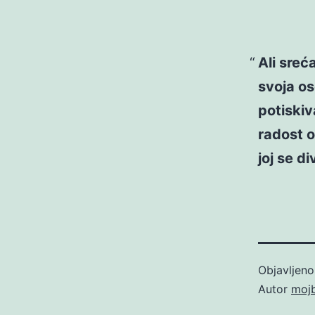
Ali sreć
svoja os
potiskiv
radost o
joj se div
Objavljen
Autor
moj