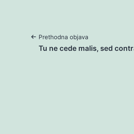
Navigacija
Prethodna objava
Tu ne cede malis, sed contr
objava