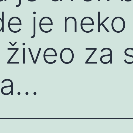
de je nek
i živeo za 
ja…