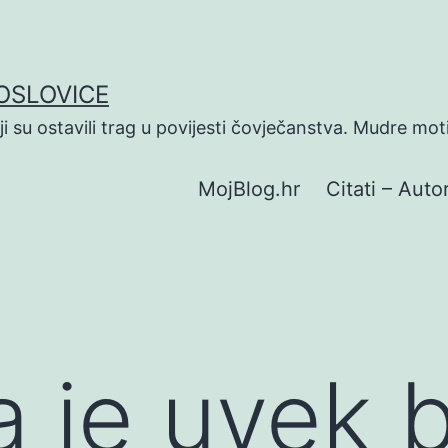
POSLOVICE
koji su ostavili trag u povijesti čovječanstva. Mudre mot
MojBlog.hr
Citati – Autor
a je uvek b