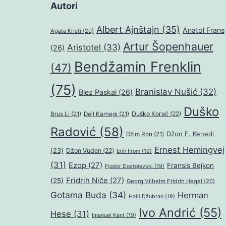
Autori
Albert Ajnštajn
(35)
Anatol Frans
Agata Kristi
(20)
Artur Šopenhauer
Aristotel
(33)
(26)
Bendžamin Frenklin
(47)
(75)
Branislav Nušić
(32)
Blez Paskal
(26)
Duško
Duško Korać
(22)
Brus Li
(21)
Dejl Karnegi
(21)
Radović
(58)
Džon F. Kenedi
Džim Ron
(21)
Ernest Hemingvej
(23)
Džon Vuden
(22)
Erih From
(19)
(31)
Ezop
(27)
Fransis Bejkon
Fjodor Dostojevski
(19)
Fridrih Niče
(27)
(25)
Georg Vilhelm Fridrih Hegel
(20)
Gotama Buda
(34)
Herman
Halil Džubran
(19)
Ivo Andrić
(55)
Hese
(31)
Imanuel Kant
(19)