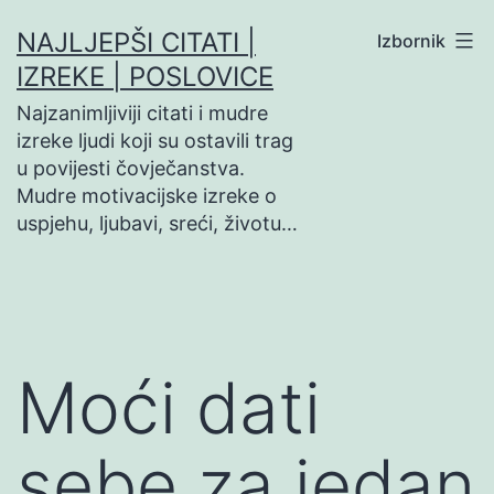
Preskoči
NAJLJEPŠI CITATI |
Izbornik
na
IZREKE | POSLOVICE
sadržaj
Najzanimljiviji citati i mudre
izreke ljudi koji su ostavili trag
u povijesti čovječanstva.
Mudre motivacijske izreke o
uspjehu, ljubavi, sreći, životu…
Moći dati
sebe za jedan