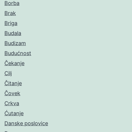
Borba
Brak
Briga
Budala
Budizam
Budućnost
Čekanje
Cilj
Čitanje
Čovek
Crkva
Ćutanje
Danske poslovice