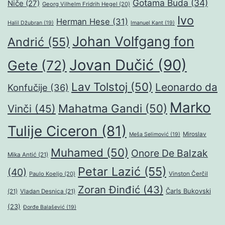
Gotama Buda
(34)
Niče
(27)
Georg Vilhelm Fridrih Hegel
(20)
Ivo
Herman Hese
(31)
Halil Džubran
(19)
Imanuel Kant
(19)
Johan Volfgang fon
Andrić
(55)
Jovan Dučić
(90)
Gete
(72)
Lav Tolstoj
(50)
Leonardo da
Konfučije
(36)
Marko
Mahatma Gandi
(50)
Vinči
(45)
Tulije Ciceron
(81)
Miroslav
Meša Selimović
(19)
Muhamed
(50)
Onore De Balzak
Mika Antić
(21)
Petar Lazić
(55)
(40)
Paulo Koeljo
(20)
Vinston Čerčil
Zoran Đinđić
(43)
Čarls Bukovski
(21)
Vladan Desnica
(21)
(23)
Đorđe Balašević
(19)