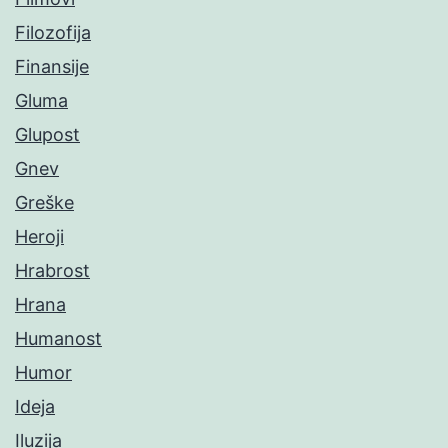
Filozofija
Finansije
Gluma
Glupost
Gnev
Greške
Heroji
Hrabrost
Hrana
Humanost
Humor
Ideja
Iluzija