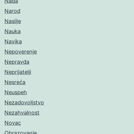
Nada
Narod
Nasilje
Nauka
Navika
Nepoverenje
Nepravda
Neprijatelji
Nesreća
Neuspeh
Nezadovoljstvo
Nezahvalnost
Novac
Obrazovanje