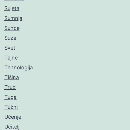
Sujeta
Sumnja
Sunce
Suze
Svet
Tajne
Tehnologija
Tišina
Trud
Tuga
Tužni
Učenje
Učitelj