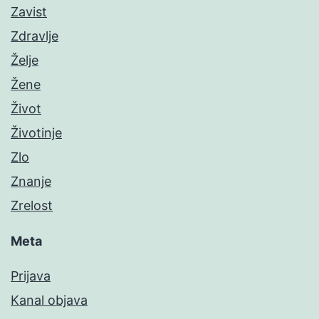
Zavist
Zdravlje
Želje
Žene
Život
Životinje
Zlo
Znanje
Zrelost
Meta
Prijava
Kanal objava