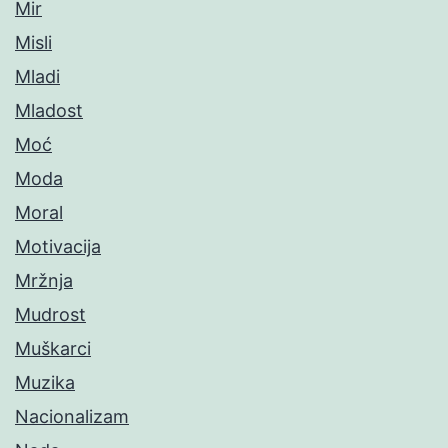
Mir
Misli
Mladi
Mladost
Moć
Moda
Moral
Motivacija
Mržnja
Mudrost
Muškarci
Muzika
Nacionalizam