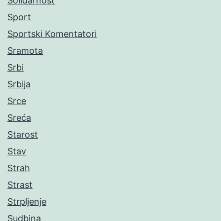
Solidarnost
Sport
Sportski Komentatori
Sramota
Srbi
Srbija
Srce
Sreća
Starost
Stav
Strah
Strast
Strpljenje
Sudbina