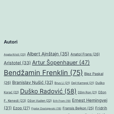
Autori
Albert Ajnštajn
(35)
Anatol Frans
(26)
Agata Kristi
(20)
Artur Šopenhauer
(47)
Aristotel
(33)
Bendžamin Frenklin
(75)
Blez Paskal
Branislav Nušić
(32)
(26)
Duško
Brus Li
(21)
Dejl Karnegi
(21)
Duško Radović
(58)
Džon
Korać
(22)
Džim Ron
(21)
Ernest Hemingvej
F. Kenedi
(23)
Džon Vuden
(22)
Erih From
(19)
(31)
Ezop
(27)
Fridrih
Fransis Bejkon
(25)
Fjodor Dostojevski
(19)