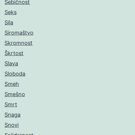
Sebičnost
Seks
Sila
Siromaštvo
Skromnost
Škrtost
Slava
Sloboda
Smeh
Smešno
Smrt
Snaga
Snovi