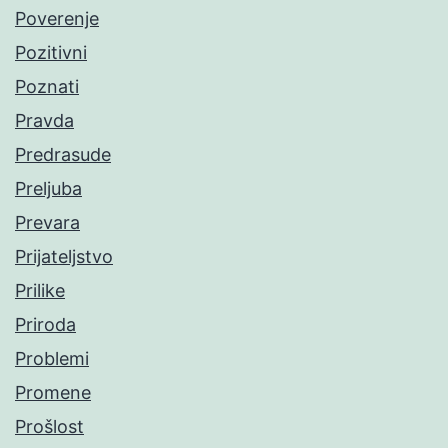
Poverenje
Pozitivni
Poznati
Pravda
Predrasude
Preljuba
Prevara
Prijateljstvo
Prilike
Priroda
Problemi
Promene
Prošlost