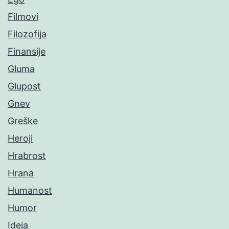
Filmovi
Filozofija
Finansije
Gluma
Glupost
Gnev
Greške
Heroji
Hrabrost
Hrana
Humanost
Humor
Ideja