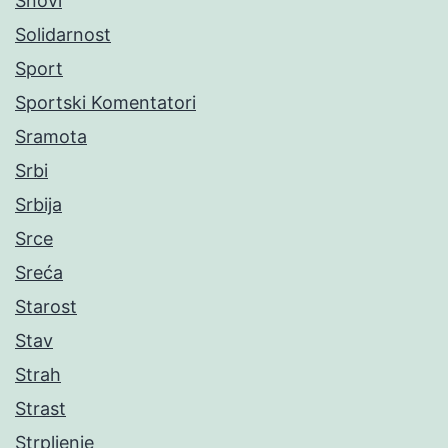
Snovi
Solidarnost
Sport
Sportski Komentatori
Sramota
Srbi
Srbija
Srce
Sreća
Starost
Stav
Strah
Strast
Strpljenje