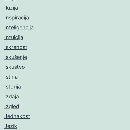
Iluzija
Inspiracija
Inteligencija
Intuicija
Iskrenost
Iskušenje
Iskustvo
Istina
Istorija
Izdaja
Izgled
Jednakost
Jezik