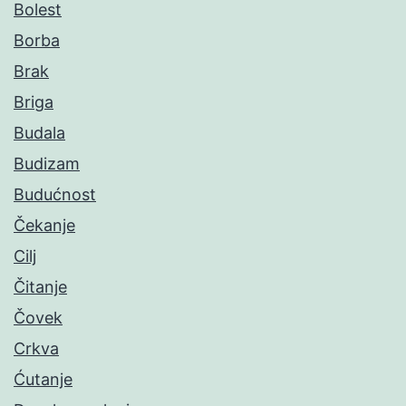
Bolest
Borba
Brak
Briga
Budala
Budizam
Budućnost
Čekanje
Cilj
Čitanje
Čovek
Crkva
Ćutanje