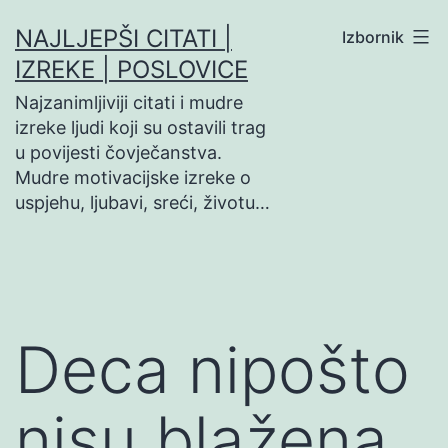
Preskoči
NAJLJEPŠI CITATI |
Izbornik
na
IZREKE | POSLOVICE
sadržaj
Najzanimljiviji citati i mudre
izreke ljudi koji su ostavili trag
u povijesti čovječanstva.
Mudre motivacijske izreke o
uspjehu, ljubavi, sreći, životu…
Deca nipošto
nisu blažena.