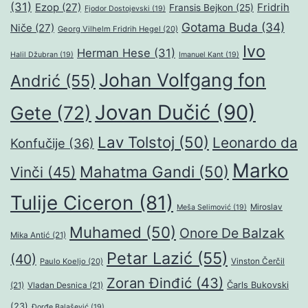
(31)
Ezop
(27)
Fridrih
Fransis Bejkon
(25)
Fjodor Dostojevski
(19)
Gotama Buda
(34)
Niče
(27)
Georg Vilhelm Fridrih Hegel
(20)
Ivo
Herman Hese
(31)
Halil Džubran
(19)
Imanuel Kant
(19)
Johan Volfgang fon
Andrić
(55)
Jovan Dučić
(90)
Gete
(72)
Lav Tolstoj
(50)
Leonardo da
Konfučije
(36)
Marko
Mahatma Gandi
(50)
Vinči
(45)
Tulije Ciceron
(81)
Miroslav
Meša Selimović
(19)
Muhamed
(50)
Onore De Balzak
Mika Antić
(21)
Petar Lazić
(55)
(40)
Paulo Koeljo
(20)
Vinston Čerčil
Zoran Đinđić
(43)
Čarls Bukovski
(21)
Vladan Desnica
(21)
(23)
Đorđe Balašević
(19)