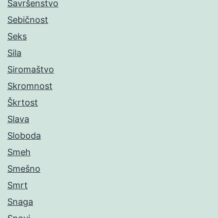
Savršenstvo
Sebičnost
Seks
Sila
Siromaštvo
Skromnost
Škrtost
Slava
Sloboda
Smeh
Smešno
Smrt
Snaga