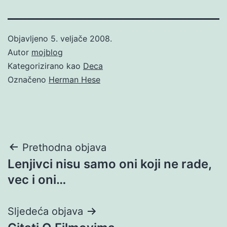
Objavljeno
5. veljače 2008.
Autor
mojblog
Kategorizirano kao
Deca
Označeno
Herman Hese
Navigacija
Prethodna objava
Lenjivci nisu samo oni koji ne rade,
objava
vec i oni…
Sljedeća objava