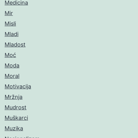
Medicina
Mir
Misli
Mladi
Mladost
Moć
Moda
Moral
Motivacija
Mržnja
Mudrost
Muškarci
Muzika