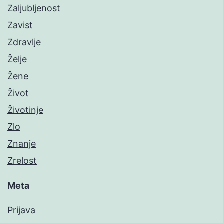
Zaljubljenost
Zavist
Zdravlje
Želje
Žene
Život
Životinje
Zlo
Znanje
Zrelost
Meta
Prijava