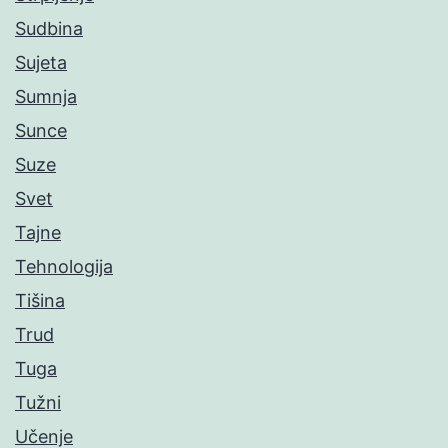
Sudbina
Sujeta
Sumnja
Sunce
Suze
Svet
Tajne
Tehnologija
Tišina
Trud
Tuga
Tužni
Učenje