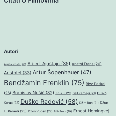
Citati O Filmovima
Autori
Albert Ajnštajn
(35)
Anatol Frans
(26)
Agata Kristi
(20)
Artur Šopenhauer
(47)
Aristotel
(33)
Bendžamin Frenklin
(75)
Blez Paskal
Branislav Nušić
(32)
(26)
Duško
Brus Li
(21)
Dejl Karnegi
(21)
Duško Radović
(58)
Džon
Korać
(22)
Džim Ron
(21)
Ernest Hemingvej
F. Kenedi
(23)
Džon Vuden
(22)
Erih From
(19)