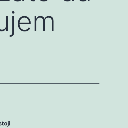
rujem
toji