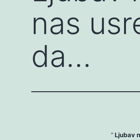
nas usr
da…
Ljubav n