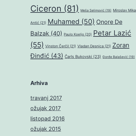
Ciceron
(81)
Miroslav Mika
Meša Selimović
(19)
Muhamed
(50)
Onore De
Antić
(21)
Petar Lazić
Balzak
(40)
Paulo Koeljo
(20)
(55)
Zoran
Vinston Čerčil
(21)
Vladan Desnica
(21)
Đinđić
(43)
Čarls Bukovski
(23)
Đorđe Balašević
(19)
Arhiva
travanj 2017
ožujak 2017
listopad 2016
ožujak 2015