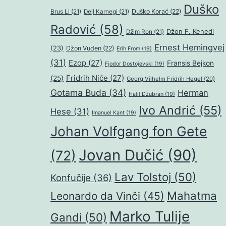
Duško
Duško Korać
(22)
Brus Li
(21)
Dejl Karnegi
(21)
Radović
(58)
Džon F. Kenedi
Džim Ron
(21)
Ernest Hemingvej
(23)
Džon Vuden
(22)
Erih From
(19)
(31)
Ezop
(27)
Fransis Bejkon
Fjodor Dostojevski
(19)
Fridrih Niče
(27)
(25)
Georg Vilhelm Fridrih Hegel
(20)
Gotama Buda
(34)
Herman
Halil Džubran
(19)
Ivo Andrić
(55)
Hese
(31)
Imanuel Kant
(19)
Johan Volfgang fon Gete
Jovan Dučić
(90)
(72)
Lav Tolstoj
(50)
Konfučije
(36)
Mahatma
Leonardo da Vinči
(45)
Marko Tulije
Gandi
(50)