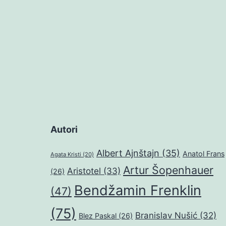
Autori
Albert Ajnštajn
(35)
Anatol Frans
Agata Kristi
(20)
Artur Šopenhauer
Aristotel
(33)
(26)
Bendžamin Frenklin
(47)
(75)
Branislav Nušić
(32)
Blez Paskal
(26)