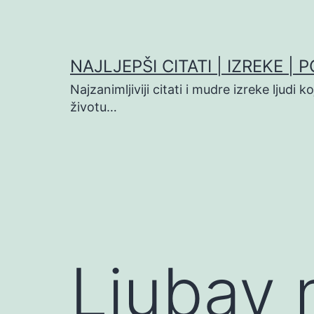
Preskoči
na
sadržaj
NAJLJEPŠI CITATI | IZREKE | 
Najzanimljiviji citati i mudre izreke ljudi 
životu…
Ljubav 