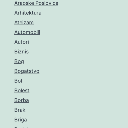
Arapske Poslovice
Arhitektura
Ateizam
Automobili
Autori
Biznis
Bog
Bogatstvo
Bol
Bolest
Borba
Brak
Briga