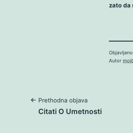
zato da
Objavljen
Autor
moj
Navigacija
Prethodna objava
Citati O Umetnosti
objava