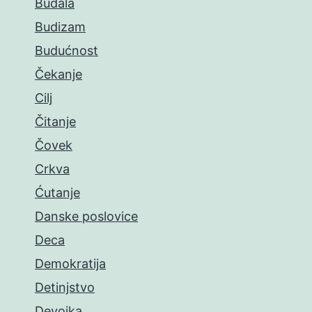
Budala
Budizam
Budućnost
Čekanje
Cilj
Čitanje
Čovek
Crkva
Ćutanje
Danske poslovice
Deca
Demokratija
Detinjstvo
Devojka