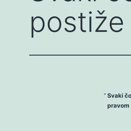
postiže
Svaki č
pravom 