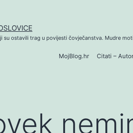
POSLOVICE
koji su ostavili trag u povijesti čovječanstva. Mudre mot
MojBlog.hr
Citati – Autor
čovek nem