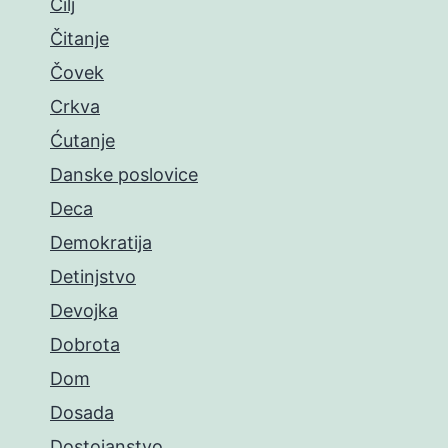
Cilj
Čitanje
Čovek
Crkva
Ćutanje
Danske poslovice
Deca
Demokratija
Detinjstvo
Devojka
Dobrota
Dom
Dosada
Dostojanstvo