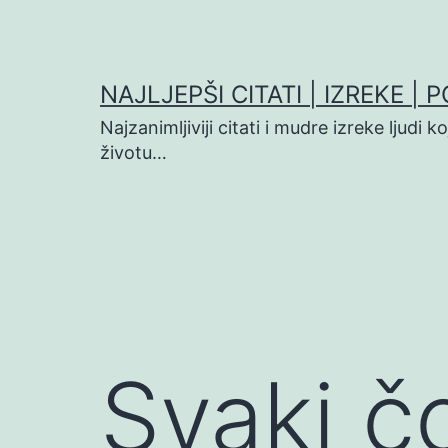
Preskoči
na
sadržaj
NAJLJEPŠI CITATI | IZREKE | 
Najzanimljiviji citati i mudre izreke ljudi 
životu…
Svaki 