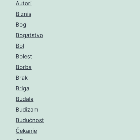
Autori
Biznis
Bog
Bogatstvo
Bol
Bolest
Borba
Brak
Briga
Budala
Budizam
Budućnost
Čekanje