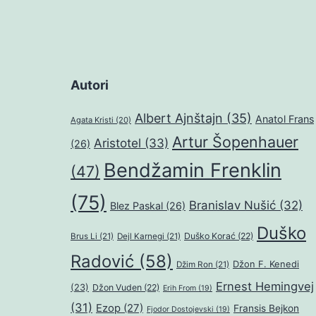
Autori
Albert Ajnštajn
(35)
Anatol Frans
Agata Kristi
(20)
Artur Šopenhauer
Aristotel
(33)
(26)
Bendžamin Frenklin
(47)
(75)
Branislav Nušić
(32)
Blez Paskal
(26)
Duško
Duško Korać
(22)
Brus Li
(21)
Dejl Karnegi
(21)
Radović
(58)
Džon F. Kenedi
Džim Ron
(21)
Ernest Hemingvej
(23)
Džon Vuden
(22)
Erih From
(19)
(31)
Ezop
(27)
Fransis Bejkon
Fjodor Dostojevski
(19)