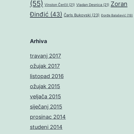
(55)
Zoran
Vinston Čerčil
(21)
Vladan Desnica
(21)
Đinđić
(43)
Čarls Bukovski
(23)
Đorđe Balašević
(19)
Arhiva
travanj 2017
ožujak 2017
listopad 2016
ožujak 2015
veljača 2015
siječanj 2015
prosinac 2014
studeni 2014