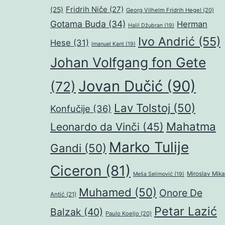
Fridrih Niče
(27)
(25)
Georg Vilhelm Fridrih Hegel
(20)
Gotama Buda
(34)
Herman
Halil Džubran
(19)
Ivo Andrić
(55)
Hese
(31)
Imanuel Kant
(19)
Johan Volfgang fon Gete
Jovan Dučić
(90)
(72)
Lav Tolstoj
(50)
Konfučije
(36)
Mahatma
Leonardo da Vinči
(45)
Marko Tulije
Gandi
(50)
Ciceron
(81)
Miroslav Mika
Meša Selimović
(19)
Muhamed
(50)
Onore De
Antić
(21)
Petar Lazić
Balzak
(40)
Paulo Koeljo
(20)