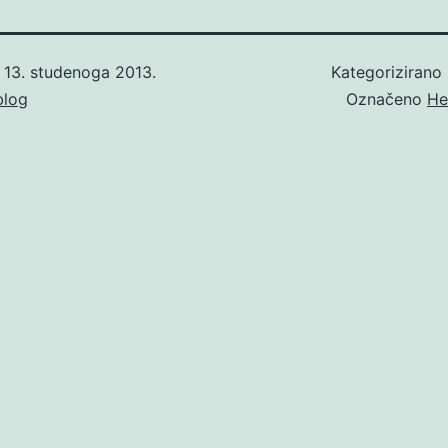
o
13. studenoga 2013.
Kategorizirano
blog
Označeno
He