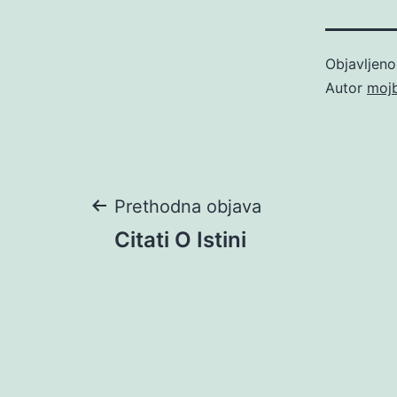
Objavljen
Autor
moj
Navigacija
Prethodna objava
Citati O Istini
objava