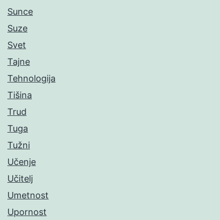
Sunce
Suze
Svet
Tajne
Tehnologija
Tišina
Trud
Tuga
Tužni
Učenje
Učitelj
Umetnost
Upornost