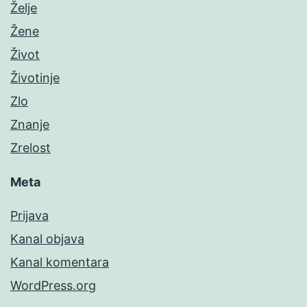
Želje
Žene
Život
Životinje
Zlo
Znanje
Zrelost
Meta
Prijava
Kanal objava
Kanal komentara
WordPress.org