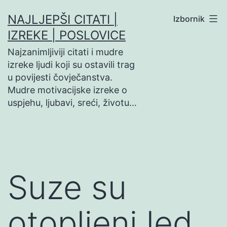
Preskoči
NAJLJEPŠI CITATI |
Izbornik
na
IZREKE | POSLOVICE
sadržaj
Najzanimljiviji citati i mudre
izreke ljudi koji su ostavili trag
u povijesti čovječanstva.
Mudre motivacijske izreke o
uspjehu, ljubavi, sreći, životu…
Suze su
otopljeni led…