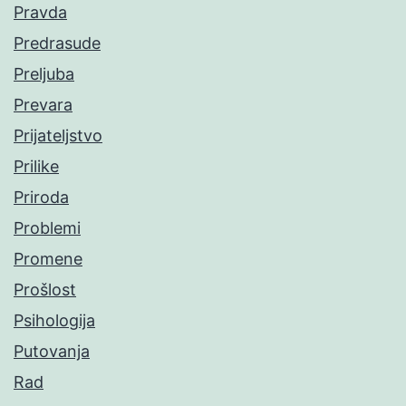
Pravda
Predrasude
Preljuba
Prevara
Prijateljstvo
Prilike
Priroda
Problemi
Promene
Prošlost
Psihologija
Putovanja
Rad