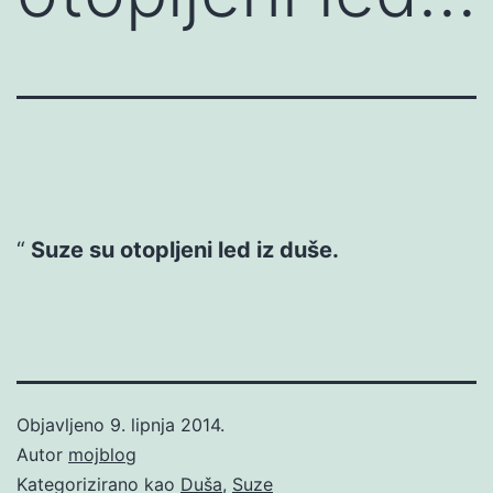
Suze su otopljeni led iz duše.
Objavljeno
9. lipnja 2014.
Autor
mojblog
Kategorizirano kao
Duša
,
Suze