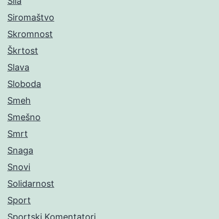
Sila
Siromaštvo
Skromnost
Škrtost
Slava
Sloboda
Smeh
Smešno
Smrt
Snaga
Snovi
Solidarnost
Sport
Sportski Komentatori