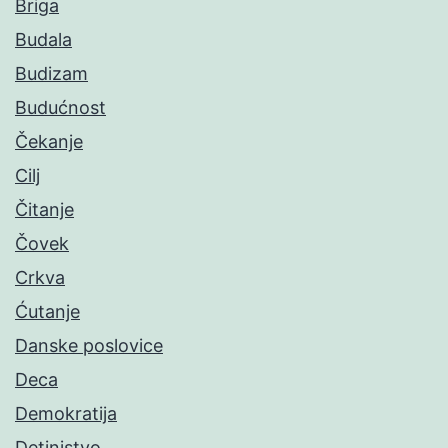
Briga
Budala
Budizam
Budućnost
Čekanje
Cilj
Čitanje
Čovek
Crkva
Ćutanje
Danske poslovice
Deca
Demokratija
Detinjstvo