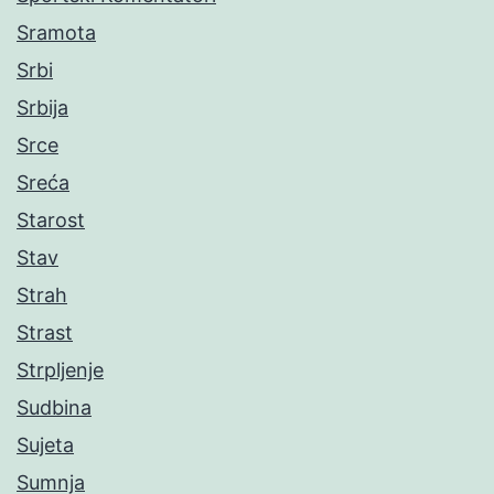
Sramota
Srbi
Srbija
Srce
Sreća
Starost
Stav
Strah
Strast
Strpljenje
Sudbina
Sujeta
Sumnja