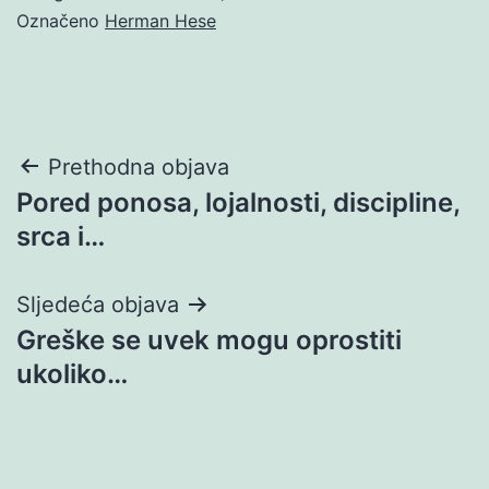
Označeno
Herman Hese
Navigacija
Prethodna objava
Pored ponosa, lojalnosti, discipline,
objava
srca i…
Sljedeća objava
Greške se uvek mogu oprostiti
ukoliko…