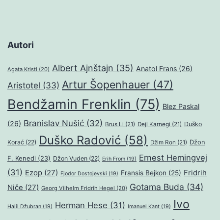
Autori
Albert Ajnštajn
(35)
Anatol Frans
(26)
Agata Kristi
(20)
Artur Šopenhauer
(47)
Aristotel
(33)
Bendžamin Frenklin
(75)
Blez Paskal
Branislav Nušić
(32)
(26)
Duško
Brus Li
(21)
Dejl Karnegi
(21)
Duško Radović
(58)
Džon
Korać
(22)
Džim Ron
(21)
Ernest Hemingvej
F. Kenedi
(23)
Džon Vuden
(22)
Erih From
(19)
(31)
Ezop
(27)
Fridrih
Fransis Bejkon
(25)
Fjodor Dostojevski
(19)
Gotama Buda
(34)
Niče
(27)
Georg Vilhelm Fridrih Hegel
(20)
Ivo
Herman Hese
(31)
Halil Džubran
(19)
Imanuel Kant
(19)