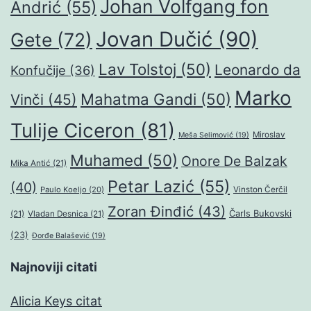
Johan Volfgang fon
Andrić
(55)
Jovan Dučić
(90)
Gete
(72)
Lav Tolstoj
(50)
Leonardo da
Konfučije
(36)
Marko
Mahatma Gandi
(50)
Vinči
(45)
Tulije Ciceron
(81)
Miroslav
Meša Selimović
(19)
Muhamed
(50)
Onore De Balzak
Mika Antić
(21)
Petar Lazić
(55)
(40)
Paulo Koeljo
(20)
Vinston Čerčil
Zoran Đinđić
(43)
Čarls Bukovski
(21)
Vladan Desnica
(21)
(23)
Đorđe Balašević
(19)
Najnoviji citati
Alicia Keys citat